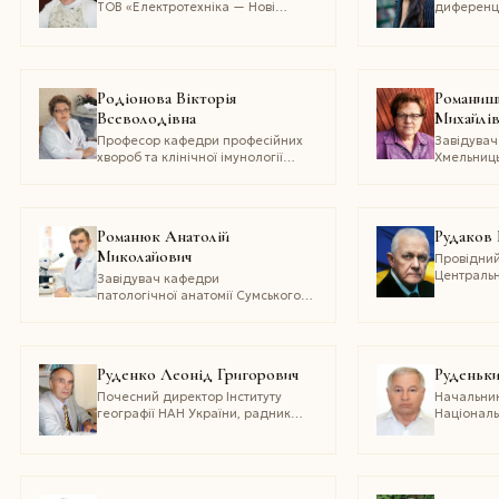
ТОВ «Електротехніка — Нові
диференці
технології», професор кафедри
психологі
електричних машин Одеського
національ
національного політехнічного
імені І. І
університету
та співза
професійн
Родіонова Вікторія
Романиш
Всеволодівна
Михайлі
Професор кафедри професійних
Завідувач
хвороб та клінічної імунології
Хмельниць
Дніпровського
педагогіч
державного медичного
університету
Романюк Анатолій
Рудаков 
Миколайович
Провідний
Центральн
Завідувач кафедри
інституту 
патологічної анатомії Сумського
техніки З
державного університету
Руденко Леонід Григорович
Руденьки
Почесний директор Інституту
Начальник
географії НАН України, радник
Національ
дирекції
«Харківсь
інститут»