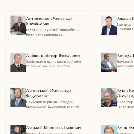
управління персоналом,
«Одеська 
приватний виконавець
Литовченко Олександр
Лихман 
Михайлович
Завідувач
інфекцій 
Головний науковий співробітник
онкологіч
Інституту садівництва
«Інститут 
Національної академії аграрних
та невідкл
наук України
ім. В. Т.
Лобанов Віктор Васильович
Лобода 
Завідувач відділу квантової хімії
Науковий 
та фізико-хімії наносистем
матеріало
ім. Є. О. 
НТУУ «КПІ 
Професор
високотем
та порошк
Луговський Олександр
Лукін К
Федорович
Олексан
Науковий керівник кафедри
Директор 
прикладної гідроаеромеханіки
і електрон
і механотроніки Національного
НАН Украї
технічного університету України
нелінійно
«Київський політехнічний інститут
електронн
імені Ігоря Сікорського»
Луцький Мирослав Іванович
Лузік Ел
Ректор Закладу вищої освіти
Завідувач