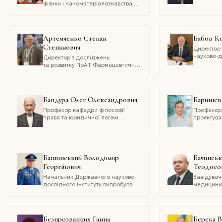
Державног
фізики і наноматеріалознавства,
«Одеська 
керівник Науково-навчального
центру інноваційних технологій
і наноінженерії Національного
університету
Артемченко Степан
Бабов К
«Львівська політехніка»
Степанович
Директор 
науково-д
Директор з досліджень
медичної 
та розвитку ПрАТ Фармацевтична
та курорто
фабрика «Віола»
охорони з
Бандура Олег Олександрович
Баришев
Професор кафедри філософії
Професор
права та юридичної логіки
проєктува
Національної академії внутрішніх
систем лі
справ
Національ
університе
«Харківськ
Башинський Володимир
Бачинськ
Георгійович
Теодосо
Начальник Державного науково-
Завідувач
дослідного інституту випробувань
медицини
і сертифікації озброєння
правознав
та військової техніки
державно
університ
Чернівець
Безпрозванних Ганна
Берека В
судово-ме