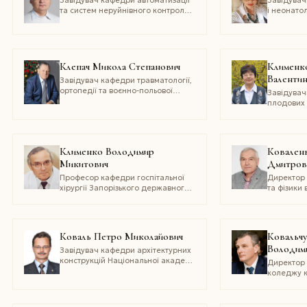
Завідувач кафедри автоматизації
Завідувач
та систем неруйнівного контролю
і неонатол
Національного технічного
післядипл
університету України «Київський
Львівсько
політехнічний інститут імені Ігоря
медичного
Сікорського»
імені Дан
Клепач Микола Степанович
Клименко
Валентин
Завідувач кафедри травматології,
ортопедії та воєнно-польової
Завідувач
хірургії Івано-Франківського
плодових 
національного медичного
ботанічно
університету
імені М. 
Клименко Володимир
Коваленк
Микитович
Дмитров
Професор кафедри госпітальної
Директор 
хірургії Запорізького державного
та фізики
медичного університету
Національ
«Харківсь
інститут»
Коваль Петро Миколайович
Ковальч
Володим
Завідувач кафедри архітектурних
конструкцій Національної академії
Директор
образотворчого мистецтва
коледжу к
і архітектури (2009–2020)
Одеськог
екологічн