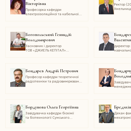
Вікторівна
начальник
Ректор (2
здоров’я 
Хмельниц
Професорка кафедри
державної
інституту
електроізоляційної та кабельної
техніки Національного технічного
університету «Харківський
політехнічний інститут»
Богопольський Геннадій
Бондаре
Володимирович
Валенти
Засновник і директор
директор
ТОВ «ДЖИЕЛЬ КЕПІТАЛ»
навчально
МЦ «Приватна медична практика
Професор 
сім’ї Богопольського», лікар
та проєкт
сімейної медицини, організатор
Національ
управління охороною здоров’я
кораблебу
Бондарєв Андрій Петрович
Бондарчу
Макарова
Володим
Професор кафедри теоретичної
радіотехніки та радіовимірювань
Завідува
Національного університету
менеджме
«Львівська політехніка»
управлінн
Дніпровс
аграрно-
університ
Бордунова Ольга Георгіївна
Бредихін
Завідувачка кафедри біохімії
Декан фак
та біотехнології Сумського
мехатроні
національного аграрного
державног
університету
університ