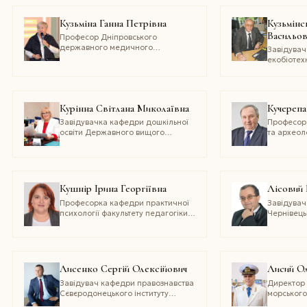
ім. П. Л. Шупика
Кузьміна Ганна Петрівна
Кузьмінс
Васильов
Професор Дніпровського
державного медичного
Завідува
університету
екобіотех
Національ
університ
політехніч
Сікорсько
Курінна Світлана Миколаївна
Кучереп
Завідувачка кафедри дошкільної
Професор 
освіти Державного вищого
та археол
навчального закладу «Донбаський
національ
державний педагогічний
ім. Л,есі 
університет»
Кушнір Ірина Георгіївна
Лісовий 
Професорка кафедри практичної
Завідувач
психології факультету педагогіки,
Чернівець
психології та соціальної роботи
університе
Чернівецького національного
Юрія Фед
університету імені Юрія
Федьковича
Лисенко Сергій Олексійович
Лисий О
Завідувач кафедри правознавства
Директор 
Сєвєродонецького інституту
морського
Міжрегіональної академії
Національ