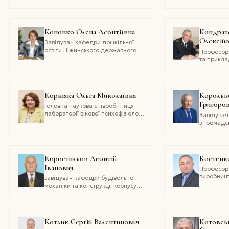
імені Данила Галицького
університ
та дизайн
Кононко Олена Леонтіївна
Кондрат
Олексій
Завідувач кафедри дошкільної
освіти Ніжинського державного
Професор 
університету імені Миколи Гоголя
та прикла
аерокосмі
Національ
університ
Корніяка Ольга Миколаївна
Корольк
Григоро
Головна наукова співробітниця
лабораторії вікової психофізіології
Завідувач
Інституту психології
з громадс
ім. Г. С. Костюка НАПН України
університ
академія
Коростильов Леонтій
Костенко
Іванович
Професор
виробницт
завідувач кафедри будівельної
Націонал
механіки та конструкції корпусу
університ
корабля Національного
і природо
університету кораблебудування
імені адмірала Макарова
Котлик Сергій Валентинович
Котовськ