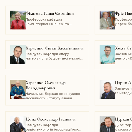
педагогічного університету
ім. В. Гнатюка, голова наглядової
ради Науково-виробничого
Філатова Ганна Євгенівна
Фріс Па
об’єднання «Енергоощадні
технології»
Професорка кафедри
Професор
комп’ютерної інженерії та
у сфері бо
програмування Національного
та кримін
технічного університету
Прикарпат
«Харківський політехнічний
університе
інститут»
Харченко Євген Валентинович
Хміль С
Завідувач кафедри опору
Засновни
матеріалів та будівельної механіки
центрів «
Національного університету
Стефана Х
«Львівська політехніка»
приватног
закладу 
коледж ім
професор
Харченко Олександр
Царик Л
та гінекол
Володимирович
Завідувач
національ
та методи
Начальник Державного науково-
екологічн
дослідного інституту авіації
Тернопіль
педагогіч
ім. В. Гна
Цопа Олександр Іванович
Цуркан О
Завідувач кафедри
Директор
радіотехнологій інформаційно-
фахового