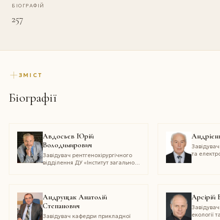
БІОГРАФІЙ
257
ЗМІСТ
Біографії
Авдосьєв Юрій
Андрієн
Володимирович
Завідувач
та електр
Завідувач рентгенохірургічного
Національ
відділення ДУ «Інститут загальної
«Запорізь
та невідкладної хірургії
ім. В. Т. Зайцева НАМН України»
Андрущак Анатолій
Арсірій 
Степанович
Завідувач
екології 
Завідувач кафедри прикладної