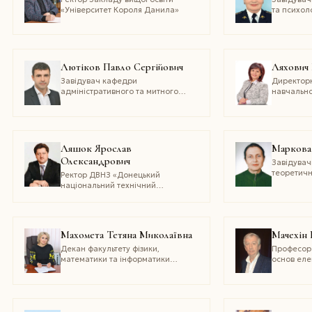
«Університет Короля Данила»
та психоло
Національ
університ
Лютіков Павло Сергійович
Ляхович 
Завідувач кафедри
Директорк
адміністративного та митного
навчально
права Університету митної справи
менеджме
та фінансів
Західноук
національ
Ляшок Ярослав
Маркова
Олександрович
Завідува
теоретичн
Ректор ДВНЗ «Донецький
культуроло
національний технічний
національ
університет»
імені Ант
Махомета Тетяна Миколаївна
Мачехін
Декан факультету фізики,
Професор
математики та інформатики
основ еле
Уманського державного
Харківськ
педагогічного університету
університ
імені Павла Тичини