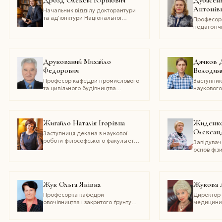
Дрозд Олексій Юрійович
Дубасен
Антонів
Начальник відділу докторантури
та ад’юнктури Національної
Професор
академії внутрішніх справ
педагогічн
андрагогі
Житомирс
університ
Друкований Михайло
Дячков 
Федорович
Володим
Професор кафедри промислового
Заступник
та цивільного будівництва
наукового
Вінницького національного
управлінн
технічного університету
та інформ
професор
Полтавсь
Жигайло Наталія Ігорівна
Жиденко
аграрного
Олексан
Заступниця декана з наукової
роботи філософського факультету,
Завідувач
професорка кафедри теорії
основ фіз
та історії політичної науки
здоров’я 
Львівського національного
університ
університету імені Івана Франка,
колегіум» 
голова Львівського обласного
Жук Ольга Яківна
Жукова 
відділення Товариства психологів
України
Професорка кафедри
Директор 
овочівництва і закритого ґрунту
медицини 
Національного університету
віцепрез
біоресурсів
академії о