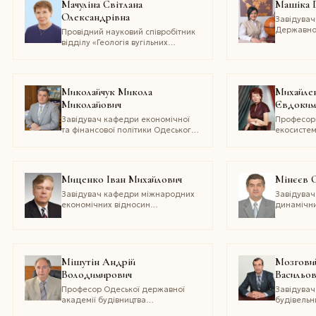
Мачуліна Світлана
Машіка Г
Олександрівна
Завідувач
Державно
Провідний науковий співробітник
закладу 
відділу «Геологія вугільних
національ
родовищ» Інституту геологічних
наук НАН України
Миколайчук Микола
Михайле
Миколайович
Євдоким
Завідувач кафедри економічної
Професор
та фінансової політики Одеського
екосистем 
регіонального інституту
Державної
державного управління
післядипл
Національної академії
та управл
державного управління
екології 
Миценко Іван Михайлович
Мінєєв С
при Президентові України
України
Завідувач кафедри міжнародних
Завідувач
економічних відносин
динамічн
Центральноукраїнського
гірничого 
національного технічного
геотехнічн
університету
Полякова 
наук Укра
Мішутін Андрій
Мозгови
Володимирович
Васильов
Професор Одеської державної
Завідува
академії будівництва
будівельни
та архітектури
Національ