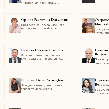
медичного
університету «Полтавська
імені Дан
політехніка
імені Юрія Кондратюка»
Орлова Валентина Кузьмінічна
Островс
Миколай
Професор Івано-Франківського
національного технічного
Завідувач
університету нафти і газу
і пульмоно
професійн
Франківсь
медичного
пульмонол
Паламар Михайло Іванович
Панасюк
обласног
Варфоло
фтизіопул
Завідувач кафедри приладів
і контрольно-вимірювальних
Професор
систем Тернопільського
захворюван
національного технічного
і пульмон
університету імені Івана Пулюя,
вищого на
керівник Спільного українсько-
«Київськи
канадського підприємства
Панасюк Олена Леонідівна
Перевозо
«Інтернсис лтд»
Володим
Завідувач відділу інтенсивної
терапії та детоксикації,
Завідува
Керівник Центру інфекційних
підприємн
уражень нервової системи
Івано-Фра
ДУ «Інститут епідеміології
національ
та інфекційних хвороб
університе
ім. Л. В. Громашевського НАМН