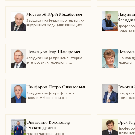
університ
Мостовой Юрій Михайлович
Налуциш
Володим
Завідувач кафедри пропедевтики
внутрішньої медицини Вінницького
Професор
національного медичного
права та 
університету ім. М. І. Пирогова,
університ
керівник ГО «Асоціація лікарів
імені Лео
Поділля»
Невлюдов Ігор Шакирович
Нежлукче
Завідувач кафедри комп’ютерно-
В. о. зав
інтегрованих технологій,
технологі
автоматизації та мехатроніки
тваринниц
Харківського національного
національ
університету радіоелектроніки
університ
Нікіфоров Петро Опанасович
Ожоган З
Завідувач кафедри фінансів
Завідувач
і кредиту Чернівецького
стоматоло
національного університету
націонал
імені Юрія Федьковича
університ
Асоціації 
Франківщи
й координ
Онищенко Володимир
Орел Юр
стоматоло
Олександрович
Професор 
Львівсько
Ректор Національного