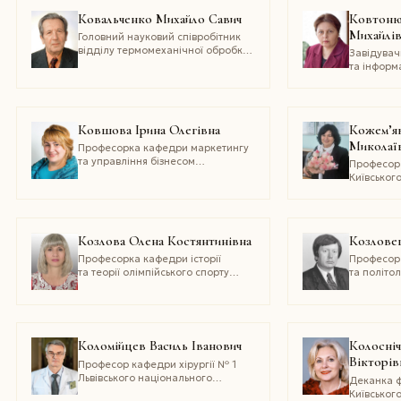
Ковальченко Михайло Савич
Ковтоню
Михайлі
Головний науковий співробітник
відділу термомеханічної обробки
Завідувач
тугоплавких матеріалів Інституту
та інформ
проблем матеріалознавства
державно
імені І.?М. Францевича
університ
НАН України
Ковшова Ірина Олегівна
Кожем’як
Миколаї
Професорка кафедри маркетингу
та управління бізнесом
Професор
Національного університету «­
Київськог
Києво?Могилянська академія»
імені Бор
Козлова Олена Костянтинівна
Козлове
Професорка кафедри історії
Професор 
та теорії олімпійського спорту
та політо
Навчально-наукового
державног
олімпійського інституту
імені Іва
Національного університету
фізичного виховання і спорту
України, заступниця завідувача
Коломійцев Василь Іванович
Колосні
кафедри з наукової роботи
Вікторів
Професор кафедри хірургії № 1
Львівського національного
Деканка ф
медичного університету
Київськог