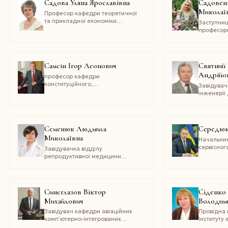
Садова Уляна Ярославівна
Садовен
Миколаї
Професор кафедри теоретичної
та прикладної економіки
Заступниц
Національного університету
професор
«Львівська політехніка»,
та акторс
засновник та керівник науково-
Інституту
дослідного центру «Демос»
Національ
Національного університету
кадрів кул
Самсін Ігор Леонович
Святний
«Львівська політехніка»
Андрійо
професор кафедри
конституційного,
Завідувач
адміністративного та фінансового
інженерії
права Хмельницького університету
національ
управління та права
університ
імені Леоніда Юзькова
Семенюк Людмила
Середюк
Миколаївна
Начальник
сервісног
Завідувачка відділу
в м. Києві
репродуктивної медицини
та хірургії Українського науково-
практичного центру ендокринної
хірургії, трансплантації
ендокринних органів і тканин
Синєглазов Віктор
Сіденко 
МОЗ України
Михайлович
Володим
Завідувач кафедри авіаційних
Провідна 
комп’ютерно-інтегрованих
Інституту
комплексів Національного
і прогноз