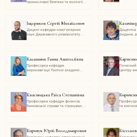
Холдинг»,
промислової безпеки та екології
гірничих 
підприємств Покровської вугільної
ГО «Украї
групи «Донецьксталь»
підривник
Іщеряков Сергій Михайлович
Казачіне
Доцент кафедри комп’ютерних
Доцентка 
наук Державного університету
людини, р
телекомунікацій
і спеціаль
Харківськ
педагогіч
імені Г. С
Калашник Ганна Анатоліївна
Карпенко
Професорка кафедри
Почесний 
аеронавігації Льотної академії
Центру ем
Національного авіаційного
«ЕмСелл»
університету
Квасницька Раїса Степанівна
Кириченк
Професорка кафедри фінансів,
Професор 
банківської справи та страхування
та хімічно
Хмельницького національного
Хмельниць
університету
університ
Киричук Юрій Володимирович
Кісельов