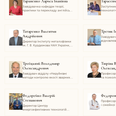
Тараненко Лариса Іванівна
Тарасеви
Завідувачка кафедри теорії,
Заступник
практики та перекладу англійської
технологі
мови факультету лінгвістики
та сплаві
Національного технічного
технічних
університету України «Київський
співробітн
політехнічний інститут ім. Ігоря
Сікорського»
Татаренко Валентин
Третяк І
Андрійович
Завідувач
відновлюв
Директор Інституту металофізики
з рентген
ім. Г. В. Курдюмова НАН України,
нейрохірур
завідувач кафедри прикладної
А. П. Ром
фізики та наноматеріалів ДНУ
«Київський академічний
університет» НАН України
Троїцький Володимир
Тюріна В
та МОН України
Олександрович
Олексан
Завідувач відділу «Неруйнівні
Професор 
методи контролю якості зварних
та психоло
з’єднань» Інституту
національ
електрозварювання імені Є.?
внутрішні
О. Патона, президент Українського
товариства неруйнівного
Федорейко Валерій
Федоров 
контролю і технічної діагностики
Степанович
Професор 
і сімейно
Директор Центру
Франківсь
енергоефективних технологій
медичного
Тернопільського національного