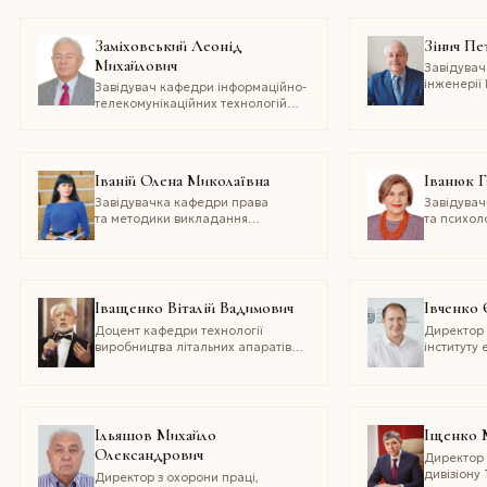
і природокористування України
Заміховський Леонід
Зінич Пе
Михайлович
Завідувач
інженерії 
Завідувач кафедри інформаційно-
освіти Ки
телекомунікаційних технологій
університ
і систем Івано-Франківського
і архітект
національного технічного
університету нафти і газу
Іваній Олена Миколаївна
Іванюк Г
Завідувачка кафедри права
Завідувач
та методики викладання
та психоло
правознавства Сумського
університ
державного педагогічного
Грінченка
університету імені А. С. Макаренка
Іващенко Віталій Вадимович
Івченко 
Доцент кафедри технології
Директор 
виробництва літальних апаратів
інституту 
механіко-машинобудівного
Східноукр
інституту Національного
університ
технічного університету України
Даля
«Київський політехнічний інститут
імені Ігоря Сікорського»,
Ільяшов Михайло
Іщенко 
засновник і художній керівник
Олександрович
Директор
народного естрадного театру
дивізіону
Директор з охорони праці,