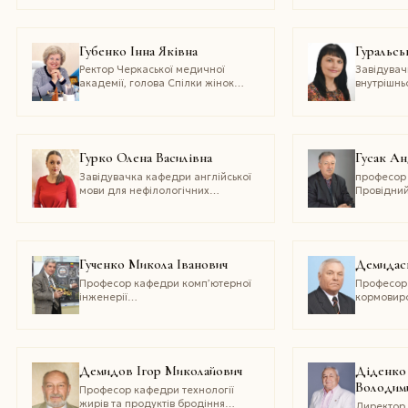
фтизіатрії Тернопільського
теплоенер
національного медичного
НТУУ «КПІ 
університету
старший н
імені І. Я. Горбачевського МОЗ
Інституту
Губенко Інна Яківна
Гуральсь
України
в енергети
Ректор Черкаської медичної
Завідува
НАН Украї
академії, голова Спілки жінок
внутрішньо
Черкащини
хірургії і 
національ
Гурко Олена Василівна
Гусак Ан
Завідувачка кафедри англійської
професор 
мови для нефілологічних
Провідний
спеціальностей Дніпровського
науково-д
національного університету
2021) Чер
імені Олеся Гончара
університе
Гученко Микола Іванович
Демидась
Професор кафедри комп’ютерної
Професор
інженерії
кормовиро
та електроніки Кременчуцького
та метеор
національного університету
університ
імені Михайла Остроградського
і природо
Демидов Ігор Миколайович
Діденко
Володим
Професор кафедри технології
жирів та продуктів бродіння
Директор 