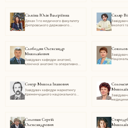
авіаційного університету
професор
міжнародн
наукового
Сілкіна Юлія Валеріївна
Скляр Ві
відносин 
національ
Декан 1-го медичного факультету
Завідува
імені Тар
Дніпровського державного
екології т
медичного університету
національ
університ
Слободян Олександр
Соколова
Миколайович
Завідувач
Націонал
Завідувач кафедри анатомії,
університ
клінічної анатомії та оперативної
імені О. О
хірургії Буковинського державного
консульта
медичного університету МОЗ
санітарно
України
України
Сокур Микола Іванович
Соломенч
Миколаї
Завідувач кафедри маркетингу
Кременчуцького національного
Завідувач
університету імені Михайла
медицини 
Остроградського
післядипл
націонал
університ
імені Дан
Солопан Сергій
Стародуб
Олександрович
Миколаї