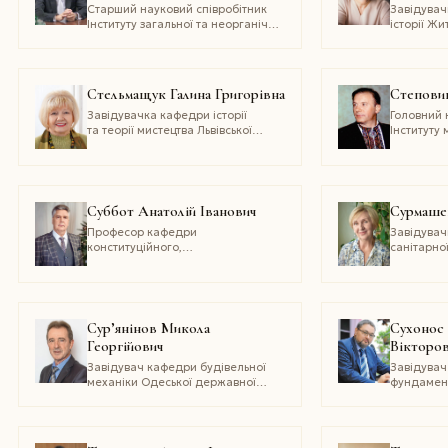
Старший науковий співробітник
Завідувач
Інституту загальної та неорганічної
історії Ж
хімії ім. В. І. Вернадського
державног
НАН України
імені Іва
Стельмащук Галина Григорівна
Степови
Завідувачка кафедри історії
Головний 
та теорії мистецтва Львівської
Інституту 
національної академії мистецтв
фольклори
імені Мак
НАН Укра
Суббот Анатолій Іванович
Сурмашев
Професор кафедри
Завідувач
конституційного,
санітарної
адміністративного
та дезінф
та фінансового права
установи 
Хмельницького університету
здоров’я 
управління та права
України»
імені Леоніда Юзькова, полковник
Сур’янінов Микола
Сухонос
податкової міліції у відставці
Георгійович
Вікторо
Доктор юридичних наук,
Завідувач кафедри будівельної
Завідува
механіки Одеської державної
фундамент
академії будівництва
та консти
та архітектури
Навчальн
інституту
державног