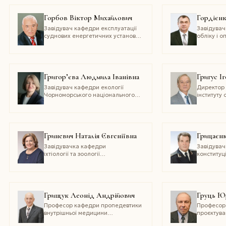
Горбов Віктор Михайлович
Гордієнк
Завідувач кафедри експлуатації
Завідува
суднових енергетичних установок
обліку і 
та теплоенергетики
Сумського
Національного університету
аграрного
кораблебудування ім. адмірала
Макарова
Григор’єва Людмила Іванівна
Григус І
Завідувач кафедри екології
Директор
Чорноморського національного
інституту
університету імені Петра Могили
Національ
водного г
та приро
Гриневич Наталія Євгеніївна
Грицаєн
Завідувачка кафедри
Завідува
іхтіології та зоології
конституц
Білоцерківського національного
та адміні
аграрного університету
і процесу
Чорноморс
університ
Грищук Леонід Андрійович
Груць Ю
Професор кафедри пропедевтики
Професор 
внутрішньої медицини
проєктува
та фтизіатрії, завідувач курсу
процесів 