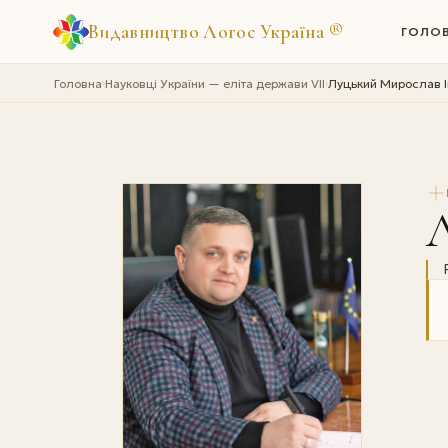
Видавництво Логос Україна
®
ГОЛО
Головна
Науковці України — еліта держави VII
Луцький Мирослав 
›
›