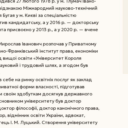
ився 27 лютого 1978 р. у м. Тлумач Івано-
з відзнакою Міжнародний науково-технічний
 Бугая у м. Києві за спеціальністю
стив кандидатську, а у 2016 р. — докторську
а присвоєно у 2013 р., а у 2020 р. — вчене
 Мирослав Іванович розпочав у Приватному
но-Франківський інститут права, економіки
д вищої освіти «Університет Короля
 науковий і трудовий шлях, а згодом був
.
 себе на ринку освітніх послуг як заклад
риватної форми власності, підготував
ки своїм здобуткам досягнув державного
сновником університету був доктор
октор філософії, доктор канонічного права,
р, відмінник освіти України, адвокат,
ць І. М. Луцький. Створення університету