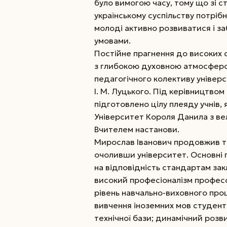
було вимогою часу, тому що зі 
українському суспільству потріб
молоді активно розвиватися і за
умовами.
Постійне прагнення до високих с
з глибокою духовною атмосферо
педагогічного колективу універ
І. М. Луцького. Під керівництво
підготовлено цілу плеяду учнів,
Університет Короля Данила з ве
Вчителем настанови.
Мирослав Іванович продовжив та 
очоливши університет. Основні 
на відповідність стандартам закл
високий професіоналізм професо
рівень навчально-­виховного про
вивчення іноземних мов студент
технічної бази; динамічний розви