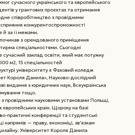
имог сучасного українського та європейського
удентів у грантових проєктах та отримання
одне співробітництво з провідними
 сприяння конкурентоспроможності
е й за її межами.
зпочинав з орендованого приміщення
отирма спеціальностями. Сьогодні
 сучасний заклад освіти, який має потужну
 000 м2, 15 спеціальностей
руктурі університету є Фаховий коледж
тет Короля Данила», Науково-дослідний
ові видання з юридичних наук, Всеукраїнська
ямуван­ня тощо.
 з провідними науковими установами Польщі,
их європейських країн. Щороку на базі
во-практичні конференції та студентські
ці напрямів — праву, економіці, зв’язкам
 дизайну. Університет Короля Данила