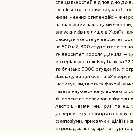
спеціальностей відповідно до в
суспільства; сприяння участі ст
ними іменних стипендій; міжнар
навчальними закладами Європи;
випускників не лише в Україні, ал
Свою діяльність університет ро
на 500 м2, 300 студентами та ч
Університет Короля Данила — це
матеріально-технічну базу на 22
та близько 3000 студентів. У ст
Закладу вищої освіти «Універси
інститут, видаються фахові наук
газета науково-популярного спр
Університет розвиває співпрацю
Австрії, Німеччини, Грузії та інш
університету проводяться науко
симпозіуми, присвячені цілій низ
з громадськістю, архітектурі та