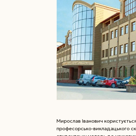
Мирослав Іванович користуєтьс
професорсько-викладацького скл
студентську молодь до наукових