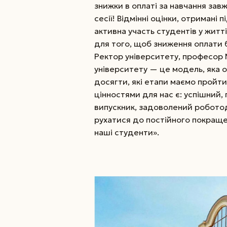
знижки в оплаті за навчання за
сесії! Відмінні оцінки, отримані 
активна участь студентів у житт
для того, щоб зниження оплати 
Ректор університету, професор М
університету — це модель, яка о
досягти, які етапи маємо пройти 
цінностями для нас є: успішний
випускник, задоволений роботод
рухатися до постійного покращен
наші студенти».