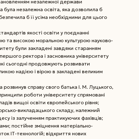
становленням незалежної держави
на була незалежна освіта, яка дозволила б
безпечила б її усіма необхідними для цього
тандартів якості освіти у поєднанні
ю та високою моральною культурою науково-
ситету були закладені завдяки старанням
м першого ректора і засновника університету
 які сьогодні продовжують розвивати
ликою надією і вірою в закладені великим
розвинув справу свого батька І. М. Луцького,
принципи роботи університету спрямовані
адів вищої освіти євро­пейського рівня;
р­сько-викладацького складу, належний
цесу із залученням практикуючих фахівців;
ами; постійне зміцнення матеріально-
ток ІТ-технологій; відкриття нових