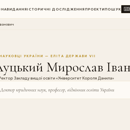
🇺
ВНА
ВИДАННЯ
ІСТОРИЧНІ ДОСЛІДЖЕННЯ
ПРОЕКТИ
ПОШУК
Іванович
НАУКОВЦІ УКРАЇНИ — ЕЛІТА ДЕРЖАВИ VII
Луцький Мирослав Іва
Ректор Закладу вищої освіти «Університет Короля Данила»
Доктор юридичних наук, професор, відмінник освіти України