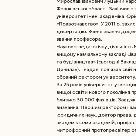
Мирослав Іванович Луцький народ
Франківської області. Закінчив 
університет імені академіка Юрія
«Правознавство». У 2011 р. захи
дисертацію. Вчене звання доцент
звання професора.
Науково-педагогічну діяльність
вищому навчальному закладі «Іва
та будівництва» (сьогодні Закла
Данила»). І надалі пов’язав свій
обраний ректором університету
За 25 років університет утвердив
вищої освіти нового покоління п
близько 30 000 фахівців. Завдя
визнання. Першим ректором і за
юридичних наук, доктор права, д
академік семи академій, професо
митрофорний протопресвітер оте