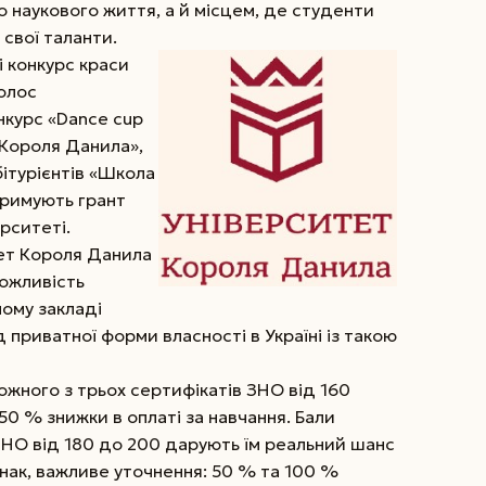
 наукового життя, а й місцем, де студенти
 свої
таланти.
і конкурс краси
Голос
нкурс «Dance cup
к Короля Данила»,
бітурієнтів «Школа
тримують грант
рситеті.
тет Короля Данила
можливість
ному закладі
 приватної форми власності в Україні із такою
ожного з трьох сертифікатів ЗНО від 160
0 % знижки в оплаті за навчання. Бали
 ЗНО від 180 до 200 дарують їм реальний шанс
ак, важливе уточнення: 50 % та 100 %