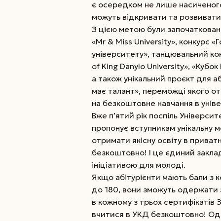
є осередком не лише насиченого
можуть відкривати та розвивати
З цією метою були започаткован
«Mr & Miss University», конкурс «
університету», танцювальний ко
of King Danylo University», «Кубо
а також унікальний проєкт для а
має талант», переможці якого о
на безкоштовне навчання в уніве
Вже п’ятий рік поспіль Універси
пропонує вступникам унікальну 
отримати якісну освіту в приват
безкоштовно! І це єдиний заклад
ініціативою для молоді.
Якщо абітурієнти мають бали з к
до 180, вони зможуть одержати 5
в кожному з трьох сертифікатів
вчитися в УКД безкоштовно! Одн