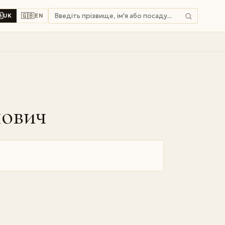

🇬🇧
UK
EN
нович