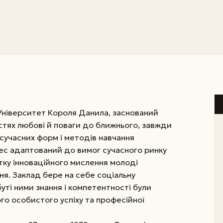
Університет Короля Данила, заснований
стях любові й поваги до ближнього, завжди
сучасних форм і методів навчання
ес адаптований до вимог сучасного ринку
тку інноваційного мислення молоді
я. Заклад бере на себе соціальну
уті ними знан­ня і компетентності були
го особистого успіху та професійної