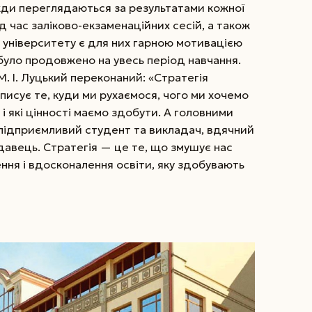
вжди переглядаються за результатами кожної
під час заліково-екзаменаційних сесій, а також
і університету є для них гарною мотивацією
було продовжено на увесь період навчання.
. І. Луцький переконаний: «Стратегія
писує те, куди ми рухаємося, чого ми хочемо
і які цінності маємо здобути. А головними
, підприємливий студент та викладач, вдячний
авець. Стратегія — це те, що змушує нас
ня і вдоскона­лення освіти, яку здобувають