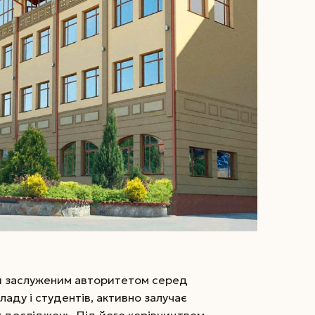
я заслуженим авторитетом серед
аду і студентів, активно залучає
 досліджень. Під його керівництвом