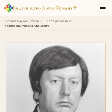
Видавництво Логос Україна
®
Головна
Науковці України — еліта держави VII
›
›
Козловець Микола Адамович