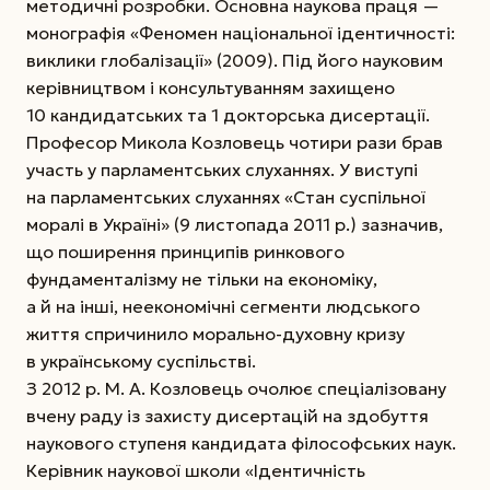
методичні розробки. Основна наукова праця —
монографія «Феномен національної ідентичності:
виклики глобалізації» (2009). Під його науковим
керівництвом і консультуванням захищено
10 кандидатських та 1 докторська дисертації.
Професор Микола Козловець чотири рази брав
участь у парламентських слуханнях. У виступі
на парламентських слуханнях «Стан суспільної
моралі в Україні» (9 листопада 2011 р.) зазначив,
що поширення принципів ринкового
фундаменталізму не тільки на економіку,
а й на інші, неекономічні сегменти людського
життя спричинило морально-духовну кризу
в українському суспільстві.
З 2012 р. М. А. Козловець очолює спеціалізовану
вчену раду із захисту дисертацій на здобуття
наукового ступеня кандидата філософських наук.
Керівник наукової школи «Ідентичність