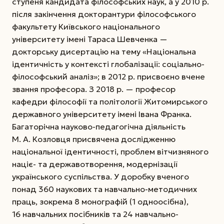
ступеня кандидата філософських наук, а у 2010 р.
після закінчення докторантури філософського
факультету Київського національного
університету імені Тараса Шевченка —
докторську дисертацію на тему «Національна
ідентичність у контексті глобалізації: соціально-
філософський аналіз»; в 2012 р. присвоєно вчене
звання професора. З 2018 р. — професор
кафедри філософії та політології Житомирського
державного університету імені Івана Франка.
Багаторічна науково-педагогічна діяльність
М. А. Козлов­ця присвячена дослідженню
національної ідентичності, проблем вітчизняного
націє- та державотворення, модернізації
українського суспільства. У доробку вченого
понад 360 наукових та навчально-методичних
праць, зокрема 8 монографій (1 одноосібна),
16 навчальних посібників та 24 навчально-