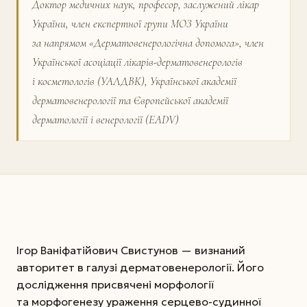
Доктор медичних наук, професор, заслужений лікар
України, член експертної групи МОЗ України
за напрямом «Дерматовенерологічна допомога», член
Української асоціації лікарів-дермато­венеро­логів
і косметологів (УАЛДВК), Української академії
дерматовенерології та Європейської академії
дерматології і венерології (EADV)
Ігор Ваніфатійович Свистунов — визнаний
авторитет в галузі дерматовенерології. Його
дослідження присвячені морфології
та морфогенезу ураження серцево-судинної