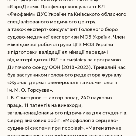
«ЄвроДерм». Професор-консультант КЛ
«Феофанія» ДУС України та Київського обласного
спеціалізованого медичного центру,
а також експерт-консультант Головного бюро
судово-медичної експертизи МОЗ України. Член
міжвідомчої робочої групи ЦГЗ МОЗ України
з підготовки валідації елімінації передачі
від матері дитині ВІЛ та сифілісу за програмою
Дитячого фонду ООН (2018–2023). Тривалий час
був заступником головного редактора журналу
«Журнал дерматовенерології та косметології
ім. М. О. Торсуєва».
І. В. Свистунов — автор понад 240 наукових
праць, 11 патентів на винаходи,
загальнонаціонального підручника для студентів.
Серед знакових робіт: «Морфологія серцево-
судинної системи при псоріазі», «Математичне
моделювання патологічного процесу як основа