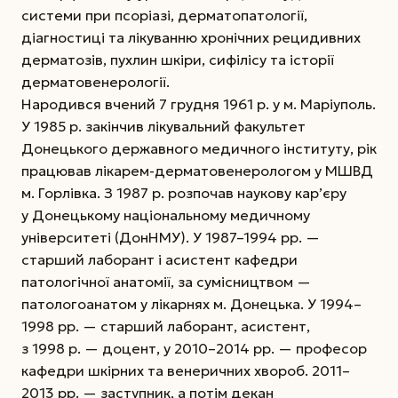
системи при псоріазі, дерматопатології,
діагностиці та лікуванню хронічних рецидивних
дерматозів, пухлин шкіри, сифілісу та історії
дерматовенерології.
Народився вчений 7 грудня 1961 р. у м. Маріуполь.
У 1985 р. закінчив лікувальний факультет
Донецького державного медичного інституту, рік
працював лікарем-дерматовенерологом у МШВД
м. Горлівка. З 1987 р. розпочав наукову кар’єру
у Донецькому національному медичному
університеті (ДонНМУ). У 1987–1994 рр. —
старший лаборант і асистент кафедри
патологічної анатомії, за сумісництвом —
патологоанатом у лікарнях м. Донецька. У 1994–
1998 рр. — старший лаборант, асистент,
з 1998 р. — доцент, у 2010–2014 рр. — професор
кафедри шкірних та венеричних хвороб. 2011–
2013 рр. — заступник, а потім декан