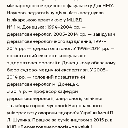
міжнародного медичного факультету ДонНМУ.
Науково-педагогічну діяльність поєднував
із лікарською практикою у МШВД
№ 1 м. Донецька: 1994–2004 рр. —
дерматовенеролог, 2005–2014 рр. — завідувач
дерматовенерологічного відділення, 1997–
2014 рр. — дерматопатолог. У 1996–2014 рр. —
позаштатний експерт-консультант
з дерматовенерології в Донецькому обласному
бюро судово-медичної експертизи. У 2005–
2014 рр. — головний позаштатний
дерматовенеролог м. Донецьк.
З 2014 р. — професор кафедри
дерматовенерології, алергології, клінічної
та лабораторної імунології Національного
університету охорони здоров’я України імені П.
Л. Шупика. Працює за сумісництвом з 2015 р. в
КНП «Дерматовенерологія» та клініці