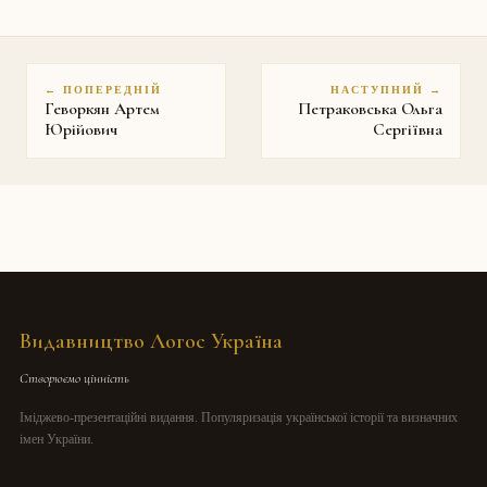
← ПОПЕРЕДНІЙ
НАСТУПНИЙ →
Геворкян Артем
Петраковська Ольга
Юрійович
Сергіївна
Видавництво Логос Україна
Створюємо цінність
Іміджево-презентаційні видання. Популяризація української історії та визначних
імен України.