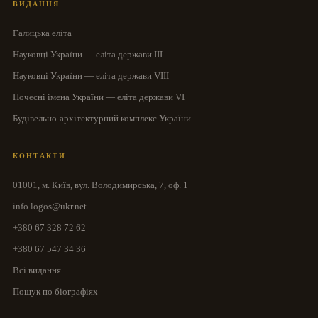
ВИДАННЯ
Галицька еліта
Науковці України — еліта держави III
Науковці України — еліта держави VIII
Почесні імена України — еліта держави VI
Будівельно-архітектурний комплекс України
КОНТАКТИ
01001, м. Київ, вул. Володимирська, 7, оф. 1
info.logos@ukr.net
+380 67 328 72 62
+380 67 547 34 36
Всі видання
Пошук по біографіях