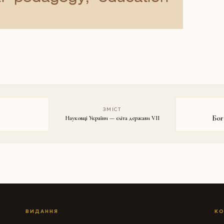
ЗМІСТ
Бог
Науковці України — еліта держави VII
ВИДАННЯ
КО