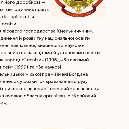
 У його доробкові —
их, методичних праць
а історії освіти.
 освіти
я лісового господарства Хмельниччини».
родження й розвитку національної освіти
ення навчальної, виховної та науково-
ерівництво закладами й установами освіти
 народної освіти» (1996), «За вагомий
ітей» (1999) та «За наукові
льницької міської премії імені Богдана
й внесок у розвиток краєзнавчого руху
ті присвоєно звання «Почесний краєзнавець
ека очолює обласну організацію «Крайовий
и».