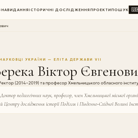
🇺
ВНА
ВИДАННЯ
ІСТОРИЧНІ ДОСЛІДЖЕННЯ
ПРОЕКТИ
ПОШУК
нович
НАУКОВЦІ УКРАЇНИ — ЕЛІТА ДЕРЖАВИ VII
ерека Віктор Євгенови
Ректор (2014–2019) та професор Хмельницького обласного інститу
Доктор педагогічних наук, професор, член Хмельницької міської органі
й Центру дослідження історії Поділля і Південно-Східної Волині Ін