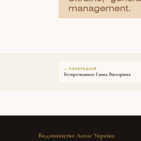
← ПОПЕРЕДНІЙ
Безпрозванних Ганна Вікторівна
Видавництво Логос Україна