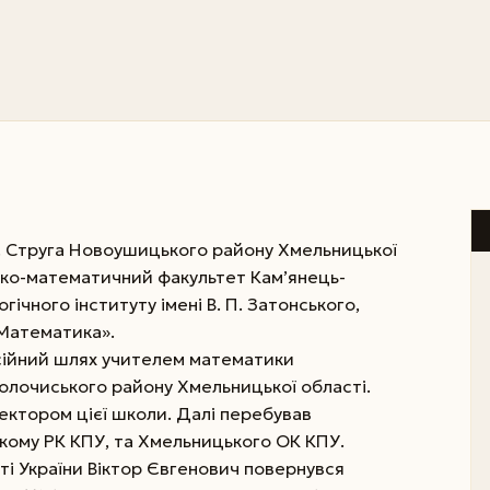
с. Струга Новоушицького району Хмельницької
ізико-математичний факультет Кам’янець-
ічного інституту імені В. П. Затонського,
«Математика».
сійний шлях учителем математики
олочиського району Хмельницької області.
ектором цієї школи. Далі перебував
ькому РК КПУ, та Хмельницького ОК КПУ.
і України Віктор Євгенович повернувся