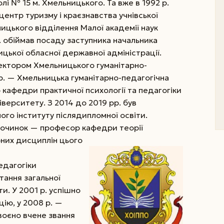
і № 15 м. Хмельницького. Та вже в 1992 р.
ентр туризму і краєзнавства учнівської
ицького відділення Малої академії наук
. обіймав посаду заступника начальника
ицької обласної державної адміністрації.
ректором Хмельницького гуманітарно-
 р. — Хмельницька гуманітарно-педагогічна
 кафедри практичної психології та педагогіки
верситету. З 2014 до 2019 рр. був
го інституту післядипломної освіти.
починок — професор кафедри теорії
рних дисциплін цього
едагогіки
итання загальної
и. У 2001 р. успішно
ію, у 2008 р. —
воєно вчене звання