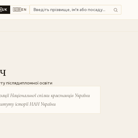

🇬🇧
UK
EN
ч
ту післядипломної освіти
зації Національної спілки краєзнавців України
ституту історії НАН України