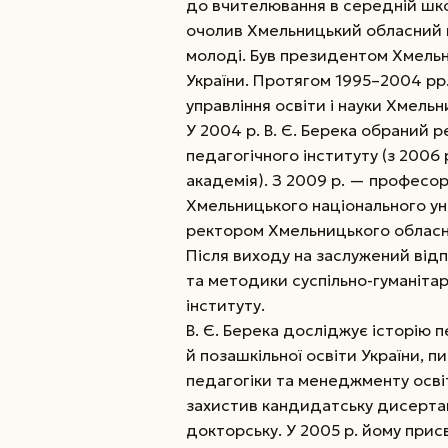
до вчителювання в середній школ
очолив Хмельницький обласний ц
молоді. Був президентом Хмельн
України. Протягом 1995–2004 рр
управління освіти і науки Хмельн
У 2004 р. В. Є. Берека обраний 
педагогічного інституту (з 2006
академія). З 2009 р. — професор
Хмельницького національного уні
ректором Хмельницького обласно
Після виходу на заслужений від
та методики суспільно-гуманіта
інституту.
В. Є. Берека досліджує історію п
й позашкільної освіти України, п
педагогіки та менеджменту освіт
захистив кандидатську дисертац
докторську. У 2005 р. йому прис