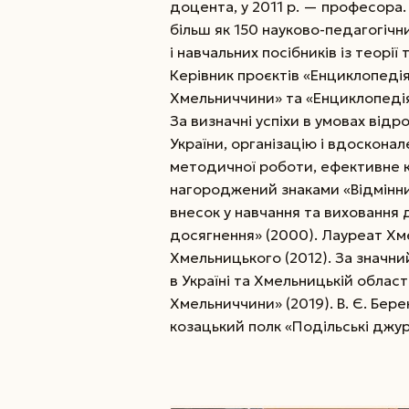
доцента, у 2011 р. — професора.
більш як 150 науково-педагогічн
і навчальних посібників із теорії т
Керівник проєктів «Енциклопедія
Хмельниччини» та «Енциклопеді
За визначні успіхи в умовах від
України, організацію і вдосконал
методичної роботи, ефективне к
нагороджений знаками «Відмінник
внесок у навчання та виховання д
досягнення» (2000). Лауреат Хме
Хмельницького (2012). За значни
в Україні та Хмельницькій облас
Хмельниччини» (2019). В. Є. Бер
козацький полк «Подільські джур