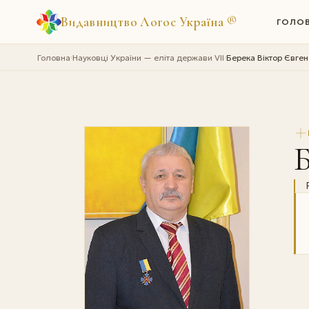
Видавництво Логос Україна
®
ГОЛО
Головна
Науковці України — еліта держави VII
Берека Віктор Євге
›
›
Б