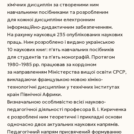
хімічних дисциплін за створеними ним
навчальними посібниками та розробленим
для кожної дисципліни електронним
інформаційно-дидактичним забезпеченням.
На рахунку науковця 235 опублікованих наукових
праць. Ним розроблено і видано українською
10 наукових книг: п’ять навчальних посібників
для студентів та п’ять монографій. Протягом
1980–1985 рр. працював за кордоном
за направленням Міністерства вищої освіти СРСР,
викладаючи французькою мовою хіміко-
технологічні дисципліни у технічних інститутах
країн Північної Африки.
Визначальною особливістю всієї науково-
педагогічної діяльності професора В. І. Кириченка
є розроб­лені ним теоретичні і прикладні основи
одночасно двох актуальних наукових напрямів.
Педагогічний напрям присвячений формуванню