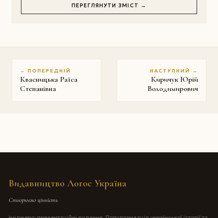
ПЕРЕГЛЯНУТИ ЗМІСТ →
← ПОПЕРЕДНІЙ
НАСТУПНИЙ →
Квасницька Раїса
Киричук Юрій
Степанівна
Володимирович
Видавництво Логос Україна
Створюємо цінність
Іміджево-презентаційні видання. Популяризація української історії та