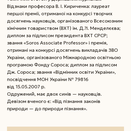
Відзнаки професора В. І. Кириченка: лауреат
першої премії, отриманої на конкурсі творчих
досягнень науковців, організованого Всесоюзним
хімічним товариством (ВХТ) ім. Д.?І. Менделєєва;
диплом за підписом президента ВХТ СРСР;
звання «Soros Associate Professor» і премія,
отримані на конкурсі досягнень викладачів ЗВО
України, організованого Міжнародною освітньою
програмою Фонду Сороса; диплом за підписом
Дж. Сороса; звання «Відмінник освіти України»,
посвідчення МОН України № 79816
від 15.05.2007 р.
Одружений, має двох синів — науковців.
Девізом вченого є: «Від пізнання законів
природи — до природи пізнання».