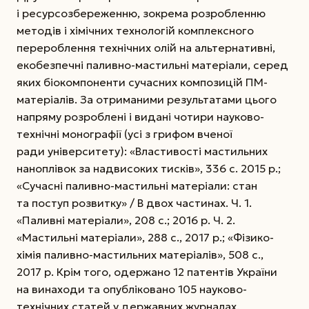
і ресурсозбереженню, зокрема розробленню
методів і хімічних технологій комплексного
перероблення технічних олій на альтернативні,
екобезпечні паливно-мастильні матеріали, серед
яких біокомпоненти сучасних композицій ПМ-
матеріалів. За отриманими результатами цього
напряму розроблені і видані чотири науково-
технічні монографії (усі з грифом вченої
ради університету): «Властивості мастильних
наноплівок за надвисоких тисків», 336 с. 2015 р.;
«Сучасні паливно-мастильні матеріали: стан
та поступ розвитку» / В двох частинах. Ч. 1.
«Паливні матеріали», 208 с.; 2016 р. Ч. 2.
«Мастильні матеріали», 288 с., 2017 р.; «Фізико-
хімія паливно-мастильних матеріалів», 508 с.,
2017 р. Крім того, одержано 12 патентів Украї­ни
на винаходи та опубліковано 105 науково-
технічних статей у державних журналах.