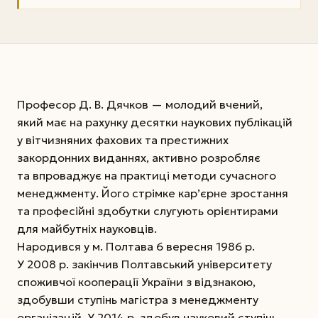
Професор Д. В. Дячков — молодий вчений,
який має на рахунку десятки наукових публікацій
у віт­чизняних фахових та престижних
закордонних виданнях, активно розробляє
та впроваджує на практиці методи сучасного
менеджменту. Його стрімке кар’єрне зростання
та професійні здобутки слугують орієнтирами
для майбутніх науковців.
Народився у м. Полтава 6 вересня 1986 р.
У 2008 р. закінчив Полтавський університету
споживчої кооперації України з відзнакою,
здобувши ступінь магістра з менеджменту
організацій. У 2014 р. здобув науковий ступінь