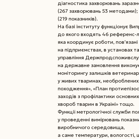
діагностика захворювань заразної
(267 захворювань 53 методами); 
(219 показників).
На базі інституту функціонує В
до якого входять 46 референс-л
яка коор­динує роботи, пов’язан
на підприємствах, в установах т
управління Держпродспоживслу
на державне замовлення виконує
моніторингу залишків ветеринар
у живих тваринах, не­оброблени
походження», «План протиепізо
заходів з профілактики основних
хвороб тварин в Україні» тощо.
Функції метрологічної служби п
у проведенні вимірювань показни
виробничого середо­вища,
а саме температури, вологості, 