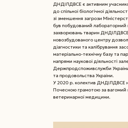
ДНДІЛДВСЕ є активним учаснико
до спільної біологічної діяльно
зі зменшення загрози Міністерст
був побудований лабораторний к
захворювань тварин ДНДІЛДВСЕ» 
новозбудованого центру дозволи
діагностики та калібрування зас
матеріально-технічну базу та п
напрями наукової діяльності зал
Держпродспоживслужби України 
та продовольства України.
У 2020 р. колектив ДНДІЛДВСЕ н
Почесною грамотою за вагомий в
ветеринарної медицини.