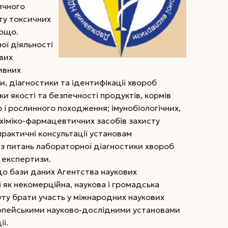
ичного
сту токсичних
тощо.
ої діяльності
вих
ивних
и, діагностики та ідентифікації хвороб
и якості та безпечності продуктів, кормів
 і рослинного походження; імунобіологічних,
, хіміко-фармацевтичних засобів захисту
практичні консультації установам
з питань лабораторної діагностики хвороб
 експертизи.
о бази даних Агентства наукових
 як некомерційна, наукова і громадська
уту брати участь у міжнародних наукових
ропейськими науково-дослідними установами
ї.