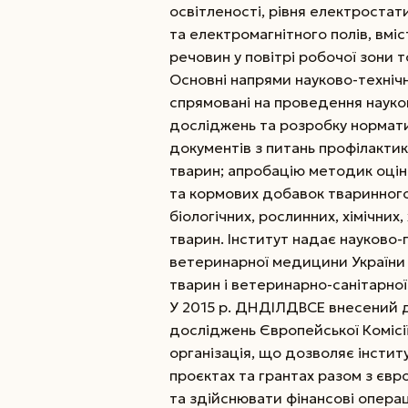
освітленості, рівня електростат
та електромагнітного полів, вмі
речовин у повітрі робочої зони 
Основні напрями науково-технічн
спрямовані на проведення науко
досліджень та розробку нормат
документів з питань профілактик
тварин; апробацію методик оцінк
та кормових добавок тваринного
біологічних, рослинних, хімічних
тварин. Інститут надає науково-
ветеринарної медицини України 
тварин і ветеринарно-санітарної
У 2015 р. ДНДІЛДВСЕ внесений д
досліджень Європейської Комісії
організація, що дозволяє інстит
проєктах та грантах разом з єв
та здійснювати фінансові операці