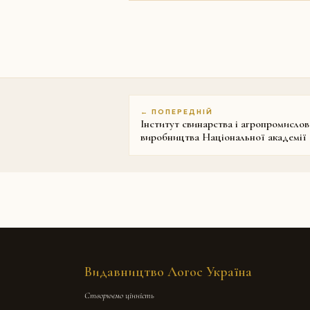
← ПОПЕРЕДНІЙ
Інститут свинарства і агропромислов
виробництва Національної академії
Видавництво Логос Україна
Створюємо цінність