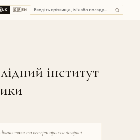

🇬🇧
UK
EN
лідний інститут
тики
 діагностики та ветеринарно-санітарної