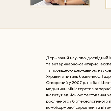
Державний науково-дослідний ін
та ветеринарно-санітарної екс
та провідною державною науко
України з питань безпечності ха
Створений у 2007 р. на базі Цен
медицини Міністерства аграрної 
Інститут здійснює: тестування х
рослинного і біотехнологічного 
комбікормової сировини та вітам