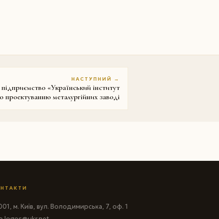
НАСТУПНИЙ →
підприємство «Український інститут
о проектуванню металургійних заводі
НТАКТИ
01, м. Київ, вул. Володимирська, 7, оф. 1
fo.logos@ukr.net