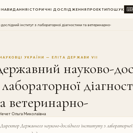
🇺
ВНА
ВИДАННЯ
ІСТОРИЧНІ ДОСЛІДЖЕННЯ
ПРОЕКТИ
ПОШУК
ослідний інститут з лабораторної діагностики та ветеринарно-­
НАУКОВЦІ УКРАЇНИ — ЕЛІТА ДЕРЖАВИ VII
ержавний науково-дос
 лабораторної діагнос
а ветеринарно-­
Чечет Ольга Миколаївна
Директор Державного науково-дослідного інституту з лабораторної