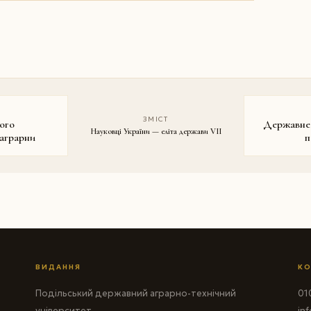
ЗМІСТ
ого
Державне 
Науковці України — еліта держави VII
 аграрни
п
ВИДАННЯ
КО
Подільський державний аграрно-технічний
010
університет
in