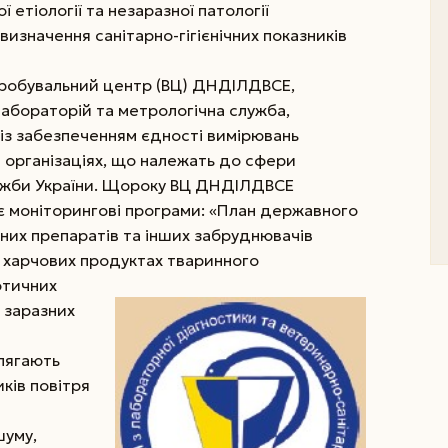
 етіології та незаразної патології
визначення санітарно-гігієнічних показників
ипробувальний центр (ВЦ) ДНДІЛДВСЕ,
абораторій та метрологічна служба,
і із забезпеченням єдності вимірювань
а організаціях, що належать до сфери
жби України. Щороку ВЦ ДНДІЛДВСЕ
 моніторингові програми: «План державного
них препаратів та інших забруднювачів
х харчових продуктах тваринного
отичних
 заразних
олягають
ків повітря
шуму,