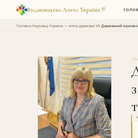
Видавництво Логос Україна
®
ГОЛО
Головна
Науковці України — еліта держави VII
Державний науково-д
›
›
Д
з
т