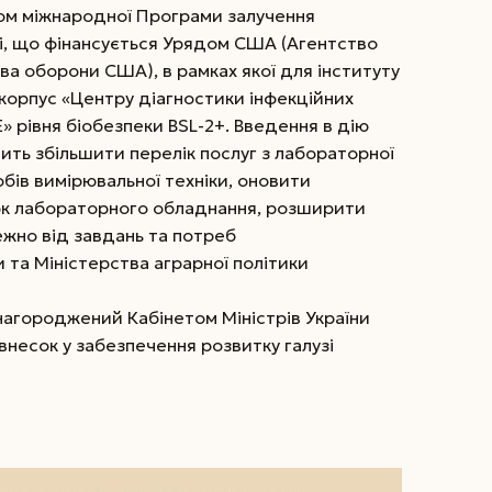
м міжнародної Програми залучення
сті, що фінансується Урядом США (Агентство
ва оборони США), в рамках якої для інституту
орпус «Центру діагностики інфекційних
рівня біобезпеки BSL-2+. Введення в дію
ть збільшити перелік послуг з лабораторної
обів вимірювальної техніки, оновити
арк лабораторного обладнання, розширити
ежно від завдань та потреб
та Міністерства аграрної політики
агороджений Кабінетом Міністрів України
несок у забезпечення розвитку галузі