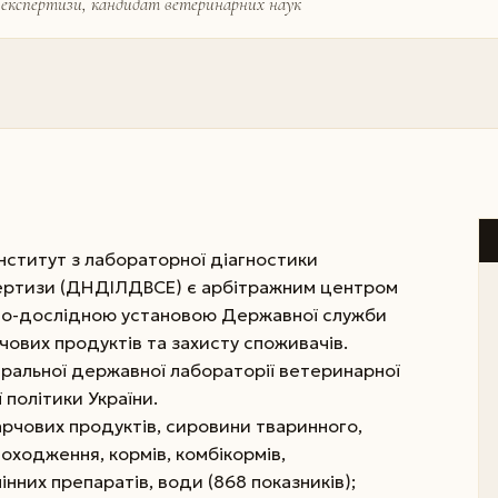
експертизи, кандидат ветеринарних наук
ститут з лабораторної діагностики
пертизи (ДНДІЛДВСЕ) є арбітражним центром
во-дослідною установою Державної служби
рчових продуктів та захисту споживачів.
тральної державної лабораторії ветеринарної
політики України.
арчових продуктів, сировини тваринного,
походження, кормів, комбікормів,
інних препаратів, води (868 показників);