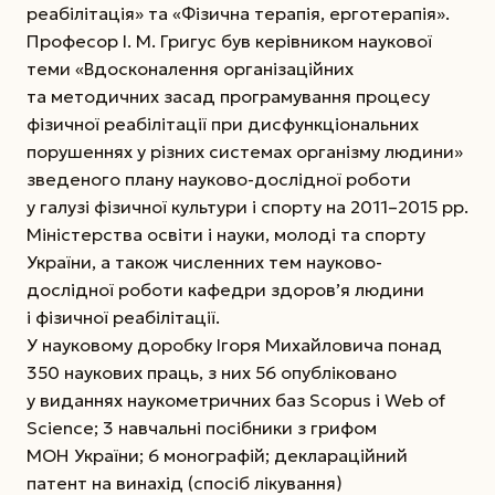
реабілітація» та «Фізична терапія, ерготерапія».
Професор І. М. Григус був керівником наукової
теми «Вдосконалення організаційних
та методичних засад програмування процесу
фізичної реабілітації при дисфункціональних
порушеннях у різних системах організму людини»
зведеного плану науково-дослідної роботи
у галузі фізичної культури і спорту на 2011–2015 рр.
Міністерства освіти і науки, молоді та спорту
України, а також численних тем науково-
дослідної роботи кафедри здоров’я людини
і фізичної реабілітації.
У науковому доробку Ігоря Михайловича понад
350 наукових праць, з них 56 опубліковано
у виданнях наукометричних баз Scopus і Web of
Science; 3 навчальні посібники з грифом
МОН України; 6 монографій; деклараційний
патент на винахід (спосіб лікування)