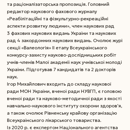
та раціоналізаторська пропозиція. Головний
редактор наукового фахового журналу
«Реабілітаційні та фізкультурно-рекреаційні
аспекти розвитку людини», член наукових рад
3 фахових наукових видань України та наукових
рад 4 закордонних наукових видань. Очолює журі
секції «Валеологія» ІІ етапу Всеукраїнського
конкурсу-захисту науково-дослідницьких робіт
учнів-членів Малої академії наук учнівської молоді
України. Підготував 7 кандидатів та 2 докторів
наук.
Ігор Михайлович входить до складу наукової
ради МОН України, вченої ради НУВГП, є головою
вченої ради та науково-методичної ради з якості
навчально-наукового інституту охорони здоров’я,
а також очолює Рівненську крайову організацію
Всеукраїнського лікарського товариства.
Із 2020 р. є експертом Національного агентства