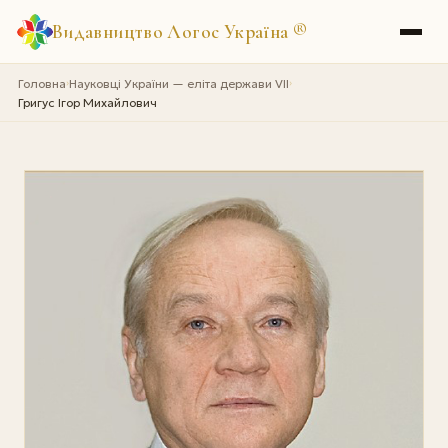
Видавництво Логос Україна
®
Головна
Науковці України — еліта держави VII
›
›
Григус Ігор Михайлович