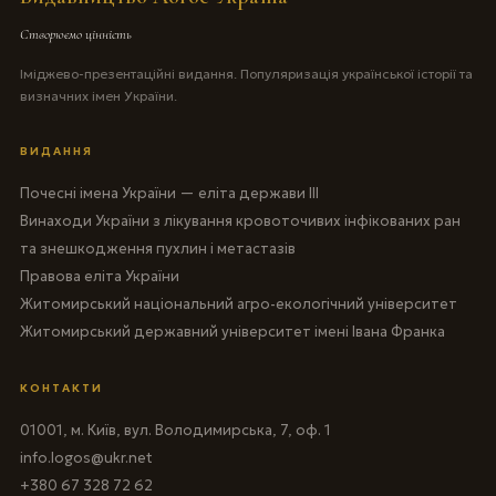
Створюємо цінність
Іміджево-презентаційні видання. Популяризація української історії та
визначних імен України.
ВИДАННЯ
Почесні імена України — еліта держави III
Винаходи України з лікування кровоточивих інфікованих ран
та знешкодження пухлин і метастазів
Правова еліта України
Житомирський національний агро-екологічний університет
Житомирський державний університет імені Івана Франка
КОНТАКТИ
01001, м. Київ, вул. Володимирська, 7, оф. 1
info.logos@ukr.net
+380 67 328 72 62