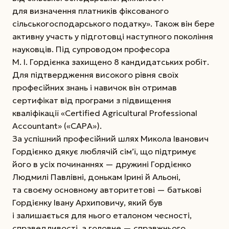
для визначення платників фіксованого
сільськогосподарського податку». Також він бере
активну участь у підготовці наступного покоління
науковців. Під супроводом професора
М. І. Гордієнка захищено 8 кандидатських робіт.
Для підтвердження високого рівня своїх
професійних знань і навичок він отримав
сертифікат від програми з підвищення
кваліфікації «Certified Agricultural Professional
Accountant» («CAPA»).
За успішний професійний шлях Микола Іванович
Гордієнко дякує люблячій сім’ї, що підтримує
його в усіх починаннях — дружині Гордієнко
Людмилі Павлівні, донькам Ірині й Альоні,
та своєму основному авторитетові — батькові
Гордієнку Івану Архиповичу, який був
і залишається для нього еталоном чесності,
справедливості, а головне — справжнього