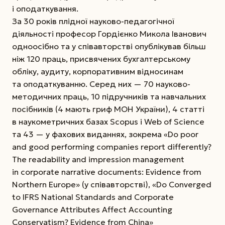
і оподаткування.
За 30 років плідної науково-педагогічної
діяльності професор Гордієнко Микола Іванович
одноосібно та у спів­авторстві опублікував більш
ніж 120 праць, присвячених бухгалтерському
обліку, аудиту, корпоративним відносинам
та оподаткуванню. Серед них — 70 науково-
методичних праць, 10 підручників та навчальних
посібників (4 мають гриф МОН України), 4 статті
в наукометричних базах Scopus і Web of Science
та 43 — у фахових виданнях, зокрема «Do poor
and good performing companies report differently?
The readability and impression management
in corporate narrative documents: Evidence from
Northern Europe» (у співавторстві), «Do Converged
to IFRS National Standards and Corporate
Governance Attributes Affect Accounting
Conservatism? Evidence from China»