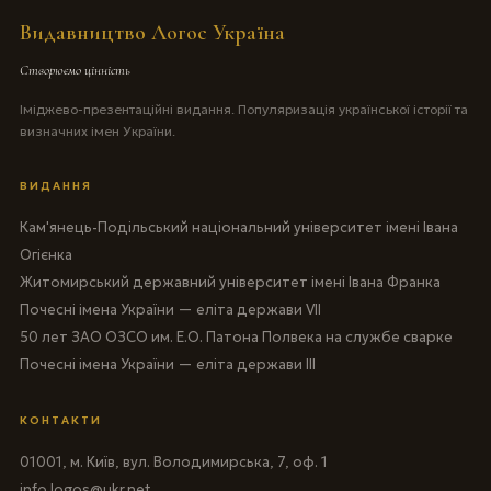
Видавництво Логос Україна
Створюємо цінність
Іміджево-презентаційні видання. Популяризація української історії та
визначних імен України.
ВИДАННЯ
Кам'янець-Подільський національний університет імені Івана
Огієнка
Житомирський державний університет імені Івана Франка
Почесні імена України — еліта держави VII
50 лет ЗАО ОЗСО им. Е.О. Патона Полвека на службе сварке
Почесні імена України — еліта держави III
КОНТАКТИ
01001, м. Київ, вул. Володимирська, 7, оф. 1
info.logos@ukr.net