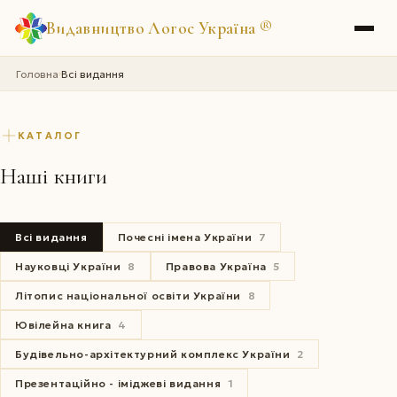
Видавництво Логос Україна
®
Головна
Всі видання
›
КАТАЛОГ
Наші книги
Всі видання
Почесні імена України
7
Науковці України
8
Правова Україна
5
Літопис національної освіти України
8
Ювілейна книга
4
Будівельно-архітектурний комплекс України
2
Презентаційно - іміджеві видання
1