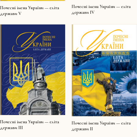
Почесні імена України — еліта
Почесні імена України — еліта
держави IV
держави V
Почесні імена України — еліта
Почесні імена України — еліта
держави III
держави II