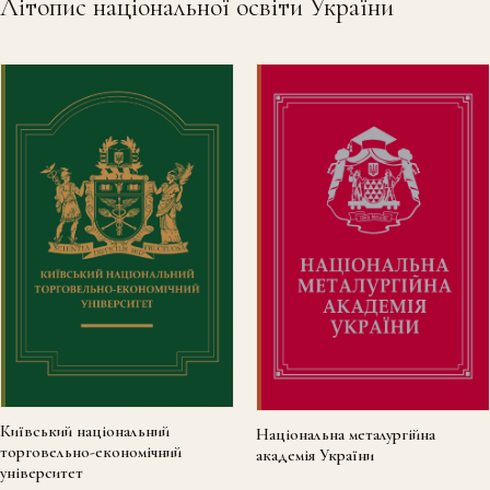
Літопис національної освіти України
Київський національний
Національна металургійна
торговельно-економічний
академія України
університет