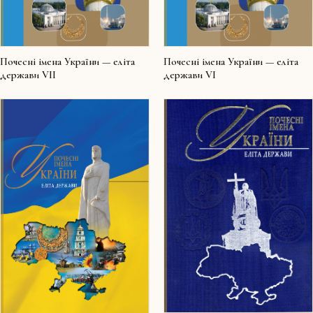
Почесні імена України — еліта
Почесні імена України — еліта
держави VII
держави VI