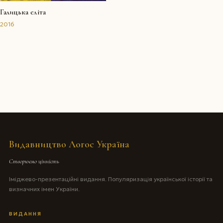
Галицька еліта
2016
Видавництво Логос Україна
Створюємо цінність
Іміджево-презентаційні видання. Популяризація української історії та
визначних імен України.
ВИДАННЯ