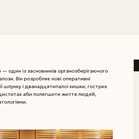
— один із засновників органозберігаючого
залози. Він розробляє нові оперативні
і шлунку і дванадцятипалої кишки, гострих
ециститах аби полегшити життя людей,
тологіями.