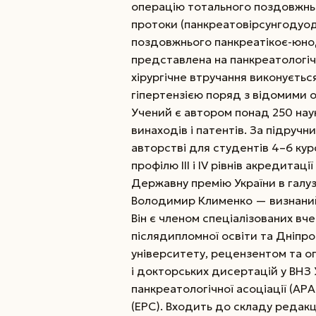
операцію тотального поздовжньо
протоки
(панкреатовірсунгодуод
поздовжнього панкреатікоє-юно
представлена на панкреатологіч
хірургічне втручання виконуєтьс
гіпертензією поряд з відомими о
Учений є автором понад 250 нау
винаходів і патентів. За підручни
авторстві для студентів 4–6 ку
профілю III і IV рівнів акредитації
Державну премію України в галузі 
Володимир Клименко — визнаний пр
Він є членом спеціалізованих вч
післядипломної освіти та Дніп
університету, рецензентом та о
і докторських дисертацій у ВНЗ 
панкреатологічної асоціації (АР
(ЕРС). Входить до складу редак