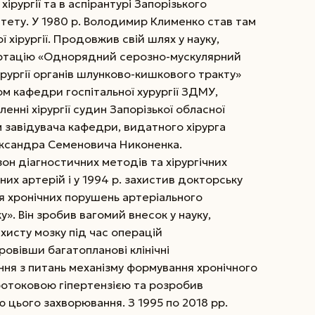
 хірургії та в аспірантурі Запорізького
ету. У 1980 р. Володимир Клименко став там
 хірургії. Продовжив свій шлях у науку,
тацію «Однорядний серозно-­мускулярний
рургії органів шлунково-кишкового тракту»
ом кафедри госпітальної хурургії ЗДМУ,
ленні хірургії судин Запорізької обласної
ом завідувача кафедри, видатного хірурга
ександра Семеновича Никоненка.
он діагностичних методів та хірургічних
них артерій і у 1994 р. захистив докторську
ня хронічних порушень артеріального
». Він зробив вагомий внесок у науку,
исту мозку під час операцій
ровівши багатопланові клінічні
ня з питань механізму формування хронічного
ротоковою гіпертензією та розробив
ю цього захворювання. З 1995 по 2018 рр.