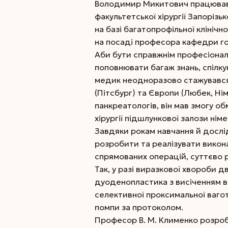
Володимир Микитович працював 
факультетської хірургії Запоріз
на базі багатопрофільної клінічно
на посаді професора кафедри госп
Аби бути справжнім професіонал
поповнювати багаж знань, спілкую
медик не­одноразово стажувався
(Пітсбург) та Європи (Любек, Нім
панкреатологів, він мав змогу о
хірургії підшлункової залози ні
Завдяки рокам навчання й дослі
розробити та реалізувати викон
спрямованих операцій, суттєво 
Так, у разі виразкової хвороби
дуоденопластика з висіченням 
селективної проксимальної вагот
помпи за протоколом.
Професор В. М. Клименко розроби