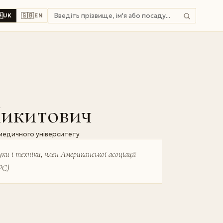

🇬🇧
UK
EN
икитович
 медичного університету
ки і техніки, член Американської асоціації
РС)