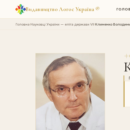
Видавництво Логос Україна
®
ГОЛО
Головна
Науковці України — еліта держави VII
Клименко Володими
›
›