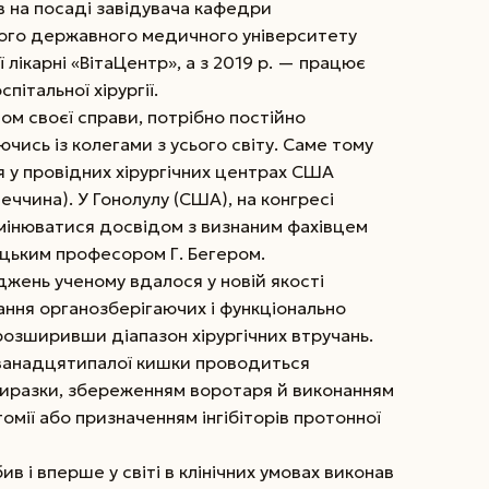
на посаді завідувача кафедри
ького державного медичного університету
ї лікарні «ВітаЦентр», а з 2019 р. — працює
італьної хірургії.
ом своєї справи, потрібно постійно
чись із колегами з усього світу. Саме тому
 у провідних хірургічних центрах США
еччина). У Гонолулу (США), на конгресі
бмінюватися досвідом з визнаним фахівцем
мецьким професором Г. Бегером.
джень ученому вдалося у новій якості
ання органозберігаючих і функціонально
розширивши діапазон хірургічних втручань.
 дванадцятипалої кишки проводиться
виразки, збереженням воротаря й виконанням
омії або призначенням інгібіторів протонної
в і вперше у світі в клінічних умовах виконав