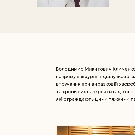
Володимир Микитович Клименко 
напряму в хірургії підшлункової 
втручання при виразковій хвороб
та хронічних панкреатитах, хол
які страждають цими тяжкими па