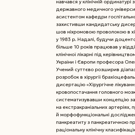
навчався у клінічній ординатурі з
державного медичного університ
асистентом кафедри госпітальної
захистивши кандидатську дисер
шов ніхромовою проволокою в хі
у 1983 р. Надалі, будучи доцент
більше 10 років працював у відді
клінічної лікарні під керівництв
України і Європи професора Ол
Учений суттєво розширив діапаз
розробок в хірургії брахіоцефаль
дисертацію «Хірургічне лікуван
кровопостачання головного мозку
систематизувавши концепцію зах
на екстракраніальних артеріях, п
й морфофункціональні досліджен
панкреатиту з панкреатичною п
раціональну клінічну класифікаці