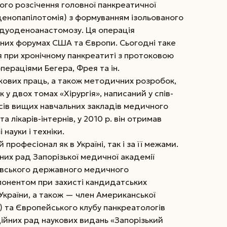
го розсічення головної панкреатичної
енопапілотомія) з формуванням ізольованого
дуоденоанастомозу. Ця операція
них форумах США та Європи. Сьогодні таке
я при хронічному панкреатиті з протоковою
пераціями Бегера, Фрея та ін.
кових праць, а також методичних розробок,
к у двох томах «Хірургія», написаний у спів­
рсів вищих навчальних закладів медичного
 та лікарів-інтернів, у 2010 р. він отримав
науки і техніки.
офесіонал як в Україні, так і за її межами.
ених рад Запорізької медичної академії
ровського державного медичного
понентом при захисті кандидатських
України, а також — член Американської
А) та Європейського клубу панкреатологів
ційних рад наукових видань «Запорізький