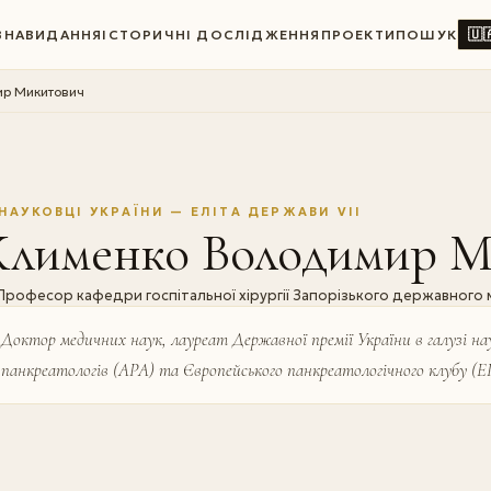
🇺
ВНА
ВИДАННЯ
ІСТОРИЧНІ ДОСЛІДЖЕННЯ
ПРОЕКТИ
ПОШУК
р Микитович
НАУКОВЦІ УКРАЇНИ — ЕЛІТА ДЕРЖАВИ VII
Клименко Володимир М
Професор кафедри госпітальної хірургії Запорізького державного
Доктор медичних наук, лауреат Державної премії України в галузі нау
панкреатологів (АРА) та Європейського панкреатологічного клубу (Е