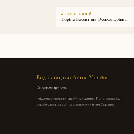
← ПОПЕРЕДНІЙ
Тюріна Валентина Олександрівна
Видавництво Логос Україна
Створюємо цінність
Іміджево-презентаційні видання. Популяризація
української історії та визначних імен України.