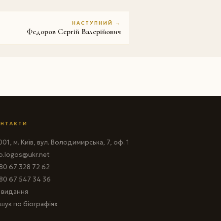
НАСТУПНИЙ →
Федоров Сергій Валерійович
НТАКТИ
01, м. Київ, вул. Володимирська, 7, оф. 1
fo.logos@ukr.net
80 67 328 72 62
80 67 547 34 36
і видання
шук по біографіях