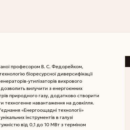
ваної професором В. С. Федорейком,
технологію біоресурсної диверсифікації
 генераторів-утилізаторів вихрового
а дозволить вилучити з енергоємних
етрів природного газу, додатково створити
ти техногенне навантаження на довкілля.
єднання «Енергоощадні технології»
нікальних інструментів в галузі
ужністю від 0,1 до 10 МВт з терміном