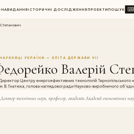
🇺
ВНА
ВИДАННЯ
ІСТОРИЧНІ ДОСЛІДЖЕННЯ
ПРОЕКТИ
ПОШУК
 Степанович
НАУКОВЦІ УКРАЇНИ — ЕЛІТА ДЕРЖАВИ VII
Федорейко Валерій Сте
Директор Центру енергоефективних технологій Тернопільського на
ім. В. Гнатюка, голова наглядової ради Науково-виробничого об’єд
Доктор технічних наук, професор, академік Академії економічних нау