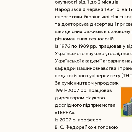
окупності від 1 до 2 місяців.
Народився 8 червня 1954 р. на Те
енергетики Української сільсько
та докторська дисертації присв
швидкісних режимів в силовому
різноманітних технологій.
Із 1976 по 1989 рр. працював у в
Українського науково-дослідного 
Української академії аграрних н
кафедри машинознавства і транс
педагогічного університету (ТНПУ
За сумісництвом упродовж
1991–2007 рр. працював
директором Науково-
дослідного підприємства
«ТЕРРА».
Із 2007 р. професор
В. С. Федорейко є головою