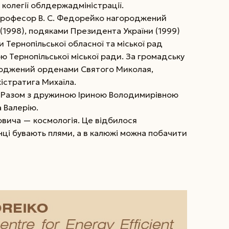
колегії облдержадміністрації.
 професор В. С. Федорейко нагороджений
 (1998), подяками Президента України (1999)
 Тернопільської обласної та міської рад
ою Тернопільської міської ради. За громадську
ороджений орденами Святого Миколая,
істратига Михаїла.
 Разом з дружиною Іриною Володимирівною
а Валерію.
овича — космологія. Це відбилося
онці бувають плями, а в калюжі можна побачити