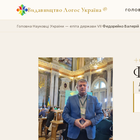
Видавництво Логос Україна
®
ГОЛО
Головна
Науковці України — еліта держави VII
Федорейко Валерій
›
›