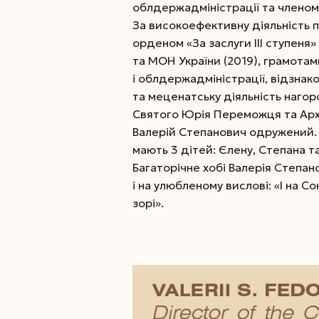
облдержадміністрації та членом 
За високоефективну діяльність
орденом «За заслуги ІІІ ступеня»
та МОН України (2019), грамотами
і облдержадміністрації, відзнак
та меценатську діяльність наг
Святого Юрія Переможця та Арх
Валерій Степанович одружений.
мають 3 дітей: Єлену, Степана т
Багаторічне хобі Валерія Степан
і на улюбленому вислові: «І на С
зорі».