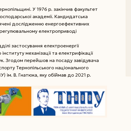
рнопільщині. У 1976 р. закінчив факультет
господарської академії. Кандидатська
ячені дослідженню енерго­ефективних
 регулювальному електроприводі
ідділі застосування електроенергії
інституту механізації та електрифікації
аук. Згодом перейшов на посаду завідувача
порту Тернопільського національного
) ім. В. Гнатюка, яку
обіймав до 2021 р.