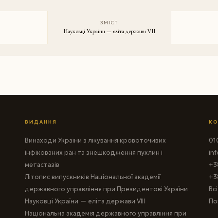
ЗМІСТ
Науковці України — еліта держави VII
ВИДАННЯ
КО
Винаходи України з лікування кровоточивих
010
інфікованих ран та знешкодження пухлин і
in
метастазів
+3
Літопис випускників Національної академії
+3
державного управління при Президентові України
Вс
Науковці України — еліта держави VIII
По
Національна академія державного управління при