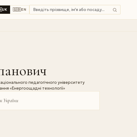

🇬🇧
UK
EN
панович
ціонального педагогічного університету
нання «Енергоощадні технології»
к України