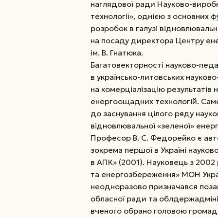
наглядової ради Науково-вироб
технології», однією з основних ф
розробок в галузі відновлювальн
на посаду директора Центру ен
ім. В. Гнатюка.
Багатовекторності науково-педаг
в українсько-литовських науково
на комерціалізацію результатів н
енергоощадних технологій. Саме
до заснування цілого ряду науко
відновлювальної «зеленої» енер
Професор В. С. Федорейко є авт
зокрема першої в Україні науков
в АПК» (2001). Науковець з 2002 
та енергозбереження» МОН Украї
неодноразово призначався поза
обласної ради та облдержадмініс
вченого обрано головою громадс