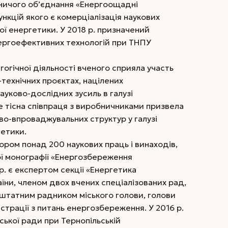
ничого об’єднання «Енергоощадні
ункцій якого є комерціалізація наукових
ої енергетики. У 2018 р. призначений
ергоефективних технологій при ТНПУ
огічної діяльності вченого сприяла участь
-технічних проєктах, націлених
ауково-дослідних зусиль в галузі
 тісна співпраця з виробничниками призвела
во-впроваджувальних структур у галузі
гетики.
ором понад 200 наукових праць і винаходів,
ої монографії «Енергозбереження
р. є експертом секції «Енергетика
ни, членом двох вчених спеціалізованих рад,
штатним радником міського голови, голови
трації з питань енергозбереження. У 2016 р.
ької ради при Тернопільській