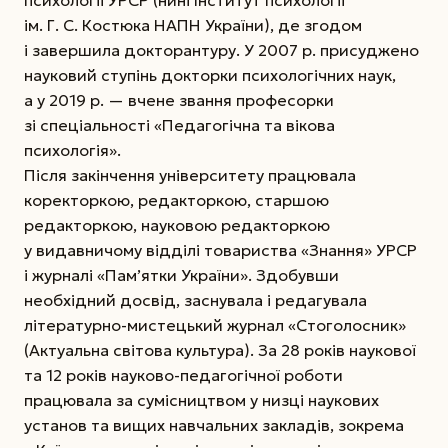
психології УРСР (нині Інститут психології
ім. Г. С. Костюка НАПН України), де згодом
і завершила докторантуру. У 2007 р. присуджено
науковий ступінь докторки психологічних наук,
а у 2019 р. — вчене звання професорки
зі спеціальності «Педагогічна та вікова
психологія».
Після закінчення університету працювала
коректоркою, редакторкою, старшою
редакторкою, науковою редакторкою
у видавничому відділі товариства «Знання» УРСР
і журналі «Пам’ятки України». Здобувши
необхідний досвід, заснувала і редагувала
літературно-мистецький журнал «Стоголосник»
(Актуальна світова культура). За 28 років наукової
та 12 років науково-педагогічної роботи
працювала за сумісництвом
у низці наукових
установ та вищих навчальних закладів, зокрема