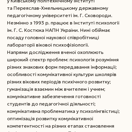
у Київському політехнічному інституті
та Переяслав-Хмельницькому державному
педагогічному університеті ім. Г. Сковороди.
Незмінно з 1993 р. працює в Інституті психології
ім. Г. С. Костюка НАПН України. Нині обіймає
посаду головної наукової співробітниці
лабораторії вікової психофізіології.
Напрями дослідження вченої охоплюють
широкий спектр проблем: психологія розуміння
різних знакових форм передавання інформації;
особливості комунікативної культури школярів
різних вікових періодів психічного розвитку;
гуманізація взаємин між вчителем і учнем;
комунікативне забезпечення готовності
студентів до педагогічної діяльності;
комунікативна проблематика у психолінгвістиці;
оптимізація розвитку комунікативної
компетентності на різних етапах становлення