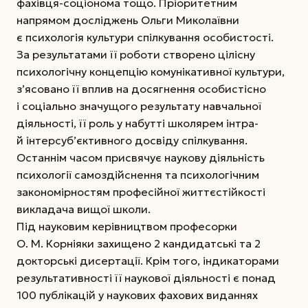
фахівця-соціонома тощо. Пріоритетним
напрямом досліджень Ольги Миколаївни
є психологія культури спілкування особистості.
За результатами її роботи створено цілісну
психологічну концепцію комунікативної культури,
з’ясовано її вплив на досягнення особистісно
і соціально значущого результату навчальної
діяльності, її роль у набутті школярем інтра-
й інтерсуб’єктивного досвіду спілкування.
Останнім часом присвячує наукову діяльність
психології самоздійснення та психологічним
закономірностям професійної життєстійкості
викладача вищої школи.
Під науковим керівництвом професорки
О. М. Корніяки захищено 2 кандидатські та 2
докторські дисертації. Крім того, індикаторами
результативності її наукової діяльності є понад
100 публікацій у наукових фахових виданнях