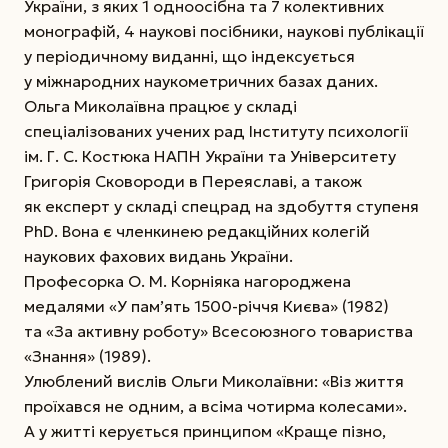
України, з яких 1 одноосібна та 7 колективних
монографій, 4 наукові посібники, наукові публікації
у періодичному виданні, що індексується
у міжнародних наукометричних базах даних.
Ольга Миколаївна працює у складі
спеціалізованих учених рад Інституту психології
ім. Г. С. Костюка НАПН Украї­ни та Університету
Григорія Сковороди в Переяславі, а також
як експерт у складі спецрад на здобуття ступеня
PhD. Вона є членкинею редакційних колегій
наукових фахових видань України.
Професорка О. М. Корніяка нагороджена
медалями «У пам’ять 1500-річчя Києва» (1982)
та «За активну роботу» Всесоюзного товариства
«Знання» (1989).
Улюблений вислів Ольги Миколаївни: «Віз життя
проїхався не одним, а всіма чотирма колесами».
А у житті керується принципом «Краще пізно,