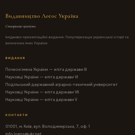
Видавництво Логос Україна
Створюємо цінність
Іміджево-презентаційні видання. Популяризація української історії та
визначних імен України.
ВИДАННЯ
Почесні імена України — еліта держави III
Науковці України — еліта держави VI
Подільський державний аграрно-технічний університет
Науковці України — еліта держави VII
Науковці України — еліта держави V
КОНТАКТИ
01001, м. Київ, вул. Володимирська, 7, оф. 1
info.logos@ukr.net