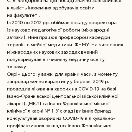
С. В. Федорова на цій посаді значно збільшилася
кількість іноземних здобувачів освіти
на факультеті.
Із 2010 по 2012 рр. обіймав посаду проректора
із науково-педагогічної роботи (міжнародні
зв’язки). Нині працює професором кафедри
терапії і сімейної медицини ІФНМУ. На численних
міжнародних наукових заходах вчений
популяризував вітчизняну медичну освіту
та науку.
Окрім цього, у важкі для країни часи, з моменту
запровадження карантину у березні 2019 р.
проводив лікування хворих на COVID-19 на базі
Івано-Франківської центральної міської клінічної
лікарні (ЦМКЛ) та Івано-Франківської міської
клінічної лікарні № 1. У складі виїзних бригад
консультував хворих на COVID-19 в лікувально-
профілактичних закладах Івано-Франківської