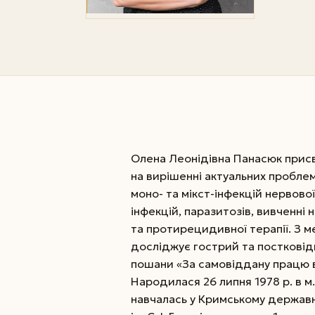
Олена Леонідівна Панасюк прис
на вирішенні актуальних проблем 
моно- та мікст-інфекцій нервової
інфекцій, паразитозів, вивченні 
та протирецидивної терапії. З м
досліджує гострий та пост­ковід
пошани «За самовіддану працю в
Народилася 26 липня 1978 р. в м.
навчалась у Кримському державн