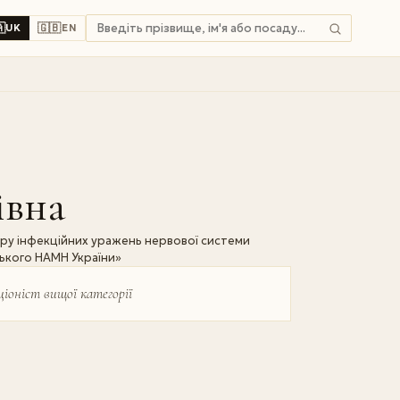

🇬🇧
UK
EN
івна
нтру інфекційних уражень нервової системи
вського НАМН України»
іоніст вищої категорії