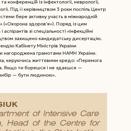
 та конференцій із інфектології, неврології,
огії. Під її керівництвом 3 роки поспіль Центр
истеми бере активну участь в міжнародній
h» («Охорона здоров’я»). Поряд із цим
і аспірантів зі спеціальності «Інфекційні
вництвом захищено кандидатську дисертацію.
ендію Кабінету Міністрів України
зи нагороджена грамотами НАМН України.
гла, керуючись життєвими кредо: «Перемога
а. Якщо ти борешся і не здаєшся —
є вибір — бути людиною».