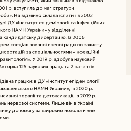
дичному факультеті, який закінчила з відзнакою
2001 р. вступила до магістратури
о­би». На відмінно склала іспити і з 2002
урі ДУ «Інститут епідеміо­логії та інфекційних
ького НАМН України» у відділенні
ла кандидатську дисер­тацію. Із 2006
рем спеціалізованої вченої ради по захисту
исертацій за спеціальностями «Інфекційні
разитологія». У 2019 р. здобула науковий
Авторка 125 наукових праць та 2 патентів
ідівна працює в ДУ «Інститут епідеміології
Громашевського НАМН України», із 2020 р.
нсивної терапії та детоксикації. Із 2019 р.
ь нервової системи. Лише він в Україні
дичну допомогу за широким нозологічним
еми.