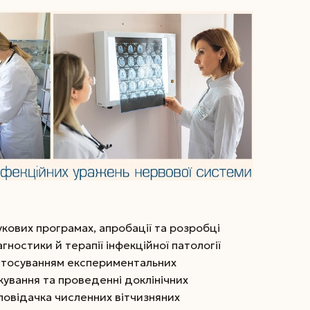
кових програмах, апробації та розробці
агностики й терапії інфекційної патології
астосуванням експериментальних
кування та проведенні доклінічних
повідачка численних вітчизняних