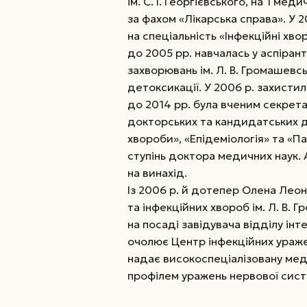
ім. С. І. Георгієвського, на 1 ме
за фахом «Лікарська справа». У 
на спеціальність «Інфекційні хвор
до 2005 рр. навчалась у аспірант
захворювань ім. Л. В. Громашевс
детоксикації. У 2006 р. захисти
до 2014 рр. була вченим секрета
докторських та кандидатських д
хвороби», «Епідеміологія» та «Па
ступінь доктора медичних наук. 
на винахід.
Із 2006 р. й дотепер Олена Леон
та інфекційних хвороб ім. Л. В. 
на посаді завідувача відділу інте
очолює Центр інфекційних уражен
надає високоспеціалізовану ме
профілем уражень нервової сист