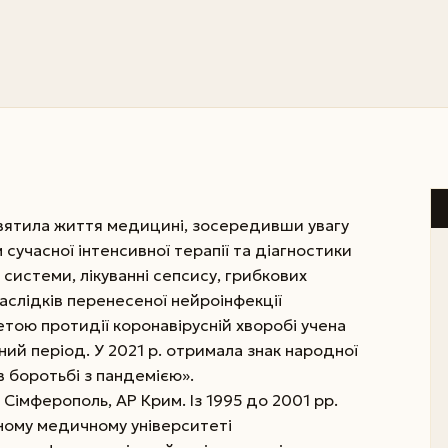
вятила життя медицині, зосередивши увагу
сучасної інтенсивної терапії та діагностики
 системи, лікуванні сепсису, грибкових
наслідків перенесеної нейро­інфекції
етою протидії коронавірусній хворобі учена
ний період. У 2021 р. отримала знак народної
 боротьбі з пандемією».
 Сімферополь, АР Крим. Із 1995 до 2001 рр.
ому медич­ному університеті