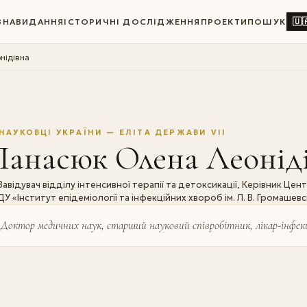
🇺
ВНА
ВИДАННЯ
ІСТОРИЧНІ ДОСЛІДЖЕННЯ
ПРОЕКТИ
ПОШУК
нідівна
НАУКОВЦІ УКРАЇНИ — ЕЛІТА ДЕРЖАВИ VII
Панасюк Олена Леонід
Завідувач відділу інтенсивної терапії та детоксикації, Керівник Це
ДУ «Інститут епідеміології та інфекційних хвороб ім. Л. В. Громаше
Доктор медичних наук, старший науковий співробітник, лікар-інфекц