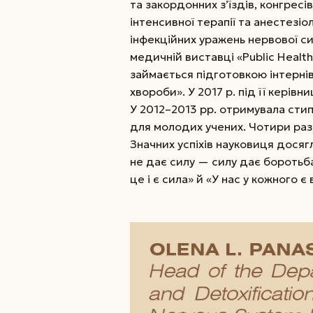
та закордонних з’їздів, конгресів
інтенсивної терапії та анестезіол
інфекційних уражень нервової с
медичній виставці «Public Healt
займається підготовкою інтернів 
хвороби». У 2017 р. під її кері
У 2012–2013 рр. отримувала стип
для молодих учених. Чотири ра
Значних успіхів науковиця дося
не дає силу — силу дає боротьб
це і є сила» й «У нас у кожного 