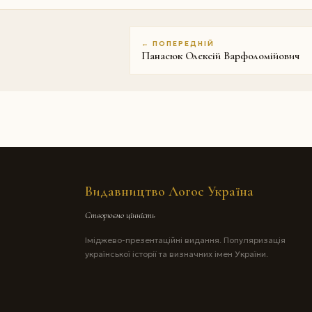
← ПОПЕРЕДНІЙ
Панасюк Олексій Варфоломійович
Видавництво Логос Україна
Створюємо цінність
Іміджево-презентаційні видання. Популяризація
української історії та визначних імен України.