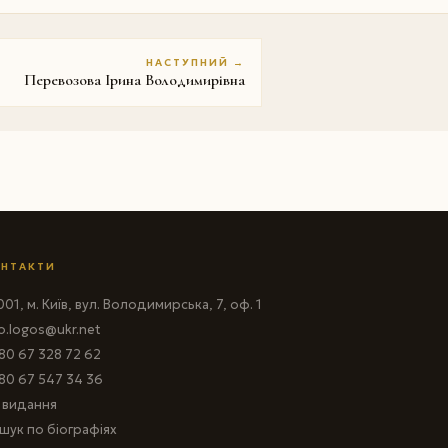
НАСТУПНИЙ →
Перевозова Ірина Володимирівна
НТАКТИ
01, м. Київ, вул. Володимирська, 7, оф. 1
fo.logos@ukr.net
80 67 328 72 62
80 67 547 34 36
і видання
шук по біографіях