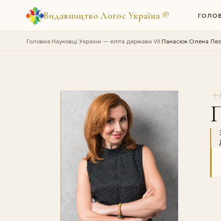
Видавництво Логос Україна
®
ГОЛО
Головна
Науковці України — еліта держави VII
Панасюк Олена Лео
›
›