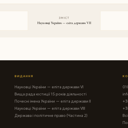
ЗМІСТ
Науковці України — еліта держави VII
ВИДАННЯ
КО
Науковці України — еліта держави VI
010
Вища рада юстиції 15 років діяльності
in
Почесні імена України — еліта держави II
+3
Науковці України — еліта держави VIII
+3
Держава і політичне право (Частина 2)
Вс
По