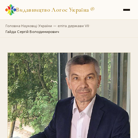
Видавництво Логос Україна
®
Головна
Науковці України — еліта держави VII
›
›
Гайда Сергій Володимирович