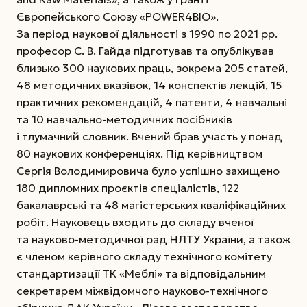
Європейського Союзу «POWER4BIO».
За період наукової діяльності з 1990 по 2021 рр.
професор С. В. Гайда підготував та опублікував
близько 300 наукових праць, зокрема 205 статей,
48 методичних вказівок, 14 конспектів лекцій, 15
практичних рекомендацій, 4 патенти, 4 навчальні
та 10 навчально-методичних посібників
і тлумачний словник. Вчений брав участь у понад
80 наукових конференціях. Під керівництвом
Сергія Володимировича було успішно захищено
180 дипломних проєктів спеціалістів, 122
бакалаврські та 48 магістерських кваліфікаційних
робіт. Науковець входить до складу вченої
та науково-методичної рад НЛТУ України, а також
є членом керівного складу технічного комітету
стандартизації ТК «Меблі» та відповідальним
секретарем міжвідомчого науково-технічного