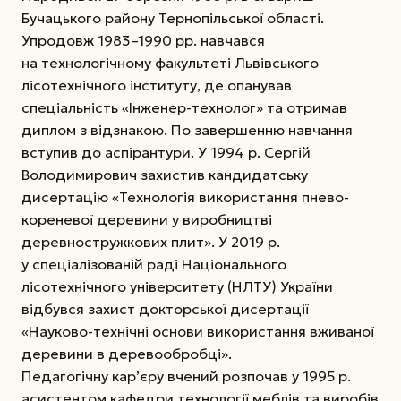
Бучацького району Тернопільської області.
Упродовж 1983–1990 рр. навчався
на технологічному факультеті Львівського
лісотехнічного інституту, де опанував
спеціальність «Інженер-технолог» та отримав
диплом з відзнакою. По завершенню навчання
вступив до аспірантури. У 1994 р. Сергій
Володимирович захистив кандидатську
дисертацію «Технологія використання пнево-
кореневої деревини у виробництві
деревностружкових плит». У 2019 р.
у спеціалізованій раді Національного
лісотехнічного університету (НЛТУ) України
відбувся захист докторської дисертації
«Науково-технічні основи використання вживаної
деревини в деревообробці».
Педагогічну кар’єру вчений розпочав у 1995 р.
асистентом кафедри технології меблів та виробів