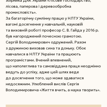
збірника ДАК України «Лісове господарство,
лісова, паперова і деревообробна
промисловість».
За багаторічну сумлінну працю у НЛТУ України,
вагомі досягнення у навчальній, науковій
та виховній роботі професор С. В. Гайда у 2016 р.
був нагороджений почесною грамотою.
Сергій Володимирович одружений. Разом
з дружиною виховав сина та доньку. Обоє
навчалися в НЛТУ України та працюють
програмістами. Вчений впевнений,
що наполеглива та самовіддана праця неодмінно
ведуть до успіху, адже цей шлях веде
до досягнення того, що може здаватися
недосяжним. Улюблений вислів Сергія
Володимировича «Життя вчить, а наука творить».