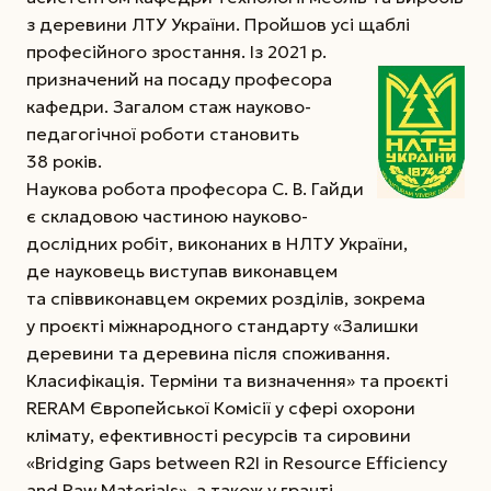
з деревини ЛТУ України. Пройшов усі щаблі
професійного зростання.
Із 2021 р.
призначений на посаду професора
кафедри. Загалом стаж науково-
педагогічної роботи становить
38 років.
Наукова робота професора С. В. Гайди
є складовою частиною науково-
дослідних робіт, виконаних в НЛТУ України,
де науковець виступав виконавцем
та співвиконавцем окремих розділів, зокрема
у проєкті міжнародного стандарту «Залишки
деревини та деревина після споживання.
Класифікація. Терміни та визначення» та проєкті
RERAM Європейської Комісії у сфері охорони
клімату, ефективності ресурсів та сировини
«Bridging Gaps between R2I in Resource Efficiency
and Raw Materials», а також у гранті