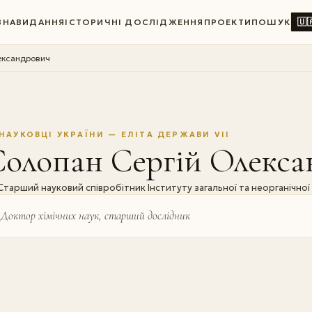
🇺
ВНА
ВИДАННЯ
ІСТОРИЧНІ ДОСЛІДЖЕННЯ
ПРОЕКТИ
ПОШУК
ександрович
НАУКОВЦІ УКРАЇНИ — ЕЛІТА ДЕРЖАВИ VII
Солопан Сергій Олекса
Старший науковий співробітник Інституту загальної та неорганічної хі
Доктор хімічних наук, старший дослідник