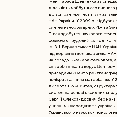
імені Тараса Шевченка за спеціа
діяльність майбутнього вченого р
до аспірантури Інституту загальної
НАН України. У 2009 р. відбувся
синтез нанорозмірних Pb- та Sn-
Після здобуття наукового ступе
розпочав трудовий шлях в Інститу
ім. В. І. Вернадського НАН Україн
під керівництвом академіка НАН 
на посаду
інженера-технолога, а
співробітника та керує Центром
приладами «Центр рентгенограф
полікристалічних матеріалів». У 
дисертацію «Синтез, структура 
систем на основі оксидних сполук
Сергій Олександрович бере акти
у низці міжнародних та українсь
Українського науково-технологіч