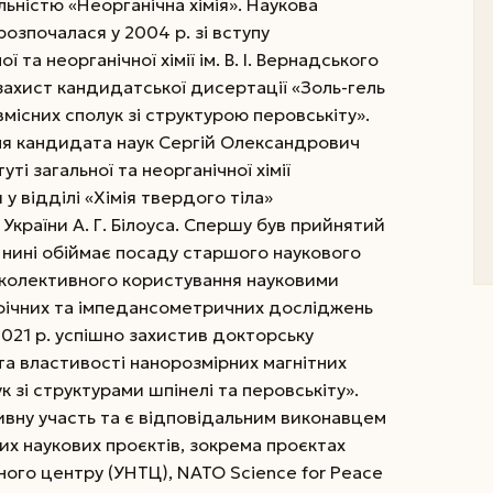
льністю «Неорганічна хімія». Наукова
озпочалася у 2004 р. зі вступу
 та неорганічної хімії ім. В. І. Вернадського
 захист кандидатської дисертації «Золь-гель
вмісних сполук зі структурою перовськіту».
ня кандидата наук Сергій Олександрович
ті загальної та неорганічної хімії
и у відділі «Хімія твердого тіла»
України А. Г. Білоуса. Спершу був прийнятий
 нині обіймає посаду старшого наукового
 колективного користування науковими
ічних та імпедансометричних досліджень
2021 р. успішно захистив докторську
та властивості нанорозмірних магнітних
 зі структурами шпінелі та перовськіту».
вну участь та є відповідальним виконавцем
ких наукових проєктів, зокрема проєктах
ного центру (УНТЦ), NATO Science for Peace