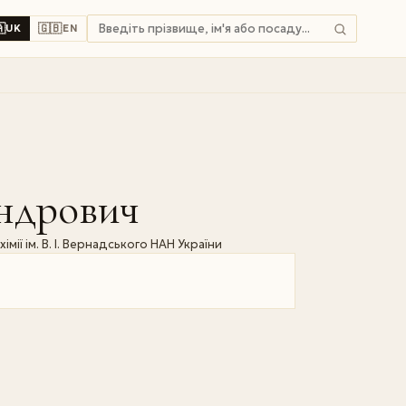

🇬🇧
UK
EN
ндрович
мії ім. В. І. Вернадського НАН України