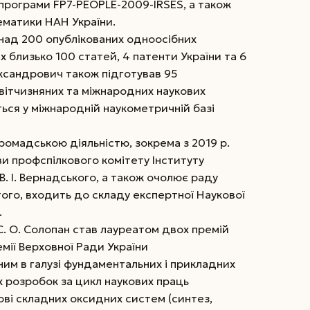
 програми FP7-PEOPLE-2009-IRSES, а також
ематики НАН України.
над 200 опублікованих одноосібних
х близько 100 статей, 4 патенти України та 6
ександрович також підготував 95
 вітчизняних та міжнародних наукових
ться у міжнародній наукометричній базі
ромадською діяльністю, зокрема з 2019 р.
и профспілкового комітету Інституту
. В. І. Вернадського, а також очолює раду
того, входить до складу експертної Наукової
.
С. О. Солопан став лауреатом двох премій
мії Верховної Ради України
м в галузі фундаментальних і прикладних
х розробок за цикл наукових праць
ові складних оксидних систем (синтез,