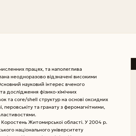
 численних працях, та наполеглива
пана неодноразово відзначені високими
сновний науковий інтерес вченого
а дослідження фізико-хімічних
ок та core/shell структур на основі оксидних
і, перовськіту та гранату з феромагнітними,
властивостями.
. Коростень Житомирської області. У 2004 р.
вського національного університету