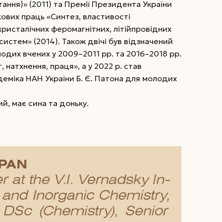
тання)» (2011) та Премії Президента України
кових праць «Синтез, властивості
ристалічних феромагнітних, літійпровідних
истем» (2014). Також двічі був відзначений
одих вчених у 2009–2011 рр. та 2016–2018 рр.
, натхнення, праця», а у 2022 р. став
деміка НАН України Б. Є. Патона для молодих
, має сина та доньку.