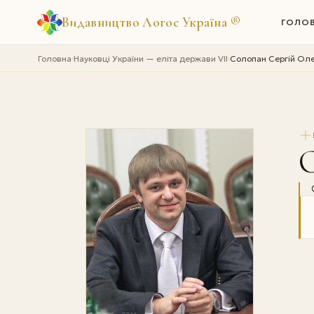
Видавництво Логос Україна
®
ГОЛО
Головна
Науковці України — еліта держави VII
Солопан Сергій Ол
›
›