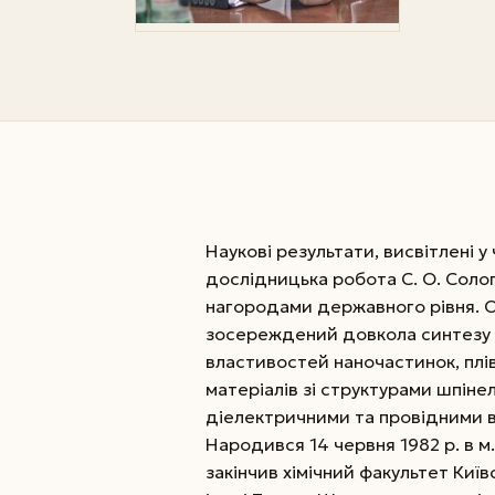
Наукові результати, висвітлені у
дослідницька робота С. О. Соло
нагородами державного рівня. О
зосереждений довкола синтезу т
властивостей наночастинок, плів
матеріалів зі структурами шпінел
діелектричними та провідними 
Народився 14 червня 1982 р. в м
закінчив хімічний факультет Киї