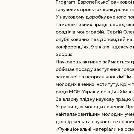
Program, Европейської рамкової
галузевих проєктах конкурсної т
У науковому доробку вченого по
та колективних праць, серед яки
розділів монографій. Сергій Ол
опублікованих тез доповідей на
конференціях, 9 з яких індексую
Scopus.
Науковець активно займається г
обіймає посаду заступника голов
загальної та неорганічної хімії ім
молодих вчених інституту. Крім 
ради МОН України секція «Хімія»
За власну плідну наукову працю 
України для молодих вчених: Пре
найталановитішим молодим учени
досліджень та науково-технічни
«Функціональні матеріали на осн