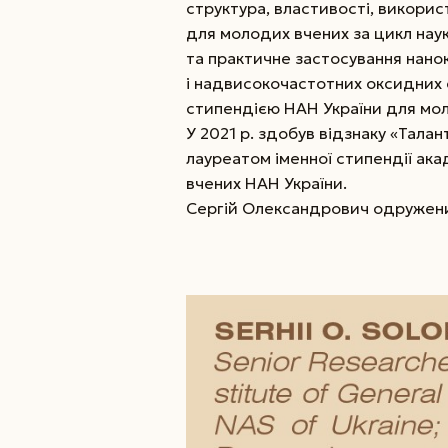
структура, властивості, викорис
для молодих вчених за цикл нау
та практичне застосування нанок
і надвисокочастотних оксидних с
стипендією НАН України для мол
У 2021 р. здобув відзнаку «Талант
лауреатом іменної стипендії ака
вчених НАН України.
Сергій Олександрович одружений