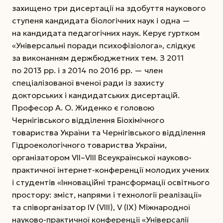
захищено три дисертації на здобуття наукового
ступеня кандидата біологічних наук і одна —
на кандидата педагогічних наук. Керує гуртком
«Універсальні поради психофізіолога», слідкує
за виконанням держбюджетних тем. З 2011
по 2013 рр. і з 2014 по 2016 рр. — член
спеціалізованої вченої ради із захисту
докторських і кандидатських дисертацій.
Професор А. О. Жиденко є головою
Чернігівського відділення Біохімічного
товариства України та Чернігівського відділення
Гідроекологічного товариства України,
організатором VІІ–VІІІ Всеукраїнської науково-
практичної інтернет-конференції молодих учених
і студентів «Інноваційні трансформації освітнього
простору: зміст, напрями і технології реалізації»
та співорганізатор ІV (VIII), V (ІХ) Міжнародної
науково-практичної конференції «Універсалії