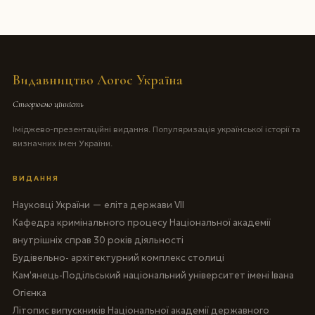
Видавництво Логос Україна
Створюємо цінність
Іміджево-презентаційні видання. Популяризація української історії та
визначних імен України.
ВИДАННЯ
Науковці України — еліта держави VII
Кафедра кримінального процесу Національної академії
внутрішніх справ 30 років діяльності
Будівельно- архітектурний комплекс столиці
Кам'янець-Подільський національний університет імені Івана
Огієнка
Літопис випускників Національної академії державного