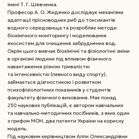
імені Т. Г. Шевченка.
Професор А. О. Жиденко досліджує механізми
адаптації прісноводних риб до токсикантів
водного середовища та розробляє методи
біохімічного моніторингу і моделювання
екосистем для очищення забруднених вод.
Окрім цього вивчає біохімічні та фізіологічні зміни
в організмі людини під впливом фізичного
навантаження різною тривалістю
та інтенсивністю (певного виду спорту),
займається діагностикою і розвитком
психофізіологічних показників у студентів
факультету фізичного виховання. Має понад
230 наукових публікацій, є автором навчальних
та навчально-методичних посібників, з яких один
з грифом МОН, два патенти України на корисну
модель.
Під науковим керівництвом Алли Олександрівни