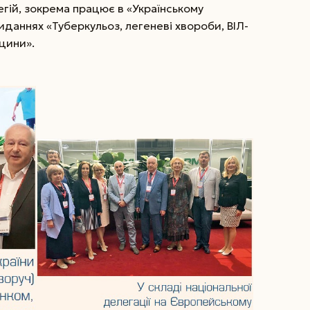
легій, зокрема працює в «Українському
иданнях «Туберкульоз, легеневі хвороби, ВІЛ-
ицини».