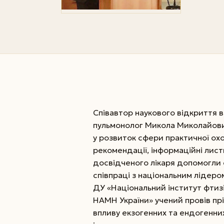
Співавтор наукового відкриття в
пульмонолог Микола Миколайови
у розвиток сфери практичної ох
рекомендації, інформаційні лист
досвідченого лікаря допомогли фа
співпраці з національним лідером
ДУ «Національний інститут фтизіат
НАМН України» учений провів пр
впливу екзогенних та ендогенних