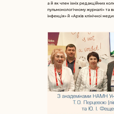
а й як член їхніх редакційних ко
пульмонологічному журналі» та в
інфекція» й «Архів клінічної мед