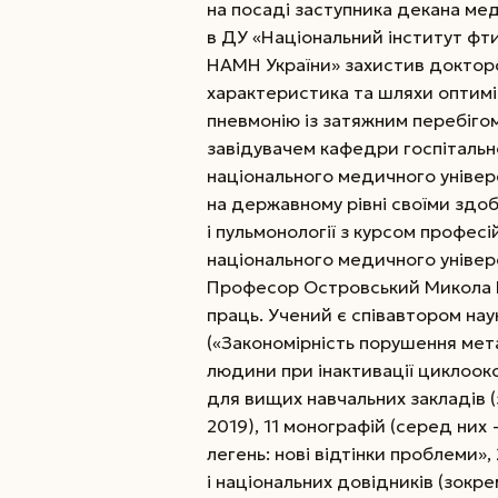
на посаді заступника декана мед
в ДУ «Національний інститут фтизі
НАМН України» захистив докторс
характеристика та шляхи оптиміз
пневмонію із затяжним перебіго
завідувачем кафедри госпітально
національного медичного універ
на державному рівні своїми здо
і пульмонології з курсом профес
національного медичного універ
Професор Островський Микола М
праць. Учений є співавтором нау
(«Закономірність порушення мета
людини при інактивації циклоокс
для вищих навчальних закладів (
2019), 11 монографій (серед ни
легень: нові відтінки проблеми»
і національних довідників (зокр