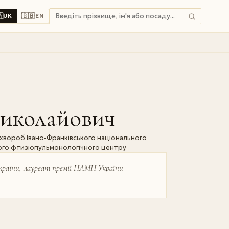

🇬🇧
UK
EN
иколайович
х хвороб Івано-Франківського національного
ого фтизіопульмонологічного центру
України, лауреат премії НАМН України