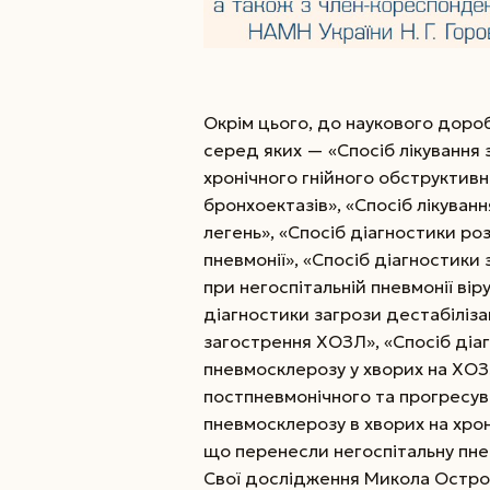
Окрім цього, до наукового дороб
серед яких — «Спосіб лікування 
хронічного гнійного обструктив
бронхоектазів», «Спосіб лікуван
легень», «Cпосіб діагностики ро
пневмонії», «Спосіб діагностики
при негоспітальній пневмонії віру
діагностики загрози дестабіліза
загострення ХОЗЛ», «Спосіб діа
пневмосклерозу у хворих на ХОЗЛ 
постпневмонічного та прогресув
пневмосклерозу в хворих на хро
що перенесли негоспітальну пнев
Свої дослідження Микола Остров