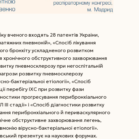
ку вченого входять 28 патентів України,
затяжних пневмоній», «Спосіб лікування
ного бронхіту ускладненого розвитком
ня хронічного обструктивного захворювання
звитку пневмосклерозу при негоспітальній
 загрози розвитку пневмо­склерозу
сно-бактеріальної етіології», «Спосіб
ції перебігу ІХС при розвитку фази
гностики прогресування перибронхіального
ІІІ стадії» і «Спосіб діагностики розвитку
ання перибронхіального й периваскулярного
нічне обструктивне захворювання легень,
монію вірусно-бактеріальної етіології».
ський презентує на наукових форумах.