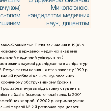
Івано-Франківськ. Після закінчення в 1996 р.
нківської державної медичної академії
іональний медичний університет)
родовжив наукові дослідження в аспірантурі
. Результатом навчання став захист у 1999 р.
яченій проблемі клініко-імунологічних
 хронічному обструктивному бронхіті.
1 рр. забезпечував підготовку студентів
ія» на базі військового госпіталю. Із 2001
офесійних хвороб. У 2002 р. отримав учене
льної терапії № 2 й розпочав працювати