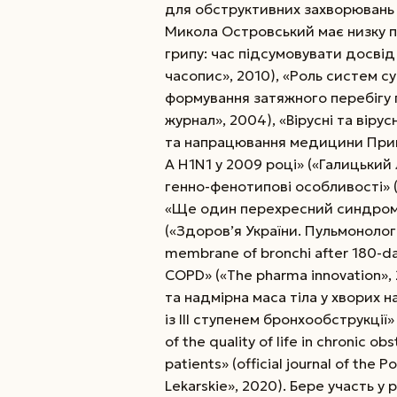
для обструктивних захворювань 
Микола Островський має низку п
грипу: час підсумовувати досві
часопис», 2010), «Роль систем су
формування затяжного перебігу 
журнал», 2004), «Вірусні та віру
та напрацювання медицини Прик
А Н1N1 у 2009 році» («Галицький 
генно-фенотипові особливості» (
«Ще один перехресний синдром 
(«Здоров’я України. Пульмонологі
membrane of bronchi after 180-day
COPD» («The pharma innovation»,
та надмірна маса тіла у хворих 
із ІІІ ступенем бронхообструкції» 
of the quality of life in chronic o
patients» (official journal of the
Lekarskie», 2020). Бере участь у