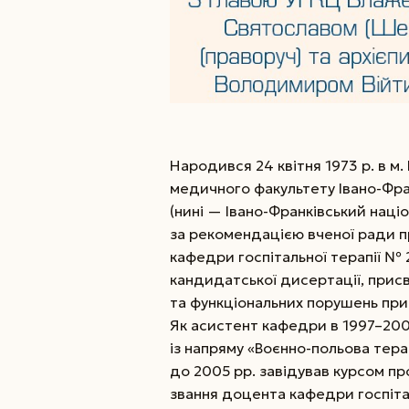
Народився 24 квітня 1973 р. в м. 
медичного факультету Івано-Фра
(нині — Івано-­Франківський нац
за рекомендацією вченої ради п
кафедри госпітальної терапії № 2
кандидатської дисертації, присв
та функціональних порушень при
Як асистент кафедри в 1997–200
із напряму «Воєнно-польова терап
до 2005 рр. завідував курсом пр
звання доцента кафедри госпіта