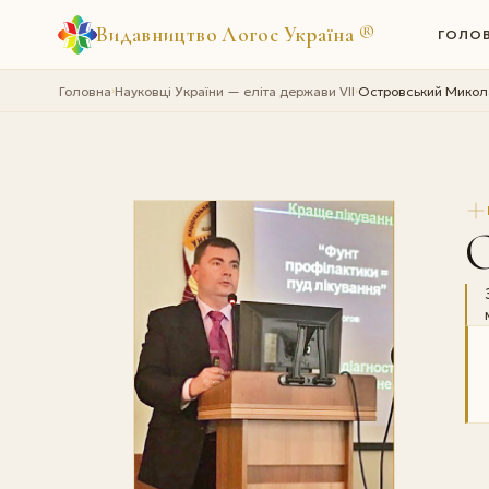
Видавництво Логос Україна
®
ГОЛО
Головна
Науковці України — еліта держави VII
Островський Микол
›
›