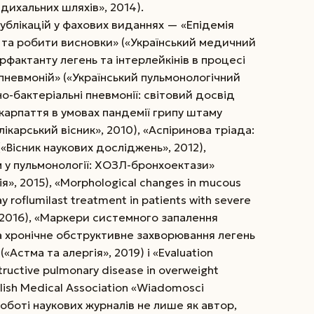
дихальних шляхів», 2014).
ублікацій у фахових виданнях — «Епідемія
д та робити висновки» («Український медичний
рфактанту легень та інтерлейкінів в процесі
пневмоній» («Український пульмонологічний
сно-бактеріальні пневмонії: світовий досвід
арпаття в умовах пандемії
грипу штаму
лікарський вісник», 2010), «Аспіринова тріада:
«Вісник наукових досліджень», 2012),
у пульмонології: ХОЗЛ-бронхоектази»
я», 2015), «Morphological changes in mucous
 roflumilast treatment in patients with severe
 2016), «Маркери системного запалення
на хронічне обструктивне захворювання легень
(«Астма та алергія», 2019) і «Evaluation
bstructive pulmonary disease in overweight
 Polish Medical Association «Wiadomosci
 роботі наукових журналів не лише як автор,