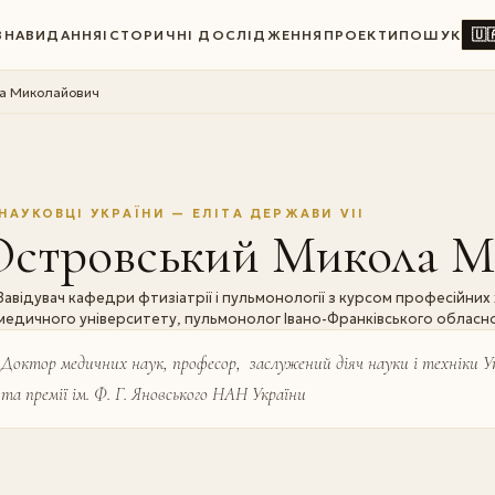
🇺
ВНА
ВИДАННЯ
ІСТОРИЧНІ ДОСЛІДЖЕННЯ
ПРОЕКТИ
ПОШУК
а Миколайович
НАУКОВЦІ УКРАЇНИ — ЕЛІТА ДЕРЖАВИ VII
Островський Микола М
Завідувач кафедри фтизіатрії і пульмонології з курсом професійни
медичного університету, пульмонолог Івано-Франківського обласн
Доктор медичних наук, професор, заслужений діяч науки і техніки 
та премії ім. Ф. Г. Яновського НАН України