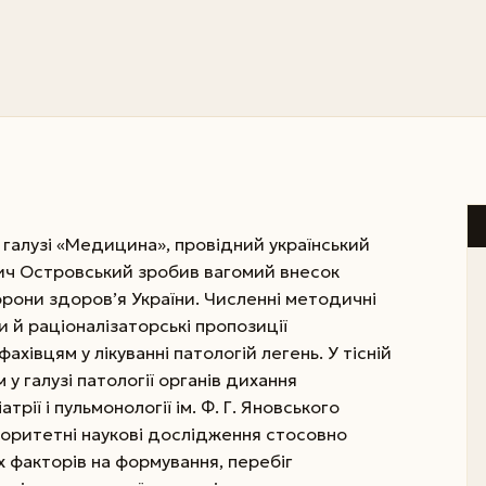
 галузі «Медицина», провідний український
ч Островський зробив вагомий внесок
орони здоров’я України. Численні методичні
и й раціоналізаторські пропозиції
хівцям у лікуванні патологій легень. У тісній
 у галузі патології органів дихання
рії і пульмонології ім. Ф. Г. Яновського
іоритетні наукові дослідження стосовно
 факторів на формування, перебіг