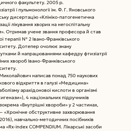
ичного факультету. 2005 р.
атрії і пульмонології ім. Ф. Г. Яновського
ьку дисертацію «Клініко-патогенетична
ації лікування хворих на негоспітальну
м». Отримав учене звання професора й став
ї терапії № 2 Івано-Франківського
ситету. Дотепер очолює знану
бутками й напрацюваннями кафедру фтизіатрії
ійних хвороб Івано-Франківського
ситету.
иколайович написав понад 750 наукових
кового відкриття в галузі «Медицина»
болізму арахідонової кислоти в організмі
игенази»), 4 національних підручників
зокрема «Внутрішні хвороби» у 2 частинах,
х — «Хронічне обструктивне захворювання
, 2016), навчально-методичних посібників
ема «Rx-index COMPENDIUM. Лікарські засоби