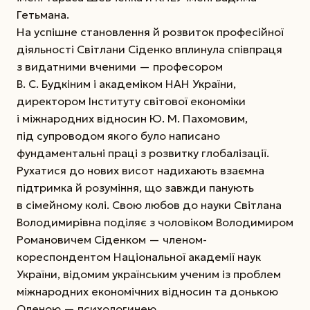
Гетьмана.
На успішне становлення й розвиток професійної
діяльності Світлани Сіденко вплинула співпраця
з видатними вченими — професором
В. С. Будкіним і академіком НАН України,
директором Інституту світової економіки
і міжнародних відносин Ю. М. Пахомовим,
під супроводом якого було написано
фундаментальні праці з розвитку глобалізації.
Рухатися до нових висот надихають взаємна
підтримка й розуміння, що завжди панують
в сімейному колі. Свою любов до науки Світлана
Володимирівна поділяє з чоловіком Володимиром
Романовичем Сіденком — членом-
кореспондентом Національної академії наук
України, відомим українським ученим із проблем
міжнародних економічних відносин та донькою
Оленою — психологинею.