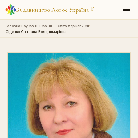
Видавництво Логос Україна
®
Головна
Науковці України — еліта держави VII
›
›
Сіденко Світлана Володимирівна