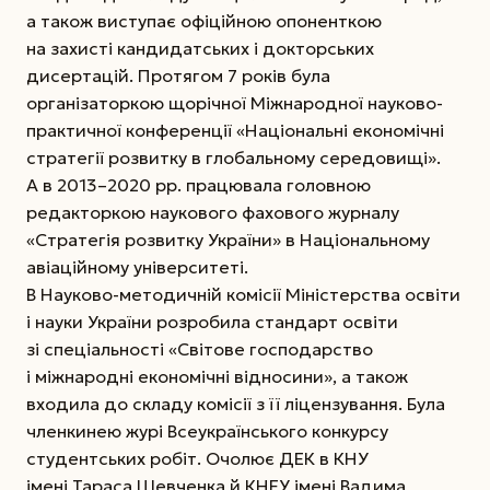
а також виступає офіційною опоненткою
на захисті кандидатських і докторських
дисертацій. Протягом 7 років була
організаторкою щорічної Міжнародної науково-
практичної конференції «Національні економічні
стратегії розвитку в глобальному середовищі».
А в 2013–2020 рр. працювала головною
редакторкою наукового фахового журналу
«Стратегія розвитку України» в Національному
авіаційному університеті.
В Науково-методичній комісії Міністерства освіти
і науки України розробила стандарт освіти
зі спеціальності «Світове господарство
і міжнародні економічні відносини», а також
входила до складу комісії з її ліцензування. Була
членкинею журі Всеукраїнського конкурсу
студентських робіт. Очолює ДЕК в КНУ
імені Тараса Шевченка й КНЕУ імені Вадима