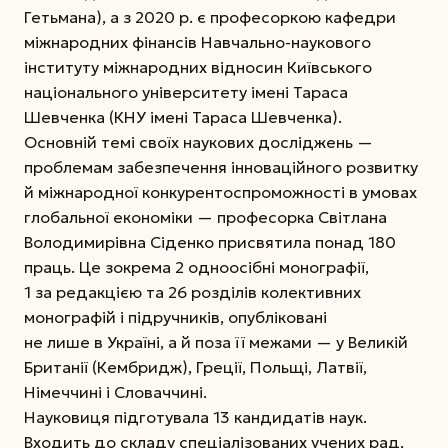
Гетьмана), а з 2020 р. є професоркою кафедри
міжнародних фінансів Навчально-наукового
інституту міжнародних відносин Київського
національного університету імені Тараса
Шевченка (КНУ імені Тараса Шевченка).
Основній темі своїх наукових досліджень —
проблемам забезпечення інноваційного розвитку
й міжнародної конкурентоспроможності в умовах
глобальної економіки — професорка Світлана
Володимирівна Сіденко присвятила понад 180
праць. Це зокрема 2 одноосібні монографії,
1 за редакцією та 26 розділів колективних
монографій і підручників, опубліковані
не лише в Україні, а й поза її межами — у Великій
Британії (Кембридж), Греції, Польщі, Латвії,
Німеччині і Словаччині.
Науковиця підготувала 13 кандидатів наук.
Входить до складу спеціалізованих учених рад,