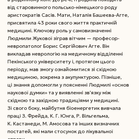
від старовинного польсько-німецького роду
аристократів Сасів. Мати, Наталія Башеєва-Агте,
присвятила 43 роки свого життя практичній
медицині. Ключову роль у самовизначенні
Людмили Жукової зіграв вітчим — професор-
невропатолог Борис Сергійович Агте. Він
викладав неврологію на медичному відділенні
Пекінського університету і, протягом цього
періоду, мав змогу ознайомитися зі східною
медициною, зокрема з акупунктурою. Пізніше,
ці знання допомогли у поясненні Людмилі «основ
наукової думки» та у виявленні зв’язку між
східною та західною традиціями у медицині.
Зі свого боку, майбутня біоенергетик вивчала
праці З. Фрейда, К. Г. Юнга, Р. Вільгельма,
К. Кастанеди, М. Амосова та інших визначних
постатей, які мали стосунок до лікувальної
справи.