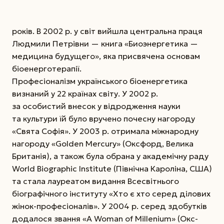
років. В 2002 р. у світ вийшла центральна праця
Людмили Петрівни — книга «Биоэнергетика —
медицина будущего», яка присвячена основам
біоенерготерапії.
Професіоналізм українського біоенергетика
визнаний у 22 країнах світу. У 2002 р.
за особистий внесок у відродження науки
та культури їй було вручено почесну нагороду
«Свята Софія». У 2003 р. отримала міжнародну
нагороду «Golden Mercury» (Оксфорд, Велика
Британія), а також була обрана у академічну раду
World Biographic Institute (Північна Кароліна, США)
та стала лауреатом видання Всесвітнього
біографічного інституту «Хто є хто серед ділових
жінок-професіоналів». У 2004 р. серед здобутків
додалося звання «A Woman of Millenium» (Окс­