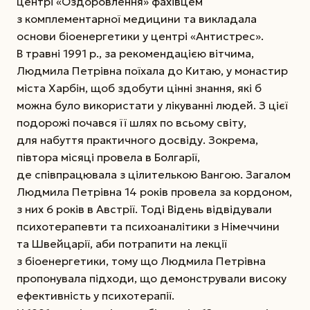
центрі «Оздоровлення» фахівцем
з комплементарної медицини та викладала
основи біоенергетики у центрі «Антистрес».
В травні 1991 р., за рекомендацією вітчима,
Людмила Петрівна поїхала до Китаю, у монастир
міста Харбін, щоб здобути цінні знання, які б
можна було використати у лікуванні людей. З цієї
подорожі почався її шлях по всьому світу,
для набуття практичного досвіду. Зокрема,
півтора місяці провела в Болгарії,
де співпрацювала з цілителькою Вангою. Загалом
Людмила Петрівна 14 років провела за кордоном,
з них 6 років в Австрії. Тоді Відень відвідували
психотерапевти та психоаналітики з Німеччини
та Швейцарії, аби потрапити на лекції
з біоенергетики, тому що Людмила Петрівна
пропонувала підходи, що демонстрували високу
ефективність у психотерапії.