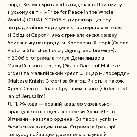
форд, Велика Британія) та відзнака «Приз миру
в усьому світі» («Prize for Peace in the Whole
World») (США). У 2005 р. директор Центру
нетрадиційної медицини стає першою жінкою
зі Східної Європи, яка отримала ексклюзивну
британську нагороду ім. Королеви Вікторії (Queen
Victoria Star «For honor, dignity, and bravery»).
У 2006 р. отримала титул Дами лицарів
Мальтійського ордену (Grand Dame of Malteze
order) та Мальтійський хрест «Лицар милосердя»
(Malteze Knight Order) за благодійність, а також
Хрест Святого Іоана Єрусалимського (Order of St.
Ian of Jerusalim).
Л. П. Жукова — повний кавалер українсько-
французького ордена королеви Анни «Честь
Вітчизни», кавалер ордена «За творчі успіхи»
Української академії наук. Отримала Гран-прі
конкурсу найвищих досягнень в науковій