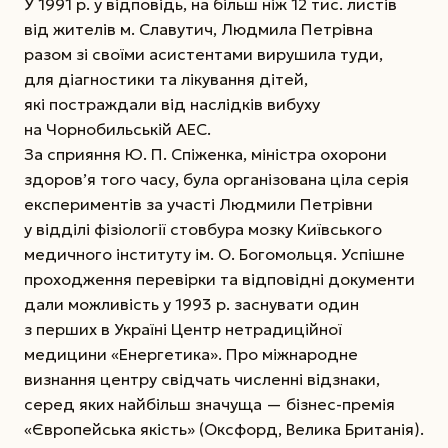
У 1991 р. у відповідь, на більш ніж 12 тис. листів
від жителів м. Славутич, Людмила Петрівна
разом зі своїми асистентами вирушила туди,
для діагностики та лікування дітей,
які постраждали від наслідків вибуху
на Чорнобильській АЕС.
За сприяння Ю. П. Спіженка, міністра охорони
здоров’я того часу, була організована ціла серія
експериментів за участі Людмили Петрівни
у відділі фізіології стовбура мозку Київського
медичного інституту ім. О. Богомольця. Успішне
проходження перевірки та відповідні документи
дали можливість у 1993 р. заснувати один
з перших в Україні Центр нетрадиційної
медицини «Енергетика». Про міжнародне
визнання центру свідчать численні відзнаки,
серед яких найбільш значуща — бізнес-премія
«Європейська якість» (Оксфорд, Велика Британія).