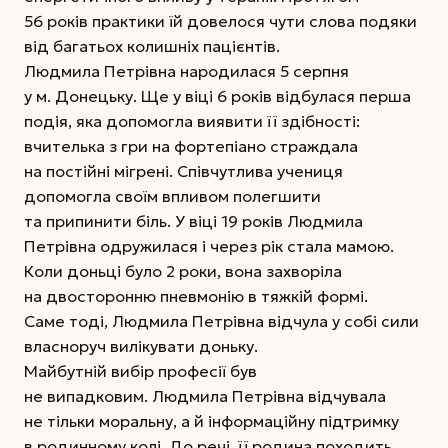
56 років практики їй довелося чути слова подяки
від багатьох колишніх пацієнтів.
Людмила Петрівна народилася 5 серпня
у м. Донецьку. Ще у віці 6 років відбулася перша
подія, яка допомогла виявити її здібності:
вчителька з гри на фортепіано страждала
на постійні мігрені. Співчутлива учениця
допомогла своїм впливом полегшити
та припинити біль. У віці 19 років Людмила
Петрівна одружилася і через рік стала мамою.
Коли доньці було 2 роки, вона захворіла
на двосторонню пневмонію в тяжкій формі.
Саме тоді, Людмила Петрівна відчула у собі сили
власноруч вилікувати доньку.
Майбутній вибір професії був
не випадковим. Людмила Петрівна відчувала
не тільки моральну, а й інформаційну підтримку
в родинному колі. До речі, її родина походить