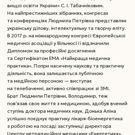
вищої освіти України» С. І. Табачніковим.
На найпрестижніших зібраннях, конгресах
та конференціях Людмила Петрівна представляє
українську ділову, інтелектуальну та творчу еліту.
В 2017 р. на міжнародному конгресі Європейської
медичної асоціації у Вільнюсі її відзначили
Дипломом за професійні досягнення
та Сертифікатом ЕМА «Найкраща медична
практика». Попри насичену наукову та практичну
діяльність, вона залишається публічною
та медійною персоною — виступає
на телебаченні, активно співпрацює зі ЗМІ.
Брат Людмили Петрівни, Володимир, теж
пов’язав своє життя з медициною, здобув вчений
ступінь доктора медичних наук. Донька Аліна
успішно поєднує практику лікаря-біоенергетика
з роботою на посаді заступниці директора
Центру нетрадиційної медицини «Енергетика»,