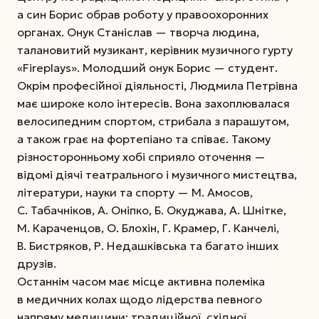
а син Борис обрав роботу у правоохоронних
органах. Онук Станіслав — творча людина,
талановитий музикант, керівник музичного гурту
«Fireplays». Молодший онук Борис — студент.
Окрім професійної діяльності, Людмила Петрівна
має широке коло інтересів. Вона захоплювалася
велосипедним спортом, стрибала з парашутом,
а також грає на фортепіано та співає. Такому
різносторонньому хобі сприяло оточення —
відомі діячі театрального і музичного мистецтва,
літератури, науки та спорту — М. Амосов,
С. Табачніков, А. Оніпко, Б. Окуджава, А. Шнітке,
М. Караченцов, О. Блохін, Г. Крамер, Г. Канчелі,
В. Бистряков, Р. Недашківська та багато інших
друзів.
Останнім часом має місце активна полеміка
в медичних колах щодо лідерства певного
напряму медицини: традиційної, східної,