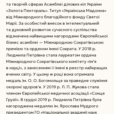
та творчій сферах Асамблеї ділових кіл України
«Золота Пектораль». Титул «Українська Мадонна»
від Міжнародного благодійного фонду Святої
Марії. За особистий внесок в інтелектуальний
та духовний розвиток сучасного суспільства
відзначена найвищими нагородами Європейської
бізнес асамблеї — Міжнародною Сократівською
премією та орденом імені Сократа. У 2018 р.
Людмила Петрівна стала лауреатом ордена
Міжнародного Сократівського комітету «Ім’я
в науці», з занесенням її імені в реєстр найкращих
вчених світу. У цьому ж році вона отримала
медаль ім. О. О. Богомольця за праведне служіння
охороні здоров’я. У 2019 р. Л. П. Жукова стала
членом Європейської медичної асоціації «Сонце
Грузії». В грудні 2019 р. Людмила Петрівна була
нагороджена медаллю ім. Ярослава Мудрого
президентом ГО «Національної академії наук