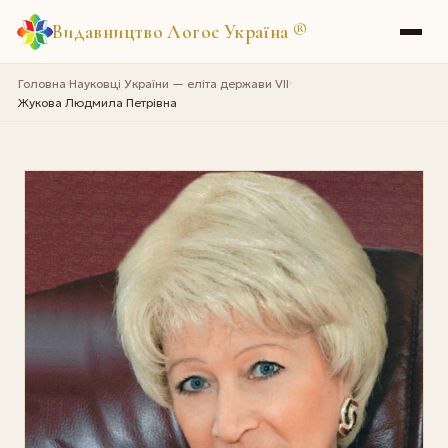
Видавництво Логос Україна
®
Головна
Науковці України — еліта держави VII
›
›
Жукова Людмила Петрівна