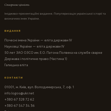
Створюємо цінність
Іміджево-презентаційні видання. Популяризація української історії та
визначних імен України.
ВИДАННЯ
Почесні імена України — еліта держави IV
Науковці України — еліта держави IV
50 лет ЗАО ОЗСО им. Е.О. Патона Полвека на службе сварке
Держава і політичне право (Частина 1)
Галицька еліта
КОНТАКТИ
01001, м. Київ, вул. Володимирська, 7, оф. 1
info.logos@ukr.net
+380 67 328 72 62
+380 67 547 34 36