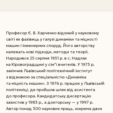
Професор Є. В. Харченко відомий у науковому
світі як фахівець у галузі динаміки та міцності
машин і інженерних споруд. Його авторству
належать нові підходи, методи та теорії.
Народився 25 серпня 1951 р. в с. Надлак
на Кіровоградщині у сім”ї вчителів. У 1973 р.
закінчив Львівський політехнічний інститут
з відзнакою за спеціальністю «Динаміка
та міцність машин». З 1976 р. працює у Львівській
політехніці, де пройшов шлях від асистента
до професора. Кандидатську дисертацію
захистив у 1983 р., а докторську — у 1997 р.
Автор понад 300 наукових праць, зокрема двох