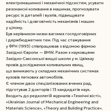
електромашинної і механічної підсистем, усувати
резонансні коливання в машинах, прогнозувати
ресурс їх деталей і вузлів, підвищувати
надійність і довговічність механізмів і машин
у цілому.
Був керівником низки вагомих госпдоговірних
і держбюджетних тем. Під час стажування
у ФРН (1993) співпрацював з відомою фірмою
Західної Європи — BMW. Разом з науковцями
Західно-Саксонсьої вищої школи у м. Цвіккау
провів дослідження коливальних явищ,
що виникають у складних механічних системах
кузовів легкових автомобілів.
Є членом двох спеціалізованих вчених рад,
підготував 2 докторів і 13 кандидатів наук.
Входить до редколегій журналів «Технічні вісті»,
«Ukrainian Journal of Mechanical Engineering and
Materials Science», «Theory and Building Practice».