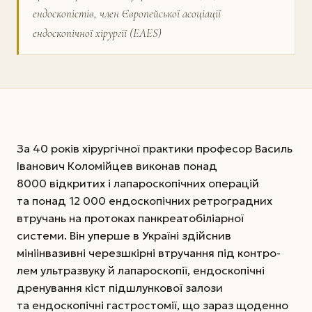
ендоскопістів, член Європейської асоціації
ендоскопічної хірургії (EAES)
За 40 років хірургічної практики професор Василь
Іванович Коломійцев виконав понад
8000 відкритих і лапароскопічних операцій
та понад 12 000 ендоскопічних ретроградних
втручань на протоках панкреато­біліарної
системи. Він уперше в Україні здійснив
мініінвазивні черезшкірні втручання під контро­
лем ультразвуку й лапароскопії, ендоскопічні
дренування кіст підшлункової залози
та ендоскопічні гастростомії, що зараз щоденно