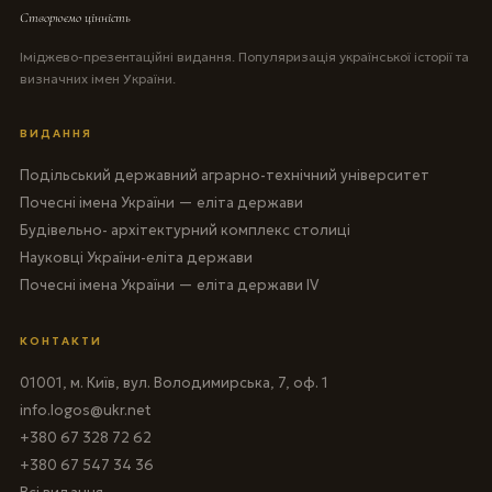
Створюємо цінність
Іміджево-презентаційні видання. Популяризація української історії та
визначних імен України.
ВИДАННЯ
Подільський державний аграрно-технічний університет
Почесні імена України — еліта держави
Будівельно- архітектурний комплекс столиці
Науковці України-еліта держави
Почесні імена України — еліта держави IV
КОНТАКТИ
01001, м. Київ, вул. Володимирська, 7, оф. 1
info.logos@ukr.net
+380 67 328 72 62
+380 67 547 34 36