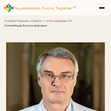
Видавництво Логос Україна
®
Головна
Науковці України — еліта держави VII
›
›
Коломійцев Василь Іванович