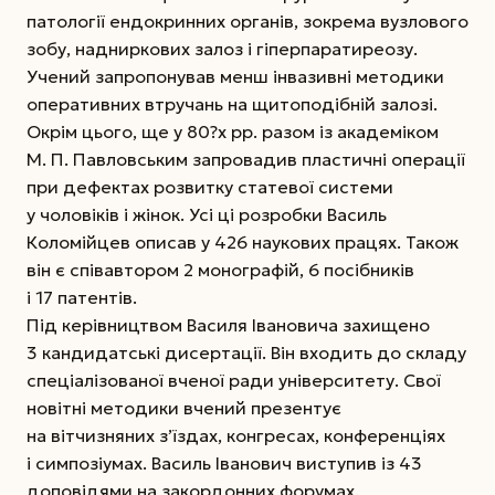
патології ендокринних органів, зокрема вузлового
зобу, надниркових залоз і гіперпаратиреозу.
Учений запропонував менш інвазивні методики
оперативних втручань на щитоподібній залозі.
Окрім цього, ще у 80?х рр. разом із академіком
М. П. Павловським запровадив пластичні операції
при дефектах розвитку статевої системи
у чоловіків і жінок. Усі ці розробки Василь
Коломійцев описав у 426 наукових працях. Також
він є співавтором 2 монографій, 6 посібників
і 17 патентів.
Під керівництвом Василя Івановича захищено
3 кандидатські дисертації. Він входить до складу
спеціалізованої вченої ради університету. Свої
новітні методики вчений презентує
на вітчизняних з’їздах, конгресах, конференціях
і симпозіумах. Василь Іванович виступив із 43
доповідями на закордонних форумах.