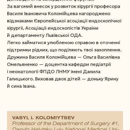
За вагомий внесок у розвиток хірургії професора
Василя Івановича Коломійцева нагороджено
відзнаками Європейської асоціації ендоскопічної
хірургії, Асоціації ендоскопістів України
й департаменту Львівської ОДА.
Легко займатися улюбленою справою в оточенні
під­тримки рідних, що поділяють твої захоплення.
Дружина Василя Коломійцева — Ольга Василівна
Омельяненко — доцентка кафедри педіатрії
і неонатології ФПДО ЛНМУ імені Данила
Галицького. Виховав двох дітей — доньку Ярину
й сина Івана.