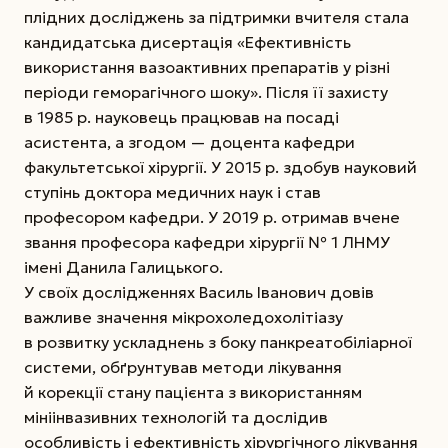
плідних досліджень за підтримки вчителя стала
кандидатська дисертація «Ефективність
використання вазоактивних препаратів у різні
періоди геморагічного шоку». Після її захисту
в 1985 р. науковець працював на посаді
асистента, а згодом — доцента кафедри
факультетської хірургії. У 2015 р. здобув науковий
ступінь доктора медичних наук і став
професором кафедри. У 2019 р. отримав вчене
звання професора кафедри хірургії № 1 ЛНМУ
імені Данила Галицького.
У своїх дослідженнях Василь Іванович довів
важливе значення мікрохоледохолітіазу
в розвитку ускладнень з боку панкреатобіліарної
системи, обґрунтував методи лікування
й корекції стану пацієнта з використанням
мініінвазивних технологій та дослідив
особливість і ефективність хірургічного лікування