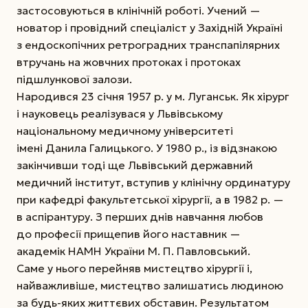
застосовуються в клінічній роботі. Учений —
новатор і провідний спеціаліст у Західній Украї­ні
з ендоскопічних ретроградних транспапілярних
втручань на жовчних протоках і протоках
підшлункової залози.
Народився 23 січня 1957 р. у м. Луганськ. Як хірург
і науковець реалізувася у Львівському
національному медичному університеті
імені Данила Галицького. У 1980 р., із відзнакою
закінчивши тоді ще Львівський державний
медичний інститут, вступив у клінічну ординатуру
при кафедрі факультетської хірургії, а в 1982 р. —
в аспірантуру. З перших днів навчання любов
до професії прищепив його наставник —
академік НАМН України М. П. Павловський.
Саме у нього перейняв мистецтво хірургії
і,
найважливіше, мистецтво залишатись людиною
за будь-яких життєвих обставин. Результатом