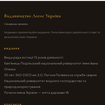
Видавництво Логос Україна
Створюємо цінність
Іміджево-презентаційні видання. Популяризація української історії та
визначних імен України.
ВИДАННЯ
Вища рада юстиції 15 років діяльності
Кам'янець-Подільський національний університет імені Івана
Огієнка
50 лет ЗАО ОЗСО им. Е.О. Патона Полвека на службе сварке
Національний університет водного господарства та
природокористування
Почесні імена України — еліта держави VII
КОНТАКТИ