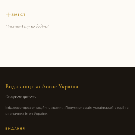
ЗМІСТ
Статті ще не додані
Видавництво Логос Україна
Створюємо цінність
Іміджево-презентаційні видання. Популяризація української історії та
визначних імен України.
ВИДАННЯ