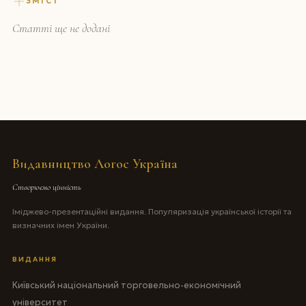
ЗМІСТ
Статті ще не додані
Видавництво Логос Україна
Створюємо цінність
Іміджево-презентаційні видання. Популяризація української історії та
визначних імен України.
ВИДАННЯ
Київський національний торговельно-економічний
університет