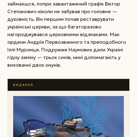
займаєшся, попри завантажений графік Віктор
Степанович ніколи не забував про головне —
духовність. Він першим почав реставрувати
українські церкви, за що багаторазово
нагороджувався церковними відзнаками. Має
ордени Андрія Первозванного та преподобного
Іллі Муромця. Подружжя Наумових дали Україні
гідну заміну — трьох синів, нині допомагають у
вихованні двох онуків.
ВИДАННЯ