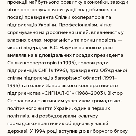
проекції майбутнього розвитку економіки, завжди
чітке прогнозування ситуації знадобилися на
посаді президента Спілки кооператорів та
підприємців України. Професіоналізм, чітке
спрямування на досягнення цілей, впевненість у
власних силах, моральність та принциповість —
якості лідера, які В.С. Наумов повною мірою
виявляв на відповідальних посадах президента
Спілки кооператорів (з 1995), голови ради
підприємців СНГ (з 1996), президента Об’єднаної
спілки підприємців Запорізької області (1991–
1995) та голови Запорізького кооперативного
підприємства «СИГНАЛ-01» (1988–2003).
Віктор
Степанович є активним учасником громадсько-
політичного життя України, один з перших
політиків, які розбудовували культуру
громадсько-політичних об’єднань у нашій
державі. У 1994 році вступив до виборчого блоку