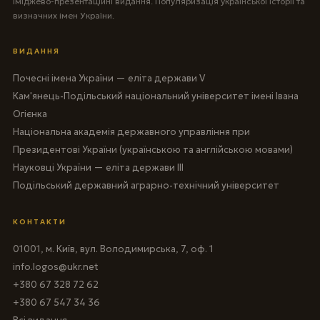
Іміджево-презентаційні видання. Популяризація української історії та
визначних імен України.
ВИДАННЯ
Почесні імена України — еліта держави V
Кам'янець-Подільський національний університет імені Івана
Огієнка
Національна академія державного управління при
Президентові України (українською та англійською мовами)
Науковці України — еліта держави III
Подільський державний аграрно-технічний університет
КОНТАКТИ
01001, м. Київ, вул. Володимирська, 7, оф. 1
info.logos@ukr.net
+380 67 328 72 62
+380 67 547 34 36