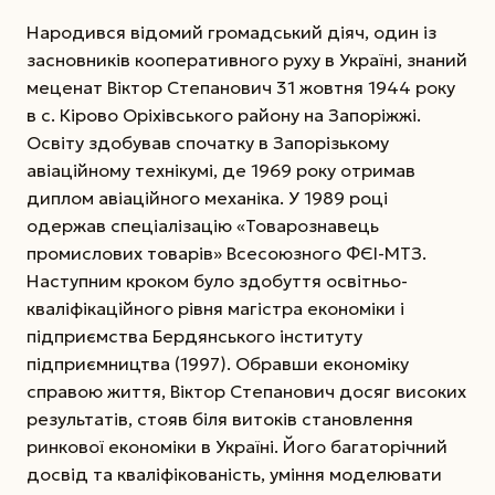
Народився відомий громадський діяч, один із
засновників кооперативного руху в Україні, знаний
меценат Віктор Степанович 31 жовтня 1944 року
в с. Кірово Оріхівського району на Запоріжжі.
Освіту здобував спочатку в Запорізькому
авіаційному технікумі, де 1969 року отримав
диплом авіаційного механіка. У 1989 році
одержав спеціалізацію «Товарознавець
промислових товарів» Всесоюзного ФЄІ-МТЗ.
Наступним кроком було здобуття освітньо-
кваліфікаційного рівня магістра економіки і
підприємства Бердянського інституту
підприємництва (1997). Обравши економіку
справою життя, Віктор Степанович досяг високих
результатів, стояв біля витоків становлення
ринкової економіки в Україні. Його багаторічний
досвід та кваліфікованість, уміння моделювати