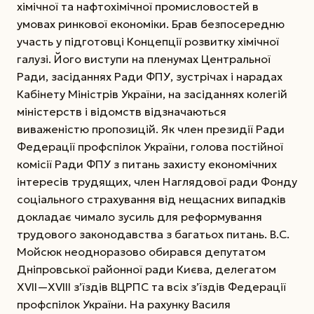
хімічної та нафтохімічної промисловостей в
умовах ринкової економіки. Брав безпосередню
участь у підготовці Концепції розвитку хімічної
галузі. Його виступи на пленумах Центральної
Ради, засіданнях Ради ФПУ, зустрічах і нарадах
Кабінету Міністрів України, на засіданнях колегій
міністерств і відомств відзначаються
виваженістю пропозицій. Як член президії Ради
Федерації профспілок України, голова постійної
комісії Ради ФПУ з питань захисту економічних
інтересів трудящих, член Наглядової ради Фонду
соціального страхування від нещасних випадків
докладає чимало зусиль для реформування
трудового законодавства з багатьох питань. В.С.
Мойсюк неодноразово обирався депутатом
Дніпровської районної ради Києва, делегатом
XVII—XVIIІ з’їздів ВЦРПС та всіх з’їздів Федерації
профспілок України. На рахунку Василя