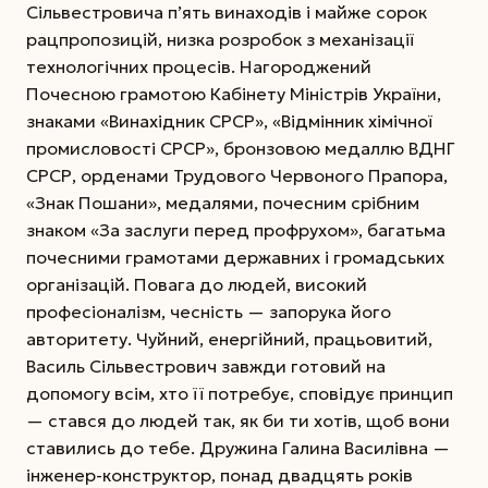
Сільвестровича п’ять винаходів і майже сорок
рацпропозицій, низка розробок з механізації
технологічних процесів. Нагороджений
Почесною грамотою Кабінету Міністрів України,
знаками «Винахідник СРСР», «Відмінник хімічної
промисловості СРСР», бронзовою медаллю ВДНГ
СРСР, орденами Трудового Червоного Прапора,
«Знак Пошани», медалями, почесним срібним
знаком «За заслуги перед профрухом», багатьма
почесними грамотами державних і громадських
організацій. Повага до людей, високий
професіоналізм, чесність — запорука його
авторитету. Чуйний, енергійний, працьовитий,
Василь Сільвестрович завжди готовий на
допомогу всім, хто її потребує, сповідує принцип
— стався до людей так, як би ти хотів, щоб вони
ставились до тебе. Дружина Галина Василівна —
інженер-конструктор, понад двадцять років