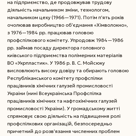
на підприємство, де продовжував трудову
діяльність начальником зміни, технологом,
начальником цеху (1966—1971). Потім п’ять років
очолював виробництво об’єднання «Хімволокно»,
з 1976—1984 рр. працював головою
профспілкового комітету. Упродовж 1984—1986
рр. займав посаду директора головного
київського підприємства полімерних матеріалів
ВО «Укрпластик».
У 1986 р. В. С. Мойсюку
висловлюють високу довіру та обирають головою
Республіканського комітету профспілки
працівників хімічних галузей промисловості
України (нині Всеукраїнська Профспілка
працівників хімічних та нафтохімічних галузей
промисловості України). У громадському житті
спрямовує свою діяльність на підвищення ролі
профспілкових організацій, безпосередньо
причетний до розв’язання численних проблем