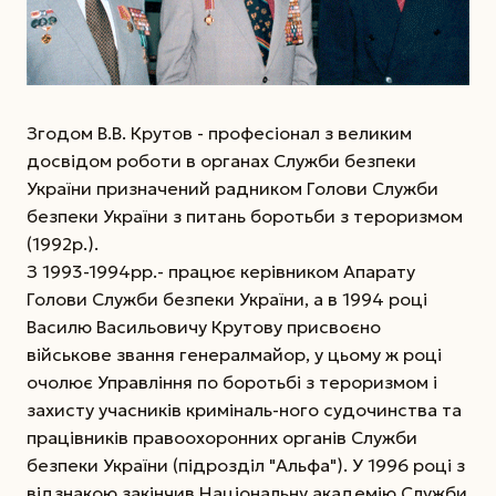
Згодом В.В. Крутов - професіонал з великим
досвідом роботи в органах Служби безпеки
України призначений радником Голови Служби
безпеки України з питань боротьби з тероризмом
(1992р.).
З 1993-1994рр.- працює керівником Апарату
Голови Служби безпеки України, а в 1994 році
Василю Васильовичу Крутову присвоєно
військове звання генерал­майор, у цьому ж році
очолює Управління по боротьбі з тероризмом і
захисту учасників криміналь-ного судочинства та
працівників правоохоронних органів Служби
безпеки України (підрозділ "Альфа"). У 1996 році з
відзнакою закінчив Національну академію Служби