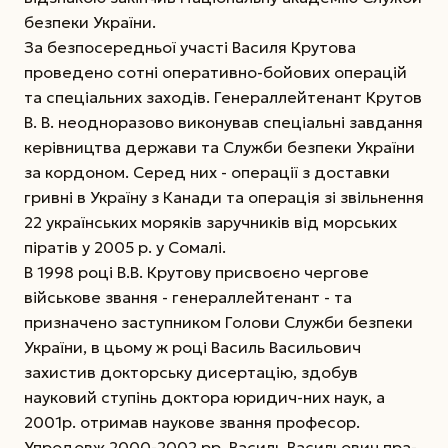
безпеки України.
За безпосередньої участі Василя Крутова
проведено сотні оперативно-бойових операцій
та спеціальних заходів. Генерал­лейтенант Крутов
В. В. неодноразово виконував спеціальні завдання
керівництва держави та Служби безпеки України
за кордоном. Серед них - операції з доставки
гривні в Україну з Канади та операція зі звільнення
22 українських моряків­ заручників від морських
піратів у 2005 р. у Сомалі.
В 1998 році В.В. Крутову присвоєно чергове
військове звання - генерал­лейтенант - та
призначено заступником Голови Служби безпеки
України, в цьому ж році Василь Васильович
захистив докторську дисертацію, здобув
науковий ступінь доктора юридич-них наук, а
2001р. отримав наукове звання професор.
Упродовж 2000-2002 рр. Василь Васильович пра-