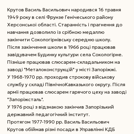
Крутов Василь Васильович народився 16 травня
1949 року в селі Фрунзе Генічеського району
Херсонської області. Старанність і прагнення до
навчання дозволило із срібною медаллю
закінчити Сокологірнівську середню школу.
Після закінчення школи в 1966 році працював
завідувачем Будинку культури села Сокологірне.
Пізніше працював слюсарем-складальником на
заводі "Металоконструкцій" у місті Запоріжжі.
У 1968-1970 рр. проходив строкову військову
службу у складі Північно­Кавказького округу. Після
армії працював слюсарем гарячого цеху на заводі
"Запоріжсталь".
У 1976 році з відзнакою закінчив Запорізький
державний педагогічний інститут.
Протягом 1977-1990 рр. Василь Васильович
Крутов обіймав різні посади в Управлінні КДБ