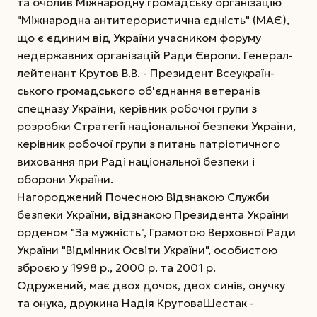
та очолив Міжнародну громадську організацію
"Міжнародна антитерористична єдність" (МАЄ),
що є єдиним від України учасником форуму
недержавних організацій Ради Європи. Генерал­
лейтенант Крутов В.В. - Президент Всеукраїн-
ського громадського об'єднання ветеранів
спецназу України, керівник робочої групи з
розробки Стратегії національної безпеки України,
керівник робочої групи з питань патріотичного
виховання при Раді національної безпеки і
оборони України.
Нагороджений Почесною Відзнакою Служби
безпеки України, відзнакою Президента України
орденом "За мужність", Грамотою Верховної Ради
України "Відмінник Освіти України", особистою
зброєю у 1998 р., 2000 р. та 2001 р.
Одружений, має двох дочок, двох синів, онучку
та онука, дружина Надія Крутова­Шестак -