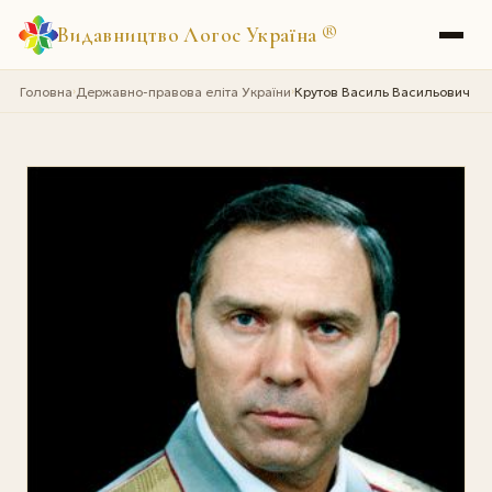
Видавництво Логос Україна
®
Головна
Державно-правова еліта України
Крутов Василь Васильович
›
›