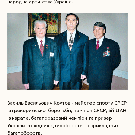
народна арти-стка України.
Василь Васильович Крутов - майстер спорту СРСР
із греко­римської боротьби, чемпіон СРСР, 5­й ДАН
із карате, багаторазовий чемпіон та призер
України із східних єдиноборств та прикладних
багатоборств.