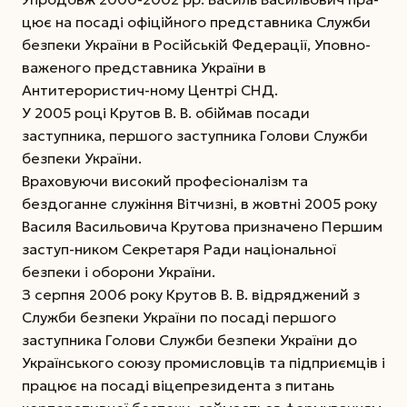
цює на посаді офіційного представника Служби
безпеки України в Російській Федерації, Уповно-
важеного представника України в
Антитерористич-ному Центрі СНД.
У 2005 році Крутов В. В. обіймав посади
заступника, першого заступника Голови Служби
безпеки України.
Враховуючи високий професіоналізм та
бездоганне служіння Вітчизні, в жовтні 2005 року
Василя Васильовича Крутова призначено Першим
заступ-ником Секретаря Ради національної
безпеки і оборони України.
З серпня 2006 року Крутов В. В. відряджений з
Служби безпеки України по посаді першого
заступника Голови Служби безпеки України до
Українського союзу промисловців та підприємців і
працює на посаді віце­президента з питань