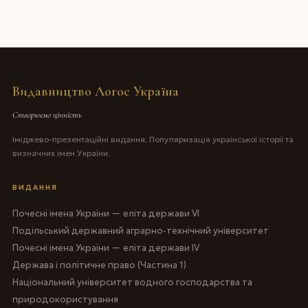
Видавництво Логос Україна
Створюємо цінність
Іміджево-презентаційні видання. Популяризація української історії та
визначних імен України.
ВИДАННЯ
Почесні імена України — еліта держави VI
Подільський державний аграрно-технічний університет
Почесні імена України — еліта держави IV
Держава і політичне право (Частина 1)
Національний університет водного господарства та
природокористування