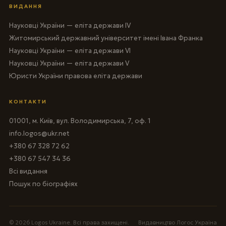
ВИДАННЯ
Науковці України — еліта держави IV
Житомирський державний університет імені Івана Франка
Науковці України — еліта держави VI
Науковці України — еліта держави V
Юристи України правова еліта держави
КОНТАКТИ
01001, м. Київ, вул. Володимирська, 7, оф. 1
info.logos@ukr.net
+380 67 328 72 62
+380 67 547 34 36
Всі видання
Пошук по біографіях
© 2026 Logos Ukraine. Всі права захищені.
Видавництво Логос Україна