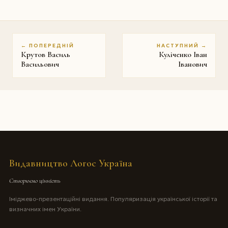
← ПОПЕРЕДНІЙ
НАСТУПНИЙ →
Крутов Василь
Кулiченко Iван
Васильович
Iванович
Видавництво Логос Україна
Створюємо цінність
Іміджево-презентаційні видання. Популяризація української історії та
визначних імен України.