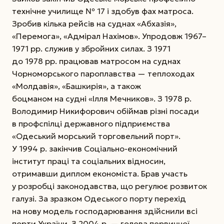
технічне училище № 17 і здобув фах матроса.
Зробив кілька рейсів на суднах «Абхазія»,
«Перемога», «Адмірал Нахімов». Упродовж 1967–
1971 рр. служив у збройних силах. З 1971
до 1978 рр. працював матросом на суднах
Чорноморського пароплавства — теплоходах
«Молдавія», «Башкирія», а також
боцманом на судні «Ілля Мечников».
З 1978 р.
Володимир Никифорович обіймав різні посади
в профспілці державного підприємства
«Одеський морський торговельний порт».
У 1994 р. закінчив Соціально-економічний
інститут праці та соціальних відносин,
отримавши диплом економіста. Брав участь
у розробці законодавства, що регулює розвиток
галузі. За зразком Одеського порту перехід
на нову модель господарювання здійснили всі
порти Украї­ни. З 2004 р. — голова первинної