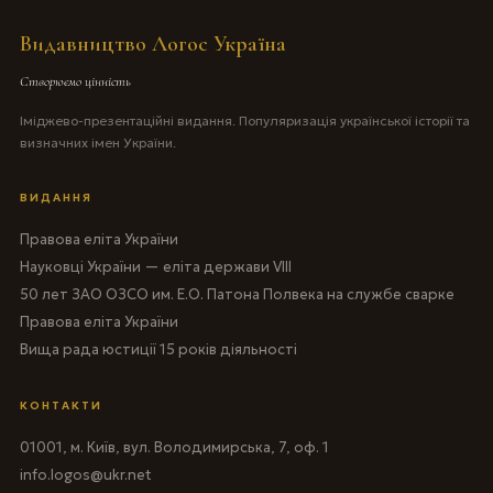
Видавництво Логос Україна
Створюємо цінність
Іміджево-презентаційні видання. Популяризація української історії та
визначних імен України.
ВИДАННЯ
Правова еліта України
Науковці України — еліта держави VIII
50 лет ЗАО ОЗСО им. Е.О. Патона Полвека на службе сварке
Правова еліта України
Вища рада юстиції 15 років діяльності
КОНТАКТИ
01001, м. Київ, вул. Володимирська, 7, оф. 1
info.logos@ukr.net