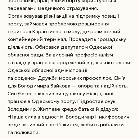
портовиків, працівники порту користуються
перевагами медичного страхування.
Організовував різні акції на підтримку позиції
порту, займався проблемою розширення
території Карантинного молу, де розміщений
контейнерний термінал. Провадить громадську
діяльність. Обирався депутатом Одеської
обласної ради. За високий професіоналізм
та плідну працю нагороджений відзнакою голови
Одеської обласної адміністрації
та орденом Дружби морських профспілок. Сім’я
для Володимира Зайкова — опора та надійність.
Син Євген закінчив вищу школу міліції, нині
працює в Одеському порту. Підростає онук
Володимир. Життєве кредо батька й дідуся:
«Наша сила в єдності». Володимир Никифорович
веде активний спосіб життя, любить рибалити
та полювати.