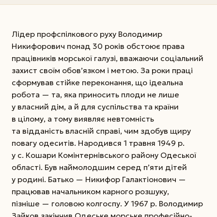
Лідер профспілкового руху Володимир
Никифорович понад 30 років обстоює права
працівників морської галузі, вважаючи соціальний
захист своїм обов’язком і метою. За роки праці
сформував стійке переконання, що ідеальна
робота — та, яка приносить плоди не лише
у власний дім, а й для суспільства та країни
в цілому, а тому виявляє невтомність
та відданість власній справі, чим здобув щиру
повагу одеситів. Народився 1 травня 1949 р.
у с. Кошари Комінтернівського району Одеської
області. Був наймолодшим серед п’яти дітей
у родині. Батько — Никифор Галактіонович —
працював начальником карного розшуку,
пізніше — головою колгоспу. У 1967 р. Володимир
Зайков закінчив Одеське морське професійно-