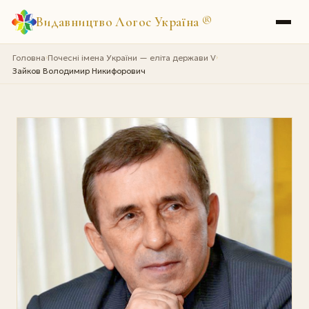
Видавництво Логос Україна
®
Головна
Почесні імена України — еліта держави V
›
›
Зайков Володимир Никифорович