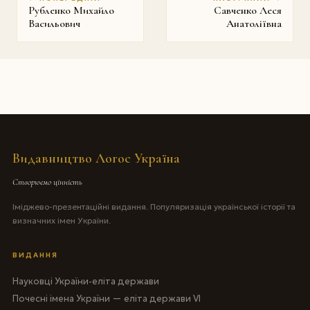
Рубленко Михайло
Савченко Леся
Васильович
Анатоліївна
Видавництво Логос Україна
Створюємо цінність
Іміджево-презентаційні видання. Популяризація української історії та
визначних імен України.
ВИДАННЯ
Науковці України-еліта держави
Почесні імена України — еліта держави VI