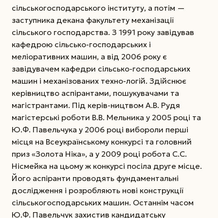
сільськогосподарського інституту, а потім —
заступника декана факультету механізації
сільського господарства. З 1991 року завідував
кафедрою сільсько-господарських і
меліоративних машин, а від 2006 року є
завідувачем кафедри сільсько-господарських
машин і механізованих техно-логій. Здійснює
керівництво аспірантами, пошукувачами та
магістрантами. Під керів-ництвом А.В. Рудя
магістерські роботи В.В. Мельника у 2005 році та
Ю.Ф. Павельчука у 2006 році вибороли перші
місця на Всеукраїнському конкурсі та головний
приз «Золота Ніка», а у 2009 році робота С.С.
Нісмейка на цьому ж конкурсі посіла друге місце.
Його аспіранти проводять фундаментальні
дослідження і розробляють нові конструкції
сільськогосподарських машин. Останнім часом
Ю.Ф. Павельчук захистив кандидатську