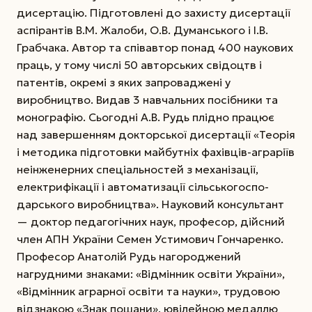
дисертацію. Підготовлені до захисту дисертації
аспірантів В.М. Жалоби, О.В. Думанського і І.В.
Грабчака. Автор та співавтор понад 400 наукових
праць, у тому числі 50 авторських свідоцтв і
патентів, окремі з яких запроваджені у
виробництво. Видав 3 навчальних посібники та
монографію. Сьогодні А.В. Рудь плідно працює
над завершенням докторської дисертації «Теорія
і методика підготовки майбутніх фахівців-аграріїв
неінженерних спеціальностей з механізації,
електрифікації і автоматизації сільськогоспо-
дарського виробництва». Науковий консультант
— доктор педагогічних наук, професор, дійсний
член АПН України Семен Устимович Гончаренко.
Професор Анатолій Рудь нагороджений
нагрудними знаками: «Відмінник освіти України»,
«Відмінник аграрної освіти та науки», трудовою
відзнакою «Знак пошани», ювілейною медаллю