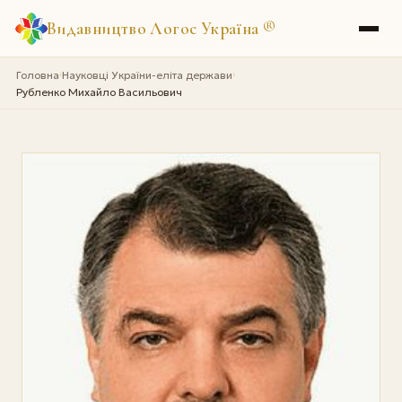
Видавництво Логос Україна
®
Головна
Науковці України-еліта держави
›
›
Рубленко Михайло Васильович