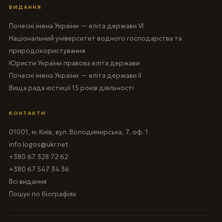
ВИДАННЯ
Почесні імена України — еліта держави VI
Національний університет водного господарства та
природокористування
Юристи України правова еліта держави
Почесні імена України — еліта держави II
Вища рада юстиції 15 років діяльності
КОНТАКТИ
01001, м. Київ, вул. Володимирська, 7, оф. 1
info.logos@ukr.net
+380 67 328 72 62
+380 67 547 34 36
Всі видання
Пошук по біографіях