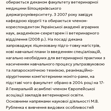
обирається деканом факультету ветеринарної
медицини Білоцерківського
держагроуніверситету. З 2007 року завідує
кафедрою хірургії та обирається членом-
кореспондентом Української академії аграрних
наук, академіком-секретарем її ветеринарного
відділення (2008 р.).
На посаді декана
запроваджує ліцензовану підго-товку магістрів,
нові навчальні плани із введенням спеціалізацій,
нагально необхідних для ветеринарної практики з
насиченням навчального процесу ультразвуковою
та лапароскопічною технікою, реанімаційно-
хірургічними комп’ютерними моніто-рами, на
підставі чого факультет обрано в 2004 році на 17-
й Генеральній асамблеї членом Європейської
асоціації закладів ветеринарної освіти.
Основними напрямами наукової діяльності М.В.
Рубленка є вивчення видових особливостей