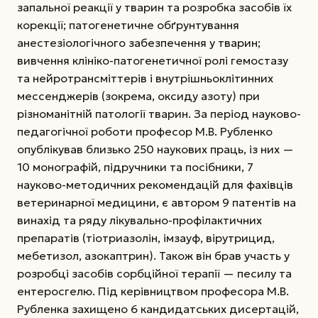
запальної реакції у тварин та розробка засобів їх
корекції; патогенетичне обґрунтування
анестезіологічного забезпечення у тварин;
вивчення клініко-патогенетичної ролі гемостазу
та нейротрансміттерів і внутрішньоклітинних
мессенджерів (зокрема, оксиду азоту) при
різноманітній патології тварин. За період науково-
педагогічної роботи професор М.В. Рубленко
опублікував близько 250 наукових праць, із них —
10 монографій, підручники та посібники, 7
науково-методичних рекомендацій для фахівців
ветеринарної медицини, є автором 9 патентів на
винахід та ряду лікувально-профілактичних
препаратів (тіотриазолін, імзауф, вірутрицид,
мебетизол, азокаптрин). Також він брав участь у
розробці засобів сорбційної терапії — песилу та
ентеросгелю. Під керівництвом професора М.В.
Рубленка захищено 6 кандидатських дисертацій,