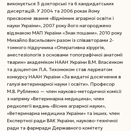
виконується 3 докторські та 6 кандидатських
дисертацій. У 2004 та 2006 роках йому
присвоєне звання «Відмінник аграрної освіти і
науки України», 2007 року його нагороджено
відзнакою МАП України «Знак пошани». 2010 року
Михайло Васильович разом із співавторами 2-
томного підручника «Оперативна хірургія,
анестезіологія з основами топографічної анатомії
тварин» академіком НААН України В.М. Власенком
та доцентом Л.А. Тихонюком став лауреатом
конкурсу НААН України «За видатні досягнення в
галузі ветеринарної науки і освіти». Професор
М.В. Рубленко — член науково-методичної комісії
з напряму «Ветеринарна медицина», член
редколегії видань «Вісник аграрної науки»,
«Ветеринарна медицина України» та інших, член
Експертної ради ВАК України, науково-технічної
ради та фармради Державного комітету