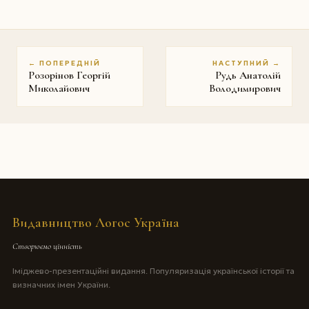
← ПОПЕРЕДНІЙ
НАСТУПНИЙ →
Розорінов Георгій
Рудь Анатолій
Миколайович
Володимирович
Видавництво Логос Україна
Створюємо цінність
Іміджево-презентаційні видання. Популяризація української історії та
визначних імен України.