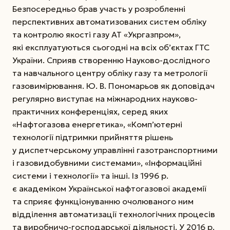
Безпосередньо брав участь у розробленні
перспективних автоматизованих систем обліку
та контролю якості газу АТ «Укргазпром»,
які експлуатуються сьогодні на всіх об’єктах ГТС
України. Сприяв створенню Науково-дослідного
та навчального центру обліку газу та метрології
газовимірювання. Ю. В. Пономарьов як доповідач
регулярно виступає на міжнародних науково-
практичних конференціях, серед яких
«Нафтогазова енергетика», «Комп’ютерні
технології підтримки прийняття рішень
у диспетчерському управлінні газотранспортними
і газовидобувними системами», «Інформаційні
системи і технології» та інші. Із 1996 р.
є академіком Української нафтогазової академії
та сприяє функціонуванню очолюваного ним
відділення автоматизації технологічних процесів
та виробничо-господарської діяльності. У 2016 р.