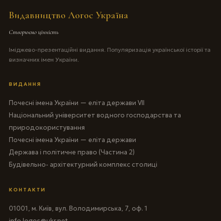
Видавництво Логос Україна
Створюємо цінність
Іміджево-презентаційні видання. Популяризація української історії та
визначних імен України.
ВИДАННЯ
Почесні імена України — еліта держави VII
Національний університет водного господарства та
природокористування
Почесні імена України — еліта держави
Держава і політичне право (Частина 2)
Будівельно- архітектурний комплекс столиці
КОНТАКТИ
01001, м. Київ, вул. Володимирська, 7, оф. 1
info.logos@ukr.net