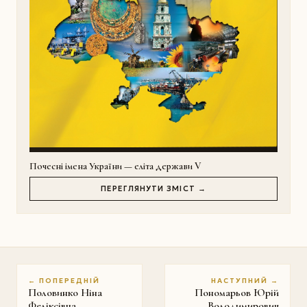
Почесні імена України — еліта держави V
ПЕРЕГЛЯНУТИ ЗМІСТ →
← ПОПЕРЕДНІЙ
НАСТУПНИЙ →
Половинко Ніна
Пономарьов Юрій
Феліксівна
Володимирович