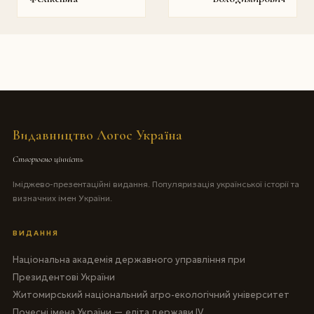
Видавництво Логос Україна
Створюємо цінність
Іміджево-презентаційні видання. Популяризація української історії та
визначних імен України.
ВИДАННЯ
Національна академія державного управління при
Президентові України
Житомирський національний агро-екологічний університет
Почесні імена України — еліта держави IV