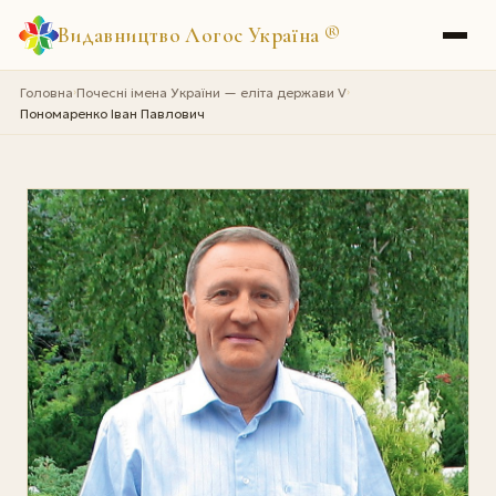
Видавництво Логос Україна
®
Головна
Почесні імена України — еліта держави V
›
›
Пономаренко Іван Павлович