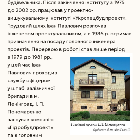
будівельника. Після закінчення інституту з 1975
до 2002 рр. працював у проектно-
вишукувальному інституті «Укрспецбудпроект».
Трудовий шлях Іван Павлович розпочав
інженером проектувальником, а в 1986 р. отримав
призначення на посаду головного інженера
проектів. Перервою в роботі став лише період
з 1979 до 1981 рр.,
у цей час Іван
Павлович проходив
службу офіцером
у штабі залізничної
бригади в м.
Ленінград. І. П.
Пономаренко
заснував компанію
«Гідро­будпроект»
та є головним