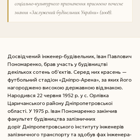
соціально-культурного призначення присвоєно почесне
звання «Заслужений будівельник України» (2008).
Досвідчений інженер-будівельник, Іван Пав­­лович
Пономаренко, брав участь у будівництві
декількох сотень об’єктів. Серед них кра­сень —
футбольний стадіон «Дніпро-Арена», за яких його
нагороджено високою державною відзнакою.
Народився 22 червня 1952 р. у с. Орлівка
Царичанського району Дніпропетровської
області. У 1975 р. Іван Пономаренко закінчив
факультет будівництва залізничних
доріг Дніпропетровського інституту інженерів
залізничного транс­порту та здобув фах інженера-