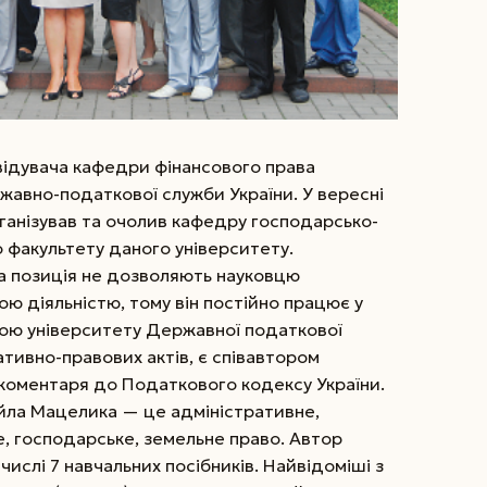
авідувача кафедри фінансового права
жавно-податкової служби України. У вересні
ганізував та очолив кафедру господарсько-
факультету даного університету.
ва позиція не дозволяють науковцю
 діяльністю, тому він постійно працює у
ною університету Державної податкової
тивно-правових актів, є співавтором
коментаря до Податкового кодексу України.
йла Мацелика — це адміністративне,
е, господарське, земельне право. Автор
числі 7 навчальних посібників. Найвідоміші з