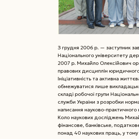
З грудня 2006 р. — заступник з
Національного університету дер
2007 р. Михайло Олексійович ор
правових дисциплін юридичного 
Ініціативність та активна життє
обмежуватися лише викладацькою
складі робочої групи Національ
служби України з розробки норма
написання науково-практичного 
Коло наукових досліджень Миха
фінансове, банківське, податков
понад 40 наукових праць, у тому 