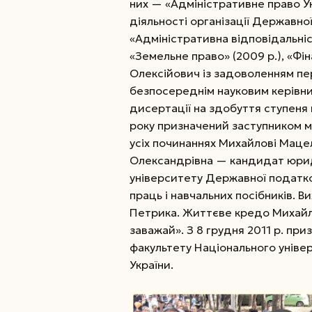
них — «Адміністративне право Ук
діяльності організації Державної
«Адміністративна відповідальніс
«Земельне право» (2009 р.), «Фін
Олексійович із задоволенням пе
безпосереднім науковим керівн
дисертації на здобуття ступеня
року призначений заступником міс
усіх починаннях Михайлові Маце
Олександрівна — кандидат юрид
університету Державної податко
праць і навчальних посібників. 
Петрика. Життєве кредо Михайл
заважай». З 8 грудня 2011 р. п
факультету Національного уніве
України.