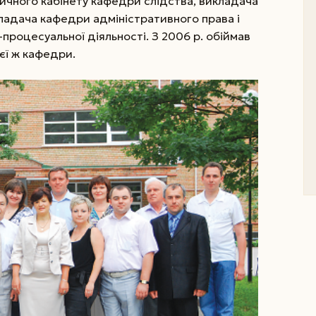
ичного кабінету кафедри слідства, викладача
ладача кафедри адміністративного права і
-процесуальної діяльності. З 2006 р. обіймав
єї ж кафедри.