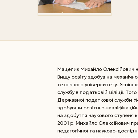
Мацелик Михайло Олексійович на
Вищу освіту здобув на механічн
технічного університету. Успіш
службу в податковій міліції. Тог
Державної податкової служби Укр
здобувши освітньо-кваліфікаційн
на здобуття наукового ступеня 
2001 р. Михайло Олексійович пра
педагогічної та науково-дослід