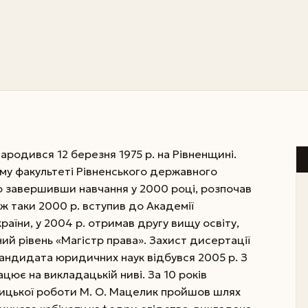
родився 12 березня 1975 р. на Рівненщині.
ому факультеті Рівненського державного
но завершивши навчання у 2000 році, розпочав
о ж таки 2000 р. вступив до Академії
аїни, у 2004 р. отримав другу вищу освіту,
ий рівень «Магістр права». Захист дисертації
кандидата юридичних наук відбувся 2005 р. З
цює на викладацькій ниві. За 10 років
ницької роботи М. О. Мацелик пройшов шлях