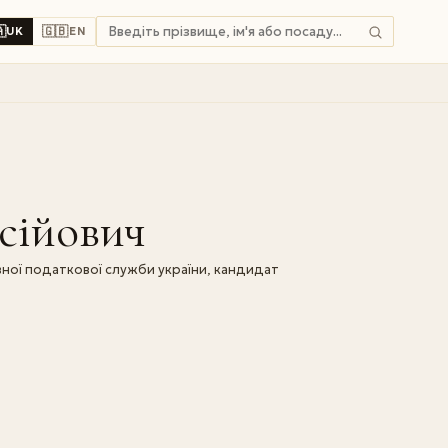

🇬🇧
UK
EN
сійович
ної податкової служби україни, кандидат