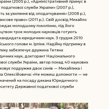
раїни (2005 р.), «Адміністративний примус в
 податкової служби України» (2007 р.),
ть за ухиляння від оподаткування» (2008 р.),
ансове право» (2011 р.). Свій досвід Михайло
редає молодшому поколінню, під його
ицтвом троє молодих науковців готують
 кандидата юридичним наук. З грудня 2010
ького голови м. Ірпіня. Надійну підтримку в
лику забезпечує дружина Тетяна
ичних наук, докторант Національного
вої служби України, автор понад 40 наукових
Виховує подружжя двох синів — Михайлика і
а Олексійовича: «Не можеш допомогти — не
ризначений на посаду декана Юридичного
рситету Державної податкової служби