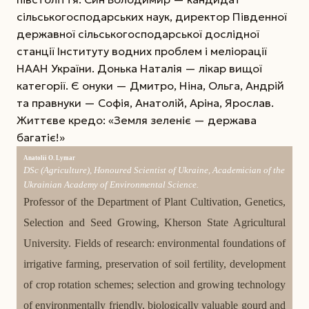
сільськогосподарських наук, директор Південної
державної сільськогосподарської дослідної
станції Інституту водних проблем і меліорації
НААН України. Донька Наталія — лікар вищої
категорії. Є онуки — Дмитро, Ніна, Ольга, Анд­рій
та правнуки — Софія, Анатолій, Аріна, Ярослав.
Життєве кредо: «Земля зеленіє — держава
багатіє!»
Anatolii O. Lymar
DSc (Agriculture), Honoured Scientist of Ukraine, Academician of the
Ukrainian Academy of Environmental Science.
Professor of the Department of Plant Cultivation, Genetics,
Selection and Seed Growing, Kherson State Agricultural
University. Fields of research: environmental foundations of
irrigative farming, preservation of soil fertility, development
of crop rotation schemes; selection and growing technology
of environmentally friendly, biologically valuable gourd and