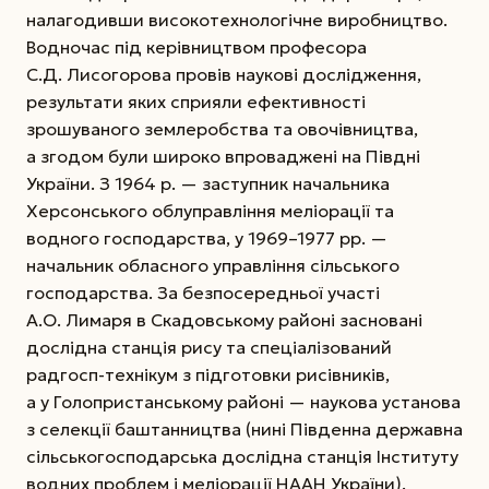
налагодивши високотехнологічне виробництво.
Водночас під керівництвом професора
С.Д. Лисогорова провів наукові дослідження,
результати яких сприяли ефективності
зрошуваного землеробства та овочівництва,
а згодом були широко впроваджені на Півдні
України. З 1964 р. — заступник начальника
Херсонського облуправління меліорації та
водного господарства, у 1969–1977 рр. —
начальник обласного
управління сільського
господарства. За безпосередньої участі
А.О. Лимаря в Скадовському районі засновані
дослідна станція рису та спеціалізований
радгосп-технікум з підготовки рисівників,
а у Голопристанському районі — наукова установа
з селекції баштанництва (нині Південна державна
сільськогосподарська дослідна станція Інституту
водних проблем і меліорації НААН України).