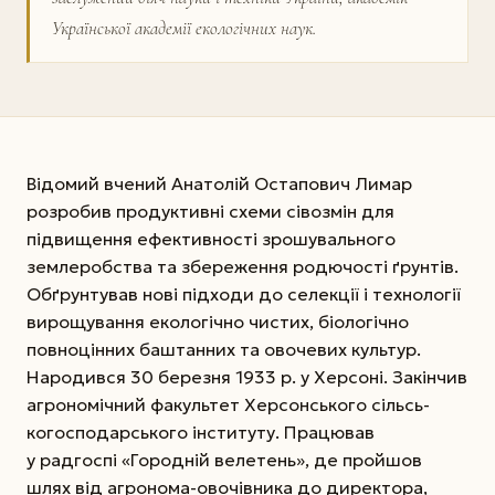
Української академії екологічних наук.
Відомий вчений Анатолій Остапович Лимар
розробив продуктивні схеми сівозмін для
підвищення ефективності зрошувального
землеробства та збереження родючості ґрунтів.
Обґрунтував нові підходи до селекції і технології
вирощування екологічно чистих, біологічно
повноцінних баштанних та овочевих культур.
Народився 30 березня 1933 р. у Херсоні. Закінчив
агрономічний факультет Херсонського сільсь­
когосподарського інституту. Працював
у радгоспі «Городній велетень», де пройшов
шлях від агронома-овочівника до директора,