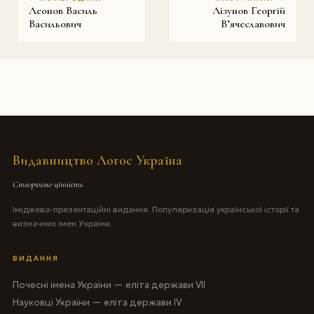
Леонов Василь
Лізунов Георгій
Васильович
В’ячеславович
Видавництво Логос Україна
Створюємо цінність
Іміджево-презентаційні видання. Популяризація української історії та
визначних імен України.
ВИДАННЯ
Почесні імена України — еліта держави VII
Науковці України — еліта держави IV