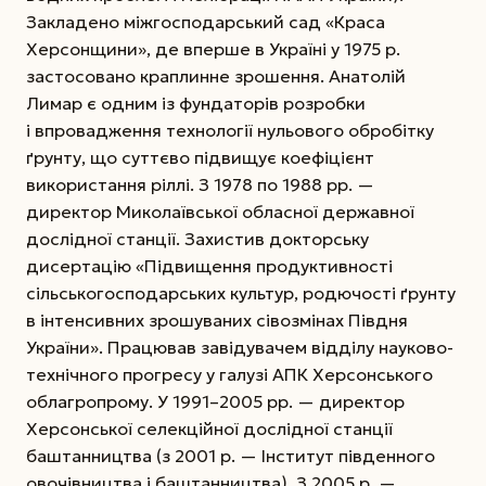
Закладено міжгосподарський сад «Краса
Херсонщини», де вперше в Україні у 1975 р.
застосовано краплинне зрошення. Анатолій
Лимар є одним із фундаторів розробки
і впровадження технології нульового обробітку
ґрунту, що суттєво підвищує коефіцієнт
використання ріллі. З 1978 по 1988 рр. —
директор Миколаївської обласної державної
дослідної станції. Захистив докторську
дисертацію «Підвищення продуктивності
сільськогосподарських культур, родючості ґрунту
в інтенсивних зрошуваних сівозмінах Півдня
України». Працював завідувачем відділу науково-
технічного прогресу у галузі АПК Херсонського
облагропрому. У 1991–2005 рр. — директор
Херсонської селекційної дослідної станції
баштанництва (з 2001 р. — Інститут південного
овочівництва і баштанництва). З 2005 р. —