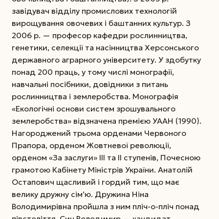
завідувач відділу промислових технологій
вирощування овочевих і баштанних культур. З
2006 р. — професор кафедри рослинництва,
генетики, селекції та насінництва Херсонського
державного аграрного університету. У здобутку
понад 200 праць, у тому числі монографії,
навчальні посібники, довідники з питань
рослинництва і землеробства. Монографія
«Екологічні основи систем зрошувального
землеробства» відзначена премією УААН (1990).
Нагороджений трьома орденами Червоного
Прапора, орденом Жовтневої революції,
орденом «За заслуги» ІІІ та ІІ ступенів, Почесною
грамотою Кабінету Міністрів України. Анатолій
Остапович щасливий і гордий тим, що має
велику дружну сім’ю. Дружина Ніна
Володимирівна пройшла з ним пліч-о-пліч понад
півстоліття. Син Володимир — кандидат