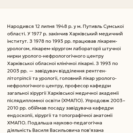
Народився 12 липня 1948 р. у м. Путивль Сумської
області. У 1977 р. закінчив Харківський медичний
інститут. З 1978 по 1993 рр. працював лікарем-
урологом, лікарем-хірургом лабораторії штучної
нирки уролого-нефрологогічного центру
Харківської обласної клінічної лікарні. З 1993 по
2003 рр. — завідувач відділення рентген-
літотріпсії та урології, головний лікар уролого-
нефрологічного центру, професор кафедри
загальної хірургії Харківської медичної академії
післядипломної освіти (ХМАПО). Упродовж 2003–
2010 рр. обіймав посаду завідувача кафедри
ендоскопії, хірургії та топографічної анатомії
ХМАПО. Подальша науково-педагогічна
діяльність Василя Васильовича пов’язана