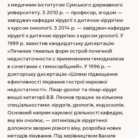
з медичним інститутом Сумського державного
університету. З 2010 р. — професор, згодом —
завідувач кафедри хірургії з дитячою хірургією
з курсом онкології. З 2014 р. — завідувач кафедри
хірургії з дитячою хірургією з курсом урології.
У
1989 р. захистив кандидатську дисертацію
«Лечение тяжелых форм острой почечной
недостаточности с применением гемодиализа
в сочетании с гемосорбцией». У 1996 р. —
докторську дисертацію «Шляхи підвищення
ефективності лікування гострої ниркової
недостатності». Лікар-уролог та лікар-хірург
вищої категорії В.В. Леонов працює за кількома
спеціальностями: хірургія, урологія, ендоскопія.
Основний напрям наукової діяльності кафедри,
яку він очолює, — оптимізація хірургічної
допомоги хворим різного віку, розробка нових
методів лікування. Під керівництвом Василя