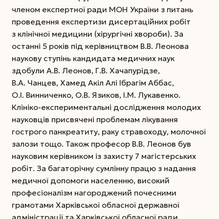
членом експертної ради МОН України з питань
проведення експертизи дисертаційних робіт
з клінічної медицини (хірургічні хвороби). За
останні 5 років під керівництвом В.В. Леонова
наукову ступінь кандидата медичних наук
здобули А.В. Леонов, Г.В. Хачапурідзе,
В.А. Чанцев, Хамед Акіл Алі Ібрагім Аббас,
О.І. Винниченко, О.В. Язиков, І.М. Лукавенко.
Клініко-експериментальні дослідження молодих
науковців присвячені проблемам лікування
гострого панкреатиту, раку стравоходу, молочної
залози тощо. Також професор В.В. Леонов був
науковим керівником із захисту 7 магістерських
робіт. За багаторічну сумлінну працю з надання
медичної допомоги населенню, високий
професіоналізм нагороджений почесними
грамотами Харківської обласної державної
адміністрації та Харківської обласної ради.