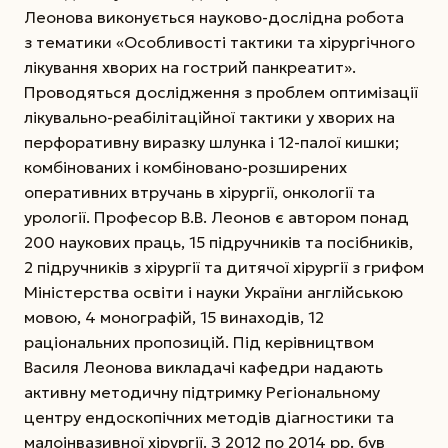
Леонова виконується науково-дослідна робота
з тематики «Особливості тактики та хірургічного
лікування хворих на гострий панкреатит».
Проводяться дослідження з проблем оптимізації
лікувально-реабілітаційної тактики у хворих на
перфоративну виразку шлунка і 12-палої кишки;
комбінованих і комбіновано-розширених
оперативних втручань в хірургії, онкології та
урології. Професор В.В. Леонов є автором понад
200 наукових праць, 15 підручників та посібників,
2 підручників з хірургії та дитячої хірургії з грифом
Міністерства освіти і науки України англійською
мовою, 4 монографій, 15 винаходів, 12
раціональних пропозицій. Під керівництвом
Василя Леонова викладачі кафедри надають
активну методичну підтримку Регіональному
центру ендоскопічних методів діагностики та
малоінвазивної хірургії. З 2012 по 2014 рр. був