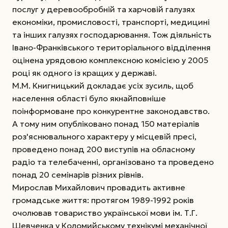
послуг у деревообробній та харчовій галузях
економіки, промисловості, транспорті, медицині
та інших галузях господарювання. Тож діяльність
Івано-Франківського територіального відділення
оцінена урядовою комплексною комісією у 2005
році як одного із кращих у державі.
М.М. Книгницький докладає усіх зусиль, щоб
населення області було якнайповніше
поінформоване про конкурентне законодавство.
А тому ним опубліковано понад 150 матеріалів
роз'яснювального характеру у місцевій пресі,
проведено понад 200 виступів на обласному
радіо та телебаченні, організовано та проведено
понад 20 семінарів різних рівнів.
Мирослав Михайлович провадить активне
громадське життя: протягом 1989-1992 років
очолював товариство української мови ім. Т.Г.
Шевченка у Коломийському технікумі механічної