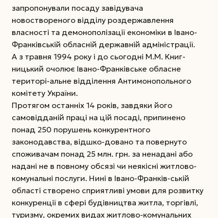
запропонували посаду завідувача
новоствореного відділу роздержавлення
власності та демонополізації економіки в Івано-
Франківській обласній державній адміністрації.
А з травня 1994 року і до сьогодні М.М. Книг-
ницький очолює Івано-Франківське обласне
територі-альне відділення Антимонопольного
комітету України.
Протягом останніх 14 років, завдяки його
самовідданій праці на цій посаді, припинено
понад 250 порушень конкурентного
законодавства, відшко-довано та повернуто
споживачам понад 25 млн. грн. за ненадані або
надані не в повному обсязі чи неякісні житлово-
комунальні послуги. Нині в Івано-Франків-ській
області створено сприятливі умови для розвитку
конкуренції в сфері будівництва житла, торгівлі,
туризму, окремих видах житлово-комунальних