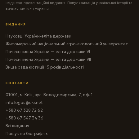
Іміджево-презентаційні видання. Популяризація української історії та
визначних імен України.
ВИДАННЯ
Науковці України-еліта держави
Житомирський національний агро-екологічний університет
Почесні імена України — еліта держави VI
Почесні імена України — еліта держави VII
Вища рада юстиції 15 років діяльності
КОНТАКТИ
01001, м. Київ, вул. Володимирська, 7, оф. 1
info.logos@ukr.net
+380 67 328 72 62
+380 67 547 34 36
Всі видання
Пошук по біографіях