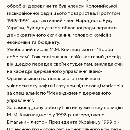
обробки деревини та був членом Коломийської
міськрайонної ради цього товариства. Протягом
1989-1994 рр.- активний член Народного Руху
України, був депутатом обласної ради першого
демократичного скликання, головою комісії з
економіки та бюджету.
Улюблений вислів М.М. Книгницького - "Зроби
себе сам". Тож свої знання і свій життєвий досвід
він щедро передає своїм студентам, викладаючи
на кафедрі державного управління Івано-
Франківського національного технічного
університету нафти і газу при підготовці магістрів
за спеціальністю "Мене-джмент державного
управління".
За самовіддану роботу і активну життєву позицію
М. М. Книгницького у 1998 р. нагороджено
Вітальним листом Президента України, у 1999 р.-
Почесною грамотою Антимонопольного комітету