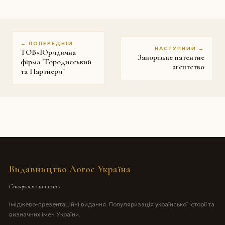
← ПОПЕРЕДНІЙ
НАСТУПНИЙ →
ТОВ«Юридична
Запорізьке патентне
фірма "Городисський
агентство
та Партнери"
Видавництво Логос Україна
Створюємо цінність
Іміджево-презентаційні видання. Популяризація української історії та
визначних імен України.