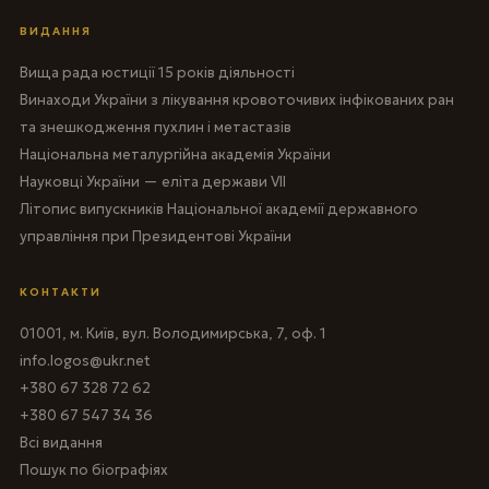
ВИДАННЯ
Вища рада юстиції 15 років діяльності
Винаходи України з лікування кровоточивих інфікованих ран
та знешкодження пухлин і метастазів
Національна металургійна академія України
Науковці України — еліта держави VII
Літопис випускників Національної академії державного
управління при Президентові України
КОНТАКТИ
01001, м. Київ, вул. Володимирська, 7, оф. 1
info.logos@ukr.net
+380 67 328 72 62
+380 67 547 34 36
Всі видання
Пошук по біографіях