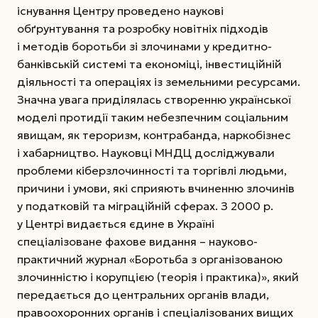
існування Центру проведено наукові
обґрунтування та розробку новітніх підходів
і методів боротьби зі злочинами у кредитно-
банківській системі та економіці, інвестиційній
діяльності та операціях із земельними ресурсами.
Значна увага приділялась створенню української
моделі протидії таким небезпечним соціальним
явищам, як тероризм, контрабанда, наркобізнес
і хабарництво. Науковці МНДЦ досліджували
проблеми кіберзлочинності та торгівлі людьми,
причини і умови, які сприяють вчиненню злочинів
у податковій та міграційній сферах. З 2000 р.
у Центрі видається єдине в Україні
спеціалізоване фахове видання – науково-
практичний журнал «Боротьба з організованою
злочинністю і корупцією (теорія і практика)», який
передається до центральних органів влади,
правоохоронних органів і спеціалізованих вищих