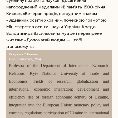
сумлінну працю та наукові досягнення
нагороджений медалями «В пам’ять 1500-річчя
Києва», «Ветеран праці», нагрудним знаком
«Відмінник освіти України», почесною грамотою
Міністерства освіти і науки України. Кредо
Володимира Васильовича мудре і перевірене
життям: «Допомагай людям — і тобі
допоможуть».
Volodymyr V. Yukhymenko
DSc (Economics), Prof.
Professor of the Department of International Economic
Relations, Kyiv National University of Trade and
Economics. Fields of research: globalization and
international economic integration; development and
efficiency rise of foreign economic activity of Ukraine,
integration into the European Union; monetary policy and
currency regulation; participation of Ukraine in international