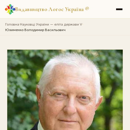
Видавництво Логос Україна
®
Головна
Науковці України — еліта держави V
›
›
Юхименко Володимир Васильович