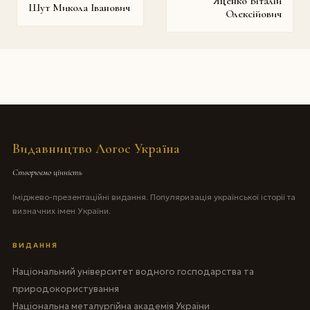
Яценко Віталій
Шут Микола Іванович
Олексійович
Видавництво Логос Україна
Створюємо цінність
Іміджево-презентаційні видання. Популяризація української історії та
визначних імен України.
ВИДАННЯ
Національний університет водного господарства та
природокористування
Національна металургійна академія України