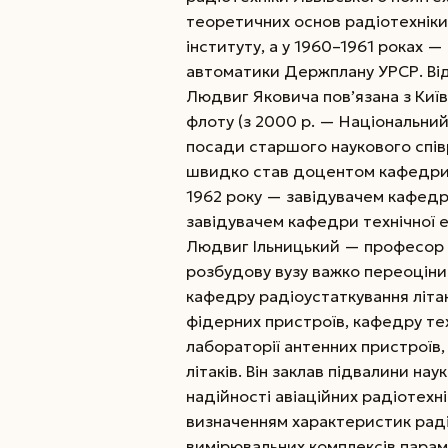
теоретичних основ радіотехніки
інституту, а у 1960–1961 роках 
автоматики Держплану УРСР.
Ві
Людвиг Яковича пов’язана з Київ
флоту (з 2000 р. — Національний
посади старшого наукового спів
швидко став доцентом кафедри р
1962 року — завідувачем кафедр
завідувачем кафедри технічної 
Людвиг Ільницький — професор 
розбудову вузу важко переоціни
кафедру радіоустаткування літа
фідерних пристроїв, кафедру те
лабораторії антенних пристроїв
літаків. Він заклав підвалини на
надійності авіаційних радіотехн
визначенням характеристик рад
вимірювальних комплексів парам