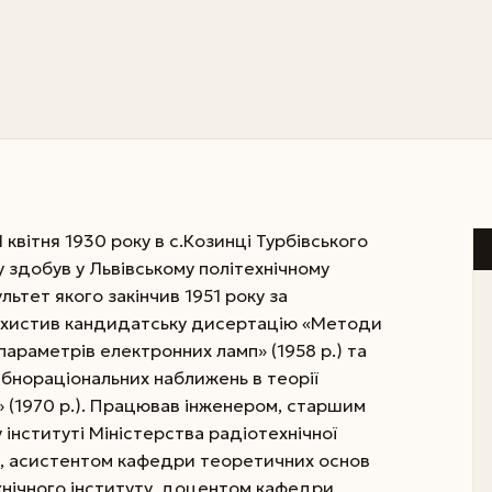
квітня 1930 року в с.Козинці Турбівського
у здобув у Львівському політехнічному
льтет якого закінчив 1951 року за
Захистив кандидатську дисертацію «Методи
араметрів електронних ламп» (1958 р.) та
бнораціональних наближень в теорії
 (1970 р.). Працював інженером, старшим
інституті Міністерства радіотехнічної
), асистентом кафедри теоретичних основ
хнічного інституту, доцентом кафедри