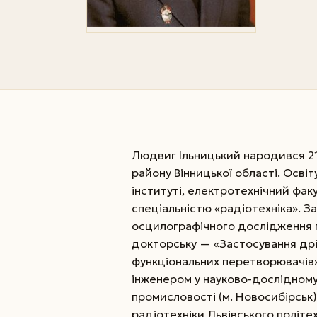
Людвиг Ільницький народився 21 
району Вінницької області. Освіт
інституті, електротехнічний факу
спеціальністю «радіотехніка». 
осцилографічного дослідження п
докторську — «Застосування дрі
функціональних перетворювачів»
інженером у науково-дослідному 
промисловості (м. Новосибірськ
радіотехніки Львівського політе