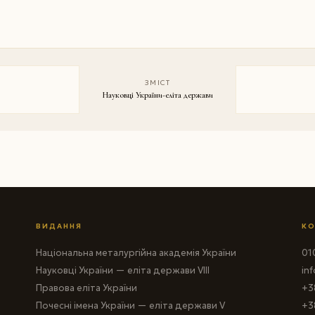
ЗМІСТ
Науковці України-еліта держави
ВИДАННЯ
КО
Національна металургійна академія України
010
Науковці України — еліта держави VIII
in
Правова еліта України
+3
Почесні імена України — еліта держави V
+3