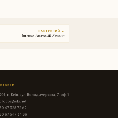
НАСТУПНИЙ →
Iщенко Анатолій Якович
НТАКТИ
01, м. Київ, вул. Володимирська, 7, оф. 1
fo.logos@ukr.net
80 67 328 72 62
80 67 547 34 36