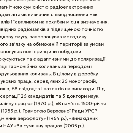
агнітною сумісністю радіоелектронних
дки літаків визначив співвідношення між
ів і їх впливом на похибки місця визначення,
відних радіомаяків з підвищеною точністю
адкову смугу, запропонував методику
го зв’язку на обмеженій території за умови
апропонував нові принципи побудови
кусуються та є адаптивними до поляризації.
ії гармонійних коливань за періодом і
дульованих коливань. В цілому в доробку
укових праць, серед яких 26 монографій,
иків, 68 свідоцтв і патентів на винаходи. Під
ертації 26 кандидатів та 3 доктори наук.
нну працю» (1970 р.), «В пам’ять 1500-річчя
» (1985 р.), Грамотою Верховної Ради УРСР
дмінник аерофлоту» (1964 р.), «Винахідник
м НАУ «За сумлінну працю» (2005 р.).