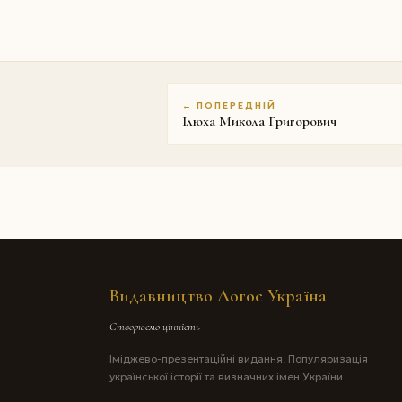
← ПОПЕРЕДНІЙ
Iлюха Микола Григорович
Видавництво Логос Україна
Створюємо цінність
Іміджево-презентаційні видання. Популяризація
української історії та визначних імен України.