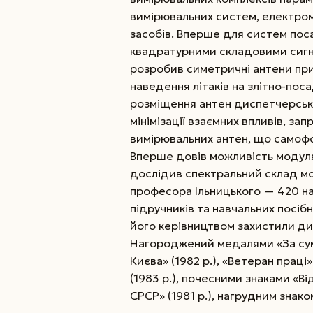
вимірювальних систем, електром
засобів. Вперше для систем поса
квадратурними складовими сигнал
розробив симетричні антени при
наведення літаків на злітно-пос
розміщення антен диспетчерсько
мінімізації взаємних впливів, з
вимірювальних антен, що самофо
Вперше довів можливість модуляц
дослідив спектральний склад мо
професора Ільницького — 420 на
підручників та навчальних посібн
його керівництвом захистили дис
Нагороджений медалями «За сумлі
Києва» (1982 р.), «Ветеран праці
(1983 р.), почесними знаками «Ві
СРСР» (1981 р.), нагрудним знако