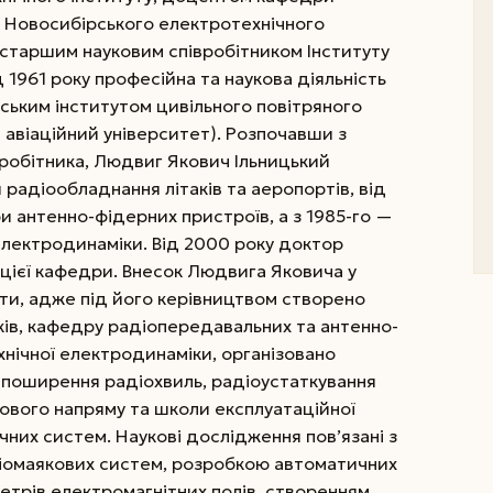
 Новосибірського електротехнічного
— старшим науковим співробітником Інституту
д 1961 року професійна та наукова діяльність
ським інститутом цивільного повітряного
 авіаційний університет). Розпочавши з
робітника, Людвиг Якович Ільницький
адіообладнання літаків та аеропортів, від
и антенно-фідерних пристроїв, а з 1985-го —
електродинаміки. Від 2000 року доктор
цієї кафедри. Внесок Людвига Яковича у
ти, адже під його керівництвом створено
ків, кафедру радіопередавальних та антенно-
хнічної електродинаміки, організовано
, поширення радіохвиль, радіоустаткування
укового напряму та школи експлуатаційної
ічних систем. Наукові дослідження пов’язані з
іомаякових систем, розробкою автоматичних
етрів електромагнітних полів, створенням