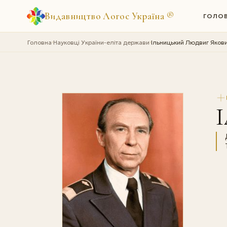
Видавництво Логос Україна
®
ГОЛО
Головна
Науковці України-еліта держави
Iльницький Людвиг Яков
›
›