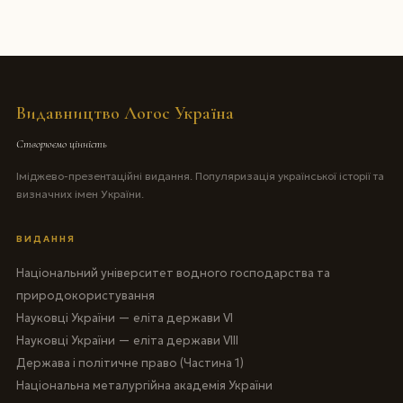
Видавництво Логос Україна
Створюємо цінність
Іміджево-презентаційні видання. Популяризація української історії та
визначних імен України.
ВИДАННЯ
Національний університет водного господарства та
природокористування
Науковці України — еліта держави VI
Науковці України — еліта держави VIII
Держава і політичне право (Частина 1)
Національна металургійна академія України