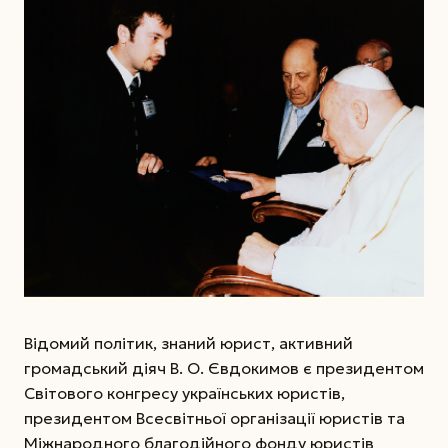
Відомий політик, знаний юрист, активний
громадський діяч В. О. Євдокимов є президентом
Світового конгресу україн­ських юристів,
президентом Всесвітньої організації юристів та
Міжнародного благодійного фонду юристів