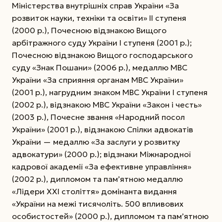
Міністерства внутрішніх справ України «За
розвиток науки, техніки та освіти» II ступеня
(2000 р.), Почесною відзнакою Вищого
арбітражного суду України І ступеня (2001 р.);
Почесною відзнакою Вищого господарського
суду «Знак Пошани» (2006 р.), медаллю МВС
України «За сприяння органам МВС України»
(2001 р.), нагрудним знаком МВС України І ступеня
(2002 р.), відзнакою МВС України «Закон і честь»
(2003 р.), Почесне звання «Народний посол
України» (2001 р.), відзнакою Спілки адвокатів
України — медаллю «За заслуги у розвитку
адвокатури» (2000 р.); відзнаки Міжнародної
кадрової академії «За ефективне управління»
(2002 р.), дипломом та пам’ятною медаллю
«Ліде­ри XXI століття» домінанта видання
«України на межі тисячоліть. 500 впливових
особистостей» (2000 р.), дипломом та пам’ятною