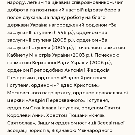
народу, легким та цікавим співрозмовником, чия
доброта та позитивний настрій відразу бере в
полон слухача. За плідну роботу на благо
держави Україна нагороджений орденом «За
заслуги» III ступеня (1998 р.), орденом «За
заслуги» II ступеня (2003 р.), орденом «За
заслуги» І ступеня (2004 р.), Почесною грамотою
Кабінету Міністрів України (2003 р.), Почесною
грамотою Верховної Ради України (2006 р.),
орденом Преподобних Антонія і Феодосія
Печерських, орденом «Різдво Христове»
І ступеня, орденом «Різдво Христове»
Московського патріархату, орденом православної
церкви «Андрія Первозванного» І ступеня,
орденом Станіслава І ступеня, орденом Святої
Королеви Анни, Хрестом Пошани «Князь
Святослав», Вищим орденом юстиції Всесвітньої
асоціації юристів, Відзнакою Міжнародного