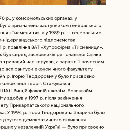
76 р., у комсомольських ор­ганах, у
а було призначено заступником генерального
ня «Тисмениця», а у 1989 р. — генеральним
о-нідерландського підприємства
 р. правління ВАТ «Хутрофірма «Тисмениця»,
. був серед засновників регіональної Спілки
 тривалий час керував, а зараз є її почесним
до аспірантури економічного факультету
994 р. Ігорю Теодоровичу було присвоєно
кономічної теорії. Стажувався
США) і Вищій фаховій школі м. Розенгайм
у здобув у 1997 р. після закінчення
тету Прикарпатського національного
ка. У 1994 р. Ігоря Теодоровича Зварича було
и другого демократичного скликання.
ерших у незалежній Україні — було присвоєно