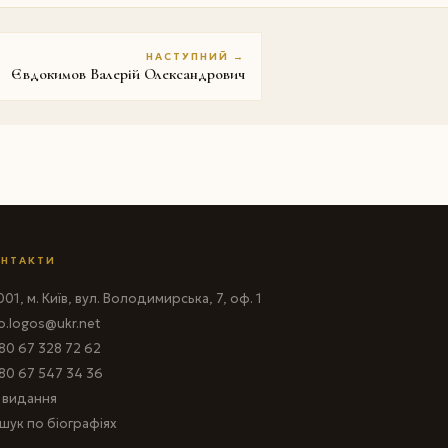
НАСТУПНИЙ →
Євдокимов Валерій Олександрович
НТАКТИ
01, м. Київ, вул. Володимирська, 7, оф. 1
fo.logos@ukr.net
80 67 328 72 62
80 67 547 34 36
і видання
шук по біографіях