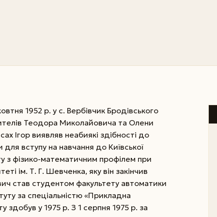
втня 1952 р. у с. Вербівчик Бродівського
чителів Теодора Миколайовича та Олени
сах Ігор виявляв неабиякі здібності до
и для вступу на навчання до Київської
ту з фізико-математичним профілем при
ті ім. Т. Г. Шевченка, яку він закінчив
ович став студентом факультету автоматики
итуту за спеціальністю «Прикладна
 здобув у 1975 р. З 1 серпня 1975 р. за