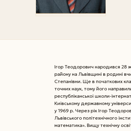
Ігор Теодорович народився 28 жо
району на Львівщині в родині в
Степанівни. Ще в початкових кла
точних наук, тому його направил
республіканської школи-інтерна
Київському державному університе
у 1969 р. Через рік Ігор Теодор
Львівського політехнічного інст
математика». Вищу технічну освіту