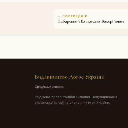
← ПОПЕРЕДНІЙ
Забарський Владислав Валерійович
Видавництво Логос Україна
Створюємо цінність
Іміджево-презентаційні видання. Популяризація
української історії та визначних імен України.