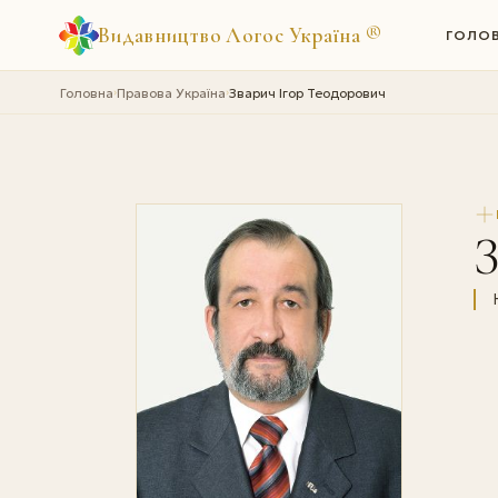
Видавництво Логос Україна
®
ГОЛО
Головна
Правова Україна
Зварич Ігор Теодорович
›
›
З