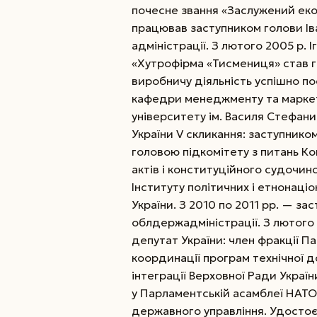
почесне звання «Заслужений еко
працював заступником голови Ів
адміністрації. З лютого 2005 р.
«Хутрофірма «Тисмениця» став 
виробничу діяльність успішно 
кафедри менеджменту та маркет
університету ім. Василя Стефани
України V скликання: заступником
головою підкомітету з питань Ко
актів і конституційного судочин
Інституту політичних і етнонаціо
України. З 2010 по 2011 рр. — за
облдержадміністрації. З лютого 
депутат Украї­ни: член фракції Па
координації програм технічної д
інтеграції Верховної Ради Україн
у Парламентській асамблеї НАТО
державного управління. Удостоєний