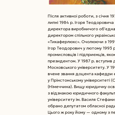
Після активної роботи, з січня 19
липні 1984 р. Ігоря Теодорович
директора виробничого об’єднан
директором спільного українськ
«Тикаферлюкс».
Очолюючи з 1991
Ігор Теодорович у лютому 1993 р
промисловців і підприємців, якою
президентом. У 1987 р. вступив 
Московського університету. У 1
вчене звання доцента кафедри е
у Прінстонському університеті (
(Німеччина). Вищу юридичну освіт
з відзнакою юридичного факуль
університету ім. Василя Стефани
обрано депутатом обласної рад
Цього ж року йому — одному з п