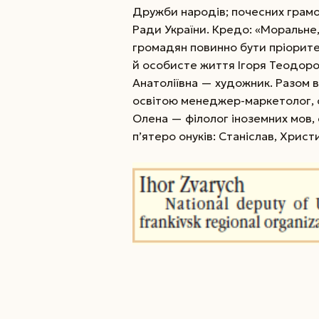
Дружби народів; почесних грамот
Ради України. Кредо: «Моральне,
громадян повинно бути пріорит
й особисте життя Ігоря Теодоро
Анатоліївна — художник. Разом 
освітою менеджер-маркетолог, 
Олена — філолог іноземних мов, 
п’ятеро онуків: Станіслав, Христ