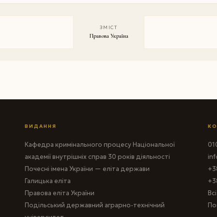
ЗМІСТ
Правова Україна
ВИДАННЯ
КО
Кафедра кримінального процесу Національної
010
академії внутрішніх справ 30 років діяльності
in
Почесні імена України — еліта держави
+3
Галицька еліта
+3
Правова еліта України
Вс
Подільський державний аграрно-технічний
По