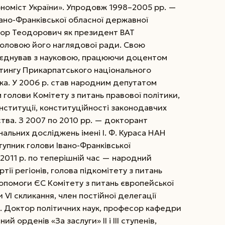
номіст України». Упродовж 1998–2005 рр. —
ано-Франківської обласної державної
 Ігор Теодорович як президент ВАТ
головою його наглядової ради. Свою
поєднував з науковою, працюючи доцентом
ингу Прикарпатського національного
ка. У 2006 р. став народним депутатом
 голови Комітету з питань правової політики,
нституції, конституційності законодавчих
ства. З 2007 по 2010 рр. — докторант
нальних досліджень імені І. Ф. Кураса НАН
ступник голови Івано-Франківської
2011 р. по теперішній час — народний
ртії регіонів, голова підкомітету з питань
опомоги ЄС Комітету з питань європейської
и VI скликання, член постійної делегації
. Доктор політичних наук, професор кафедри
 орденів «За заслуги» ІІ і III ступенів,