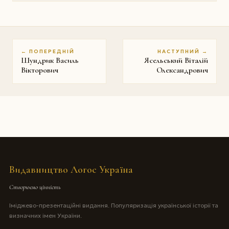
← ПОПЕРЕДНІЙ
НАСТУПНИЙ →
Шундрик Василь
Ясельський Віталій
Вікторович
Олександрович
Видавництво Логос Україна
Створюємо цінність
Іміджево-презентаційні видання. Популяризація української історії та
визначних імен України.