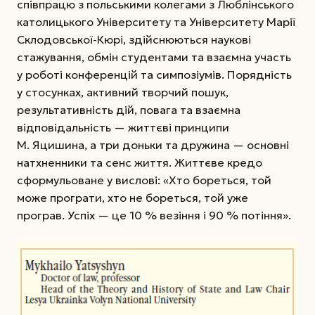
співпрацю з польськими колегами з Люблінського
католицького Університету та Університету Марії
Склодовської-Кюрі, здійснюються наукові
стажування, обмін студентами та взаємна участь
у роботі конференцій та симпозіумів. Порядність
у стосунках, активний творчий пошук,
результативність дій, повага та взаємна
відповідальність — життєві принципи
М. Яцишина, а три доньки та дружина — основні
натхненники та сенс життя. Життєве кредо
сформульоване у вислові: «Хто бореться, той
може програти, хто не бореться, той уже
програв. Успіх — це 10 % везіння і 90 % потіння».