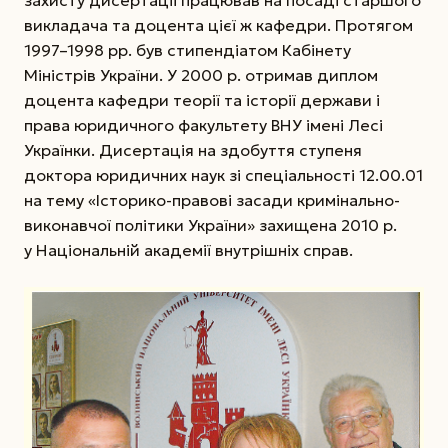
захисту дисертації працював на посаді старшого
викладача та доцента цієї ж кафедри. Протягом
1997–1998 рр. був стипендіатом Кабінету
Міністрів України. У 2000 р. отримав диплом
доцента кафедри теорії та історії держави і
права юридичного факультету ВНУ імені Лесі
Українки. Дисертація на здобуття ступеня
доктора юридичних наук зі спеціальності 12.00.01
на тему «Історико-правові засади кримінально-
виконавчої політики України» захищена 2010 р.
у Національній академії внутрішніх справ.