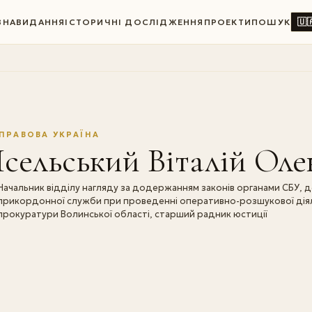
🇺
ВНА
ВИДАННЯ
ІСТОРИЧНІ ДОСЛІДЖЕННЯ
ПРОЕКТИ
ПОШУК
ПРАВОВА УКРАЇНА
сельський Віталій Ол
Начальник відділу нагляду за додержанням законів органами СБУ, 
прикордонної служби при проведенні оперативно-розшукової діяль
прокуратури Волинської області, старший радник юстиції