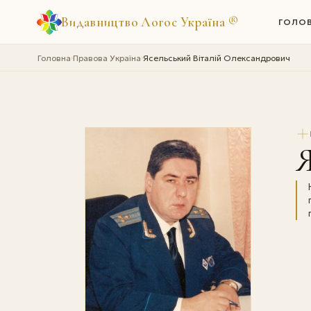
Видавництво Логос Україна
®
ГОЛО
Головна
Правова Україна
Ясельський Віталій Олександрович
›
›
Я