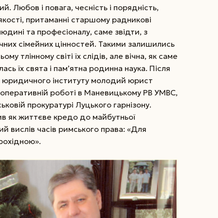
. Любов і повага, чесність і порядність,
 якості, притаманні старшому радникові
людині та професіоналу, саме звідти, з
ічних сімейних цінностей. Такими залишились
ому тлінному світі їх слідів, але вічна, як саме
ась їх свята і пам’ятна родинна наука. Після
ого юридичного інституту молодий юрист
 оперативній роботі в Маневицькому РВ УМВС,
ьковій прокуратурі Луцького гарнізону.
в як життєве кредо до майбутньої
ий вислів часів римського права: «Для
рохідною».