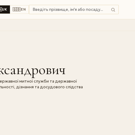

🇬🇧
UK
EN
ександрович
державної митної служби та державної
ності, дізнання та досудового слідства