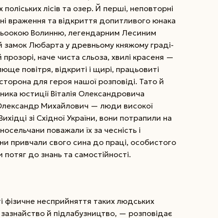
оліських лісів та озер. Й перші, неповторні
ні враження та відкриття допитливого юнака
иньоокою Волинню, легендарним Лесиним
й замок Любарта у древньому княжому граді-
й прозорі, наче чиста сльоза, хвилі красеня —
ще повіт­ря, відкриті і щирі, працьовиті
сторона для героя нашої розповіді. Тато й
ника юстиції Віталія Олександровича
 Олександр Михайлович — люди високої
Вихідці зі Східної України, вони потрапили на
носельчани поважали їх за чесність і
ни привчали свого сина до праці, особистого
потяг до знань та самостійності.
ті фізичне несприйняття таких людських
ь, зазнайство й підлабузництво, — розповідає