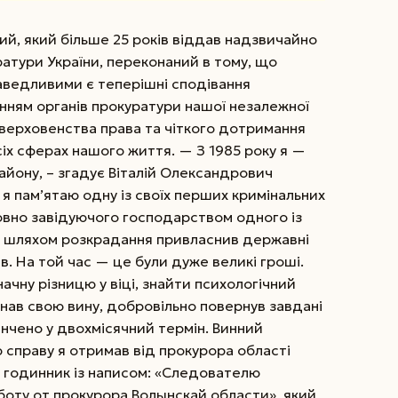
ий, який більше 25 років віддав надзвичайно
ратури України, переконаний в тому, що
аведливими є теперішні сподівання
ченням органів прокуратури нашої незалежної
верховенства права та чіткого дотримання
усіх сферах нашого життя. — З 1985 року я —
айону, – згадує Віталій Олександрович
 я пам’ятаю одну із своїх перших кримінальних
овно завідуючого господарством одного із
й шляхом розкрадання привласнив державні
в. На той час — це були дуже великі гроші.
ачну різницю у віці, знайти психологічний
знав свою вину, добровільно повернув завдані
інчено у двохмісячний термін. Винний
 справу я отримав від прокурора області
 годинник із написом: «Следователю
аботу от прокурора Волынскай области», який