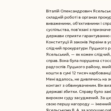
Віталій Олександрович Ясельськ
складній роботі в органах проку
виваженими, об’єктивними і спр
суспільства, пов’язані з призна
держави сприяти гарантуванню 
Конституції й законів України в 
слідчий прокуратури Луцького р
Ясельський, — як кожен слідчий,
справ. Вона була порушена стос
радгоспів Луцького району, яки
кошти в сумі 12 тисяч карбованці
Мені вдалось, не дивлячись на зн
контакт з обвинуваченим. Він ви
державі збитки. Справу було зак
вироком суду засуджений.
За цю
свою першу нагороду — іменний
Ясельському В. А. за хорошую р