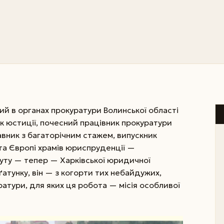
ий в органах прокуратури Волинської області
к юстиції, почесний працівник прокуратури
авник з багаторічним стажем, випускник
 та Європі храмів юриспруденції —
уту — тепер — Харківської юридичної
ґатунку, він — з когорти тих небайдужих,
ратури, для яких ця робота — місія особливої