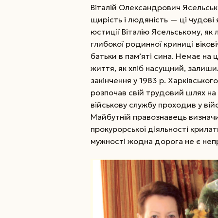
Віталій Олександрович Ясельський
щирість і людяність — ці чудові
юстиції Віталію Ясельському, як 
глибокої родинної криниці віков
батьки в пам’яті сина. Немає на ць
життя, як хліб насущний, залишил
закінчення у 1983 р. Харківськ
розпочав свій трудовий шлях на
військову службу проходив у війс
Майбутній правознавець визначи
прокурорської діяльності крилат
мужності жодна дорога не є неп