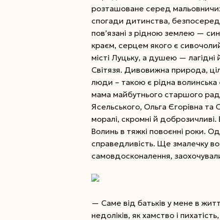
розташоване серед мальовничих п
спогади дитинства, безпосеред
пов’язані з рідною землею — с
краєм, серцем якого є сивочоли
місті Луцьку, а душею — лагідні 
Світязя. Дивовижна природа, цілю
люди – такою є рідна волинська 
мама майбутнього старшого рад
Ясельського, Ольга Єгорівна та
моралі, скромні й доброзичливі. ­
Волинь в тяжкі повоєнні роки. Од
справедливість. Ще змалечку во
самовдосконалення, заохочували 
— Саме від батьків у мене в жит
недоліків, як хамство і пихатіст