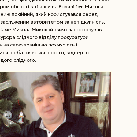
ром області в ті часи на Волині був Микола
нині покійний, який користувався серед
 заслуженим авторитетом за непідкупність,
 Саме Микола Миколайович і запропонував
курора слідчого відділу прокуратури
ь на свою зовнішню похмурість і
рити по-батьківськи просто, відверто
одого слідчого.