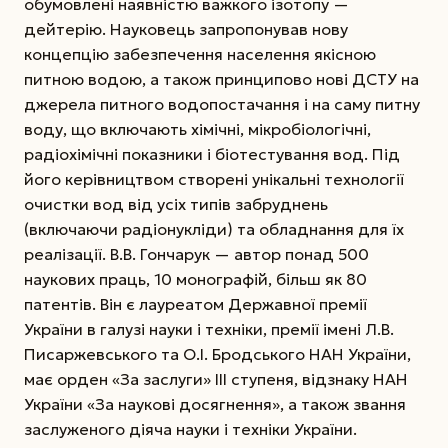
обумовлені наявністю важкого ізотопу —
дейтерію. Науковець запропонував нову
концепцію забезпечення населення якісною
питною водою, а також принципово нові ДСТУ на
джерела питного водопостачання і на саму питну
воду, що включають хімічні, мікробіологічні,
радіохімічні показники і біотестування вод. Під
його керівництвом створені унікальні технології
очистки вод від усіх типів забруднень
(включаючи радіонукліди) та обладнання для їх
реалізації. В.В. Гончарук — автор понад 500
наукових праць, 10 монографій, більш як 80
патентів. Він є лауреатом Державної премії
України в галузі науки і техніки, премії імені Л.В.
Писаржевського та О.І. Бродського НАН України,
має орден «За заслуги» ІІІ ступеня, відзнаку НАН
України «За наукові досягнення», а також звання
заслуженого діяча науки і техніки України.