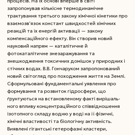
процесів. На їх основі вперше в світі
запропонував кількісне термодинамічне
трактування третього закону хімічної кінетики про
взаємозв’язок констант швидкостей хімічних
реакцій та їх енергій активації — закону
компенсаційного ефекту. Він створив новий
науковий напрям — каталітичне й
фотокаталітичне знезаражування та
знешкодження токсичних домішок у природних і
стічних водах. В.В. Гончаруком запропонований
новий світогляд про походження життя на Землі.
Сформульовані фундаментальні уявлення про
формування та розвиток гідросфери, що
ґрунтуються на встановленому факті вирішаль-
ного впливу концентраційного співвідношення
ізотопного складу водню у воді на її фізичні,
хімічні властивості та біологічну активність.
Виявлені гігантські гетерофазні кластери,