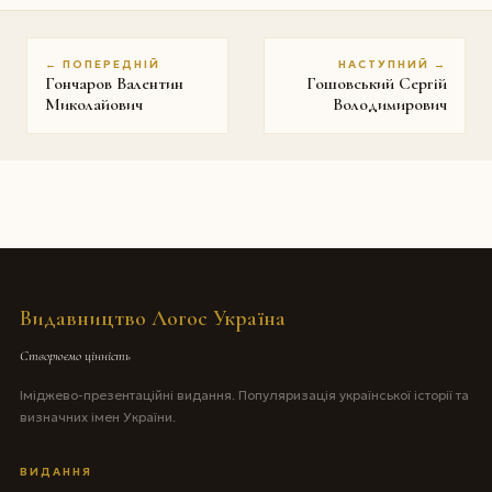
← ПОПЕРЕДНІЙ
НАСТУПНИЙ →
Гончаров Валентин
Гошовський Сергій
Миколайович
Володимирович
Видавництво Логос Україна
Створюємо цінність
Іміджево-презентаційні видання. Популяризація української історії та
визначних імен України.
ВИДАННЯ