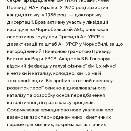
Президії НАН України. У 1970 році захистив
кандидатську, у 1986 році — докторську
дисертації. Брав активну участь у ліквідації
наслідків на Чорнобильській АЕС, очолював
оперативну групу при Президії АН УРСР з
дезактивації та штаб АН УРСР у Чорнобилі, за що
нагороджений Почесною грамотою Президії
Верховної Ради УРСР.
Академік В.В. Гончарук —
відомий фахівець у галузі фізичної хімії, хімічної
кінетики й каталізу, колоїдної хімії, хімії й
технології води. Він зробив істотний внесок у
розвиток теорії окисно-відновлювального
каталізу та розробку основ передбачення
каталітичної дії цього класу процесів.
Сформулював принципово нове уявлення про
взаємозв’язок термодинамічних і кінетичних
параметрів хімічних, зокрема каталітичних