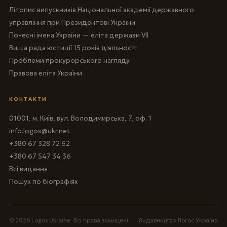
Літопис випускників Національної академії державного
управління при Президентові України
Почесні імена України — еліта держави VII
Вища рада юстиції 15 років діяльності
Проблеми прокурорського нагляду
Правова еліта України
КОНТАКТИ
01001, м. Київ, вул. Володимирська, 7, оф. 1
info.logos@ukr.net
+380 67 328 72 62
+380 67 547 34 36
Всі видання
Пошук по біографіях
© 2026 Logos Ukraine. Всі права захищені.
Видавництво Логос Україна