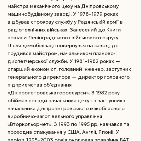
майстра механічного цеху на Дніпровському
машинобудівному заводі. У 1978–1979 роках
відбував строкову службу у Радянській армії в
радіотехнічних військах. Занесений до Книги
пошани Ленінградського військового округу.
Після демобілізації повернувся на завод, де
трудився майстром, начальником планово-
диспетчерської служби. У 1981–1982 роках —
старший економіст, головний інженер, заступник
генерального директора — директор головного
підприємства об’єднання
«Дніпропетровськвторресурси».
З 1982 року
обіймав посади начальника цеху та заступника
начальника Дніпропетровського міжобласного
виробничо-заготівельного управління
«Вторкольормет». З 1993 по 1995 рр. навчався та
проходив стажування у США, Англії, Японії. У
період 1995–2003 років очолював правління ВАТ