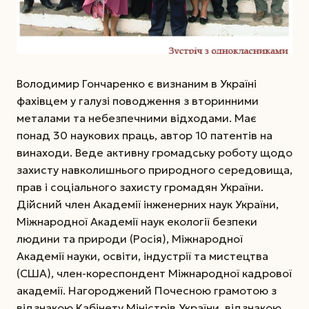
Володимир Гончаренко є визнаним в Україні
фахівцем у галузі поводження з вторинними
металами та небезпечними відходами. Має
понад 30 наукових праць, автор 10 патентів на
винаходи. Веде активну громадську роботу щодо
захисту навколишнього природного середовища,
прав і соціального захисту громадян України.
Дійсний член Академії інженерних наук України,
Міжнародної Академії наук екології безпеки
людини та природи (Росія), Міжнародної
Академії науки, освіти, індустрії та мистецтва
(США), член-кореспондент Міжнародної кадрової
академії. Нагороджений Почесною грамотою з
відзнакою Кабінету Міністрів України, відзнакою