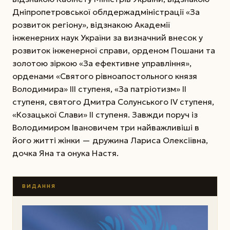
Дніпропетровської облдержадміністрації «За
розвиток регіону», відзнакою Академії
інженерних наук України за визначний внесок у
розвиток інженерної справи, орденом Пошани та
золотою зіркою «За ефективне управління»,
орденами «Святого рівноапостольного князя
Володимира» ІІІ ступеня, «За патріотизм» ІІ
ступеня, святого Дмитра Солунського ІV ступеня,
«Козацької Слави» ІІ ступеня. Завжди поруч із
Володимиром Івановичем три найважливіші в
його житті жінки — дружина Лариса Олексіївна,
дочка Яна та онука Настя.
ВИДАННЯ