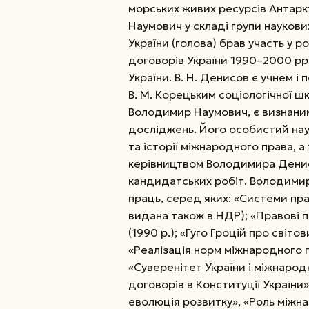
морських живих ресурсів Антаркт
Наумович у складі групи наукови
України (голова) брав участь у р
договорів України 1990–2000 рр.
України. В. Н. Денисов є учнем 
В. М. Корецьким соціологічної ш
Володимир Наумович, є визнаним
досліджень. Його особистий нау
та історії міжнародного права, 
керівництвом Володимира Денис
кандидатських робіт. Володимир
праць, серед яких: «Системи прав
видана також в НДР); «Правові 
(1990 р.); «Гуго Гроцій про світо
«Реалізація норм міжнародного п
«Суверенітет України і міжнарод
договорів в Конституції Украї­ни
еволюція розвит­ку», «Роль міжна