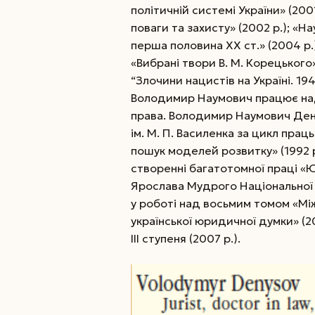
політичній системі України» (20
поваги та захисту» (2002 р.); «На
перша половина XX ст.» (2004 р.
«Вибрані твори В. М. Корецького»
“Злочини нацистів на Україні. 194
Володимир Наумович працює на
права. Володимир Наумович Дени
ім. М. П. Василенка за цикл прац
пошук моделей розвитку» (1992 р.)
створенні багатотомної праці «Ю
Ярослава Мудрого Національної а
у роботі над восьмим томом «Мі
української юридичної думки» (
III ступеня (2007 р.).