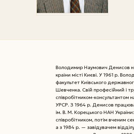
Володимир Наумович Денисов нар
країни місті Києві. У 1961 р. В
факультет Київського державног
Шевченка. Свій професійний і т
співробітником-консультантом на
УРСР. З 1964 р. Денисов працюва
ім. В. М. Корецького НАН Україн
співробітником, потім вченим с
а з 1984 р. — завідувачем відді