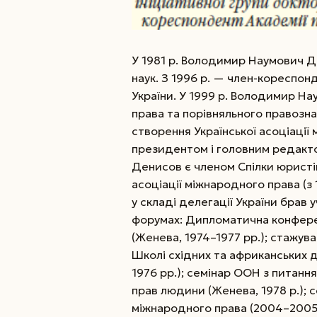
У 1981 р. Володимир Наумович 
наук. З 1996 р. — член-кореспон
України.
У 1999 р. Володимир На
права та порівняльного правозна
створення Української асоціації 
президентом і голов­ним редакт
Денисов є членом Спілки юристів
асоціації міжнародного права (
у складі делегації України брав
форумах: Дипломатична конфере
(Женева, 1974–1977 рр.); стажув
Школі східних та африканських 
1976 рр.); семінар ООН з питання
прав людини (Женева, 1978 р.); с
міжнародного права (2004–2005 рр