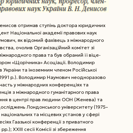
Денисов отримав ступінь доктора юридичних
дент Національної академії правових наук
умович, як відомий фахівець з міжнародного
вства, очолив Організаційний комітет зі
міжнародного права та був обраний її віце-
ором «Щорічника» Асоціації. Володимир
 України та іноземним членом Російської
з 1991 р.). Володимир Наумович неодноразово
 участь у міжнародних конференціях та
нція з міжнародного гуманітарного права
ання в центрі прав людини ООН (Женева) та
досліджень Лондонського університету (1975–
 національних та місцевих установ у сфері
есіях Гаазької конференції з приватного
.); XXIII сесії Комісії зі збереження