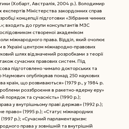
ики (Хобарт, Австралія, 2004 р.). Володимир
х експертів Міністерства закордонних справ
озробці концепції підготовки «Зібрання чинних
»; входить до групи консультантів МЗС
і послідовником створеної академіком
коли міжнародного права. Відділ, який очолює
 в Украї­ні центром міжнародно-правових
ковий шлях відзначений розробками з теорії
а також сучасних правових систем. Під
ова підготовлено чимало докторських та
 Наумович опублікував понад 250 наукових
а країн, що розвиваються» (1979 р., у 1984 р.
проблеми роззброєння в ракетно-ядерну еру»
вий порядок та сучасність» (1990 р.);
рава у внутрішньому праві держав» (1992 р.);
не право» (1995 р.); «Статус міжнародних
» (1997 р.); «Сучасний парламентаризм:
родного права у зовнішній та внут­рішній