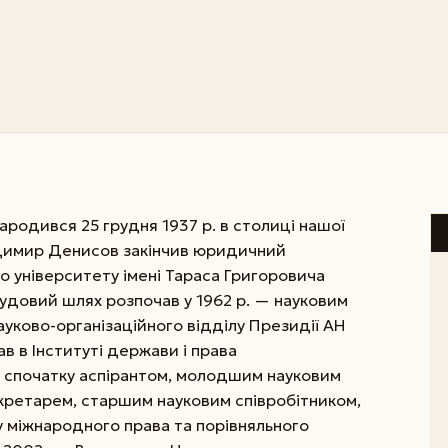
одився 25 грудня 1937 р. в столиці нашої
олодимир Денисов закінчив юридичний
о університету імені Тараса Григоровича
рудовий шлях розпочав у 1962 р. — науковим
уково-організаційного відділу Президії АН
в в Інституті держави і права
и: спочатку аспірантом, молодшим науковим
екретарем, старшим науковим співробітником,
лу міжнародного права та порівняльного