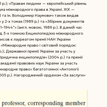
01 р.); «Правам людини — європейський рівень
ука міжнародного права в Украї­ні. XIX —
) та ін. Володимир Наумович також видав
 у 2-х томах (1989 р.) та «Збірник документів
1–1944”» (англ. мовою, 1989 р.). В даний час
д 3-х томною Енциклопедією міжнародного
сов є лауреатом премії НАН України
ь «Міжнародне право і світовий порядок:
; ­Держав­ної премії України за участь у
ридична енциклопедія» (2004 р.) та премії
кадемії правових наук України за участь
жнародне право» багато­томної «Антології
2005 р.). Нагороджений орденом «За заслуги»